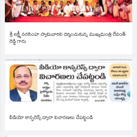
శ్రీ లక్ష్మీ నరసింహ స్వామివారిని దర్శించుకున్న ముఖ్యమంత్రి రేవంత్
రెడ్డి గారు
వీడియో కాన్ఫరెన్స్ ద్వారా విచారణలు చేపట్టండి