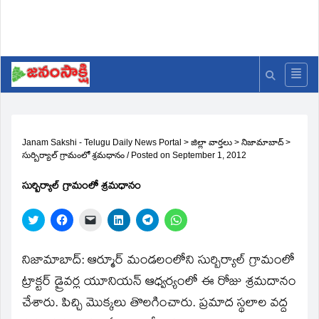
Janam Sakshi - Telugu Daily News Portal
>
జిల్లా వార్తలు
>
నిజామాబాద్
>
సుర్బిర్యాల్‌ గ్రామంలో శ్రమధానం
/
Posted on
September 1, 2012
సుర్బిర్యాల్‌ గ్రామంలో శ్రమధానం
Click
Click
Click
Click
Click
Click
to
to
to
to
to
to
share
share
email
share
share
share
on
on
a
on
on
on
Twitter
Facebook
link
LinkedIn
Telegram
WhatsApp
నిజామాబాద్‌: ఆర్మూర్‌ మండలంలోని సుర్బిర్యాల్‌ గ్రామంలో
(Opens
(Opens
to
(Opens
(Opens
(Opens
in
in
a
in
in
in
ట్రాక్టర్‌ డ్రైవర్ల యూనియన్‌ ఆధ్వర్యంలో ఈ రోజు శ్రమదానం
new
new
friend
new
new
new
window)
window)
(Opens
window)
window)
window)
చేశారు. పిచ్చి మొక్కలు తొలగించారు. ప్రమాద స్థలాల వద్ద
in
new