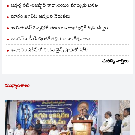
జడ్చర్ల సబ్-రిజిస్ట్రార్ కార్యాలయం మార్పుకు వినతి
మారం జగదీష్ జన్మదిన వేడుకలు
జయశంకర్ స్ఫూర్తితో తెలంగాణ అభివృద్ధికి కృషి చేద్దాం
అంగన్‌వాడీ కేంద్రంలో తల్లిపాల వారోత్సవాలు
అన్నారం షరీఫ్‌లో రెండు వైన్స్ షాపుల్లో చోరీ..
మరిన్ని వార్తలు
ముఖ్యాంశాలు