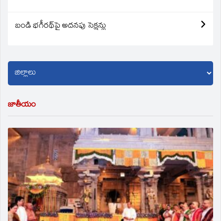
బండి భగీరథ్‌పై అదనపు సెక్షన్లు
జాతీయం