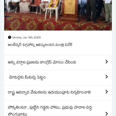
Monday, July 13th, 2026
అంబేద్కర్ విగ్రహాన్ని ఆవిష్కరించిన మంత్రి వివేక్
అన్ని వర్గాల ప్రజలను కాంగ్రెస్ మోసం చేసింది
మోటర్లకు మీటర్లు పెట్టం
రాష్ట్ర ఆవిర్బావ వేడుకలను ఉదయంపూట నిర్వహించాలి
బొక్కతింటూ.. పుట్టిన గడ్డకు పోటు.. ప్రభువు పాదాల వద్ద
లొంగుబాటు