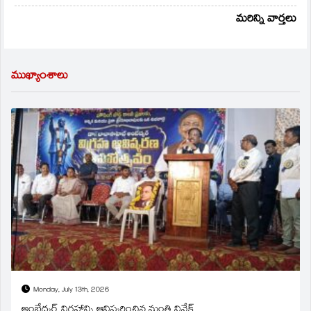
మరిన్ని వార్తలు
ముఖ్యాంశాలు
Monday, July 13th, 2026
అంబేద్కర్ విగ్రహాన్ని ఆవిష్కరించిన మంత్రి వివేక్