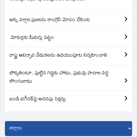
అన్ని వర్గాల ప్రజలను కాంగ్రెస్ మోసం చేసింది
మోటర్లకు మీటర్లు పెట్టం
రాష్ట్ర ఆవిర్బావ వేడుకలను ఉదయంపూట నిర్వహించాలి
బొక్కతింటూ.. పుట్టిన గడ్డకు పోటు.. ప్రభువు పాదాల వద్ద
లొంగుబాటు
బండి భగీరథ్‌పై అదనపు సెక్షన్లు