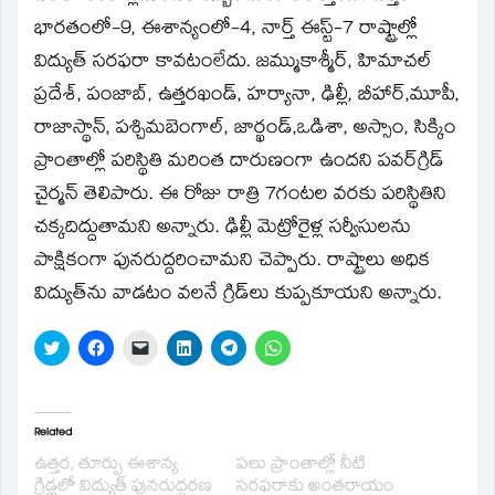
new
window)
భారతంలో-9, ఈశాన్యంలో-4, నార్త్‌ ఈస్ట్‌-7 రాష్ట్రాల్లో
విద్యుత్‌ సరఫరా కావటంలేదు. జమ్ముకాశ్మీర్‌, హిమాచల్‌
ప్రదేశ్‌, పంజాబ్‌, ఉత్తరఖండ్‌, హర్యానా, ఢిల్లీ, బీహార్‌,మూపీ,
రాజాస్థాన్‌, పశ్చిమబెంగాల్‌, జార్ఖండ్‌,ఒడిశా, అస్సాం, సిక్కిం
ప్రాంతాల్లో పరిస్థితి మరింత దారుణంగా ఉందని పవర్‌గ్రిడ్‌
చైర్మన్‌ తెలిపారు. ఈ రోజు రాత్రి 7గంటల వరకు పరిస్థితిని
చక్కదిద్దుతామని అన్నారు. ఢిల్లీ మెట్రోరైళ్ల సర్వీసులను
పాక్షికంగా పునరుద్దరించామని చెప్పారు. రాష్ట్రాలు అధిక
విద్యుత్‌ను వాడటం వలనే గ్రిడ్‌లు కుప్పకూయని అన్నారు.
Click
Click
Click
Click
Click
Click
to
to
to
to
to
to
share
share
email
share
share
share
on
on
a
on
on
on
Twitter
Facebook
link
LinkedIn
Telegram
WhatsApp
(Opens
(Opens
to
(Opens
(Opens
(Opens
in
in
a
in
in
in
Related
new
new
friend
new
new
new
window)
window)
(Opens
window)
window)
window)
ఉత్తర, తూర్పు ఈశాన్య
పలు ప్రాంతాల్లో నీటి
in
గ్రిడ్లలో విద్యుత్‌ పునరుద్దరణ
సరఫరాకు అంతరాయం
new