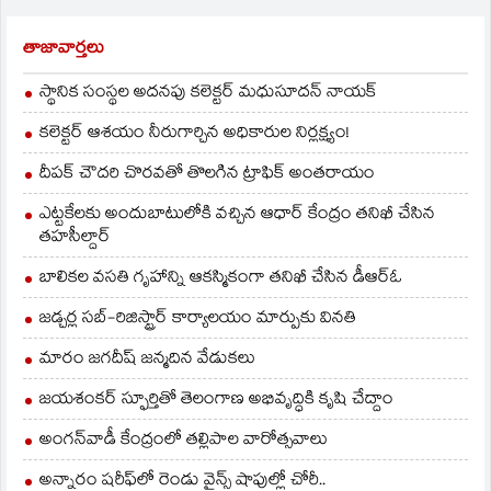
అల్వాల్‌, డిఫెన్స్‌ కాలనీ,…
విద్యుత్‌ అంతరాయం
కారణంగా నగరంలోని
తాజావార్తలు
జూబ్లీహిల్స్‌, బంజారాహిల్స్‌,
ఎర్రగడ్డ, ఎల్లారెడ్డిగూడ,
స్థానిక సంస్థల అదనపు కలెక్టర్ మధుసూదన్ నాయక్
కుత్బుల్లాపూర్‌,
షాపూర్‌నగర్‌, చింతల్‌,
కలెక్టర్ ఆశయం నీరుగార్చిన అధికారుల నిర్లక్ష్యం!
జగద్గిరిగుట్ట,
బాలానగర్‌,మూసాపేట్‌,
దీపక్ చౌదరి చొరవతో తొలగిన ట్రాఫిక్‌ అంతరాయం
అల్వాల్‌, డిఫెన్స్‌ కాలనీ,…
ఎట్టకేలకు అందుబాటులోకి వచ్చిన ఆధార్ కేంద్రం తనిఖీ చేసిన
తహసీల్దార్
బాలికల వసతి గృహాన్ని ఆకస్మికంగా తనిఖీ చేసిన డీఆర్ఓ
జడ్చర్ల సబ్-రిజిస్ట్రార్ కార్యాలయం మార్పుకు వినతి
మారం జగదీష్ జన్మదిన వేడుకలు
జయశంకర్ స్ఫూర్తితో తెలంగాణ అభివృద్ధికి కృషి చేద్దాం
అంగన్‌వాడీ కేంద్రంలో తల్లిపాల వారోత్సవాలు
అన్నారం షరీఫ్‌లో రెండు వైన్స్ షాపుల్లో చోరీ..