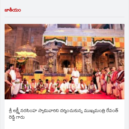
జాతీయం
శ్రీ లక్ష్మీ నరసింహ స్వామివారిని దర్శించుకున్న ముఖ్యమంత్రి రేవంత్
రెడ్డి గారు