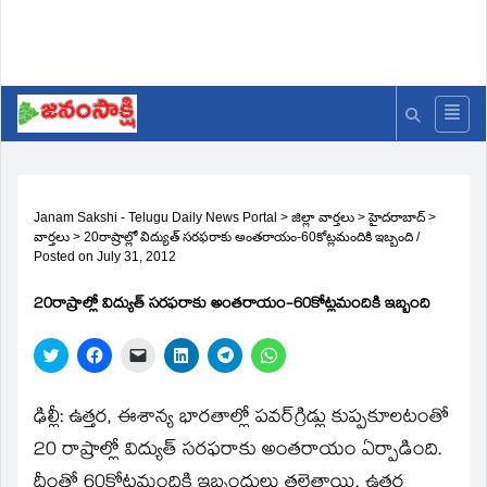
Janam Sakshi - Telugu Daily News Portal
>
జిల్లా వార్తలు
>
హైదరాబాద్
>
వార్తలు
>
20రాష్రాల్లో విద్యుత్‌ సరఫరాకు అంతరాయం-60కోట్లమందికి ఇబ్బంది
/
Posted on
July 31, 2012
20రాష్రాల్లో విద్యుత్‌ సరఫరాకు అంతరాయం-60కోట్లమందికి ఇబ్బంది
Click
Click
Click
Click
Click
Click
to
to
to
to
to
to
share
share
email
share
share
share
on
on
a
on
on
on
Twitter
Facebook
link
LinkedIn
Telegram
WhatsApp
ఢిల్లీ: ఉత్తర, ఈశాన్య భారతాల్లో పవర్‌గ్రిడ్లు కుప్పకూలటంతో
(Opens
(Opens
to
(Opens
(Opens
(Opens
in
in
a
in
in
in
20 రాష్రాల్లో విద్యుత్‌ సరఫరాకు అంతరాయం ఏర్పాడింది.
new
new
friend
new
new
new
window)
window)
(Opens
window)
window)
window)
దీంతో 60కోట్లమందికి ఇబ్బందులు తలెత్తాయి. ఉత్తర
in