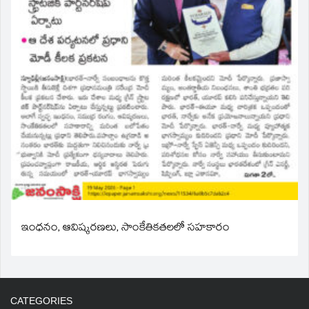
ఇంధనం, ఆవిష్కరణలు, సాంకేతికతలలో సహకారం
CATEGORIES