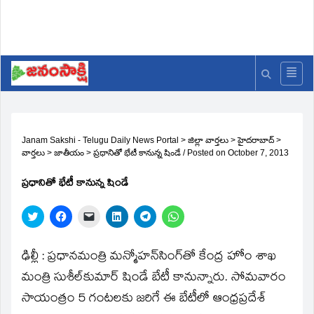
Janam Sakshi - Telugu Daily News Portal
>
జిల్లా వార్తలు
>
హైదరాబాద్
>
వార్తలు
>
జాతీయం
>
ప్రధానితో భేటీ కానున్న షిండే
/
Posted on
October 7, 2013
ప్రధానితో భేటీ కానున్న షిండే
Click
Click
Click
Click
Click
Click
to
to
to
to
to
to
share
share
email
share
share
share
on
on
a
on
on
on
Twitter
Facebook
link
LinkedIn
Telegram
WhatsApp
ఢిల్లీ : ప్రధానమంత్రి మన్మోహన్‌సింగ్‌తో కేంద్ర హోం శాఖ
(Opens
(Opens
to
(Opens
(Opens
(Opens
in
in
a
in
in
in
మంత్రి సుశీల్‌కుమార్‌ షిండే బేటీ కానున్నారు. సోమవారం
new
new
friend
new
new
new
window)
window)
(Opens
window)
window)
window)
సాయంత్రం 5 గంటలకు జరిగే ఈ బేటీలో ఆంధ్రప్రదేశ్‌
in
new