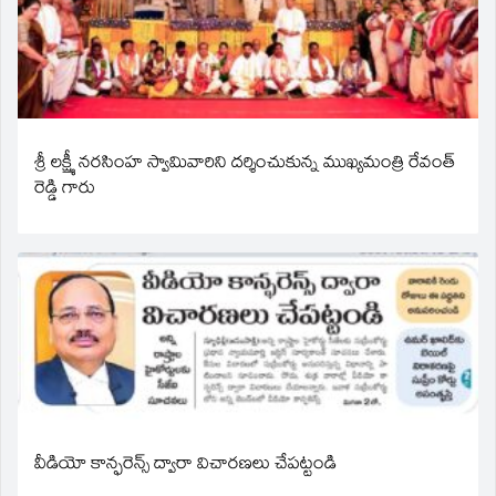
శ్రీ లక్ష్మీ నరసింహ స్వామివారిని దర్శించుకున్న ముఖ్యమంత్రి రేవంత్
రెడ్డి గారు
వీడియో కాన్ఫరెన్స్ ద్వారా విచారణలు చేపట్టండి