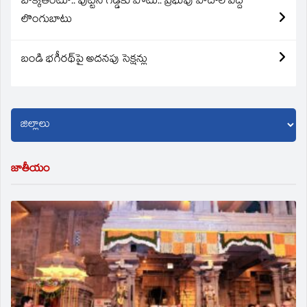
బొక్కతింటూ.. పుట్టిన గడ్డకు పోటు.. ప్రభువు పాదాల వద్ద
లొంగుబాటు
బండి భగీరథ్‌పై అదనపు సెక్షన్లు
జాతీయం