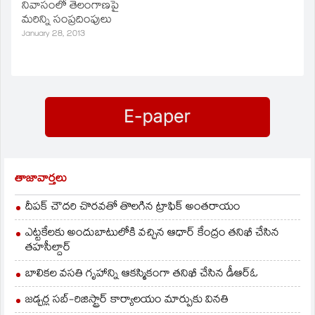
నివాసంలో తెలంగాణపై
నిర్ణయం తీసుకునే
మరిన్ని సంప్రదింపులు
అవకాశం ఉంది.
అవసరమన్న ప్రకటనల
January 28, 2013
నేపథ్యంలో భవిష్యత్‌
కార్యాచరణపై
చర్చించనున్నారు.
తాజావార్తలు
దీపక్ చౌదరి చొరవతో తొలగిన ట్రాఫిక్‌ అంతరాయం
ఎట్టకేలకు అందుబాటులోకి వచ్చిన ఆధార్ కేంద్రం తనిఖీ చేసిన
తహసీల్దార్
బాలికల వసతి గృహాన్ని ఆకస్మికంగా తనిఖీ చేసిన డీఆర్ఓ
జడ్చర్ల సబ్-రిజిస్ట్రార్ కార్యాలయం మార్పుకు వినతి