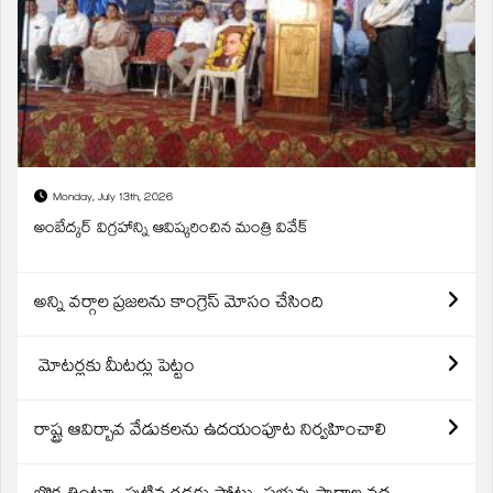
Monday, July 13th, 2026
అంబేద్కర్ విగ్రహాన్ని ఆవిష్కరించిన మంత్రి వివేక్
అన్ని వర్గాల ప్రజలను కాంగ్రెస్ మోసం చేసింది
మోటర్లకు మీటర్లు పెట్టం
రాష్ట్ర ఆవిర్బావ వేడుకలను ఉదయంపూట నిర్వహించాలి