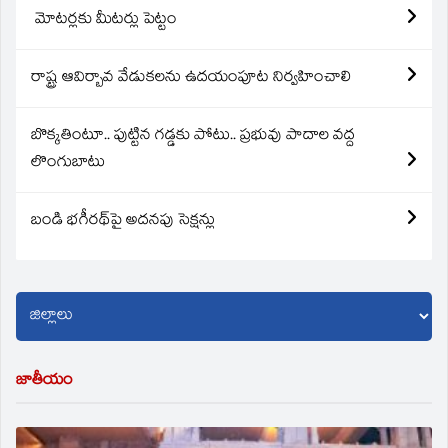
మోటర్లకు మీటర్లు పెట్టం
రాష్ట్ర ఆవిర్బావ వేడుకలను ఉదయంపూట నిర్వహించాలి
బొక్కతింటూ.. పుట్టిన గడ్డకు పోటు.. ప్రభువు పాదాల వద్ద
లొంగుబాటు
బండి భగీరథ్‌పై అదనపు సెక్షన్లు
జాతీయం