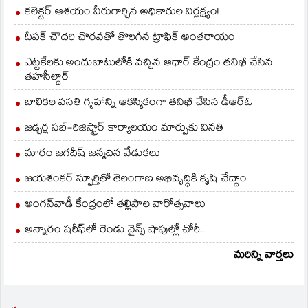
కలెక్టర్ ఆశయం నీరుగార్చిన అధికారుల నిర్లక్ష్యం!
దీపక్ చౌదరి చొరవతో తొలగిన ట్రాఫిక్‌ అంతరాయం
ఎట్టకేలకు అందుబాటులోకి వచ్చిన ఆధార్ కేంద్రం తనిఖీ చేసిన
తహసీల్దార్
బాలికల వసతి గృహాన్ని ఆకస్మికంగా తనిఖీ చేసిన డీఆర్ఓ
జడ్చర్ల సబ్-రిజిస్ట్రార్ కార్యాలయం మార్పుకు వినతి
మారం జగదీష్ జన్మదిన వేడుకలు
జయశంకర్ స్ఫూర్తితో తెలంగాణ అభివృద్ధికి కృషి చేద్దాం
అంగన్‌వాడీ కేంద్రంలో తల్లిపాల వారోత్సవాలు
అన్నారం షరీఫ్‌లో రెండు వైన్స్ షాపుల్లో చోరీ..
మరిన్ని వార్తలు