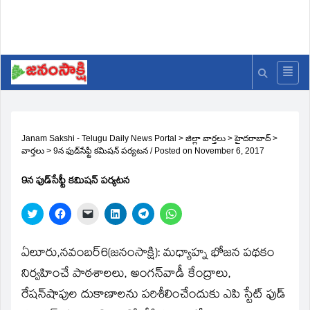
Janam Sakshi - Telugu Daily News Portal
>
జిల్లా వార్తలు
>
హైదరాబాద్
>
వార్తలు
>
9న ఫుడ్‌సేఫ్టీ కమిషన్‌ పర్యటన
/
Posted on
November 6, 2017
9న ఫుడ్‌సేఫ్టీ కమిషన్‌ పర్యటన
Click
Click
Click
Click
Click
Click
to
to
to
to
to
to
share
share
email
share
share
share
on
on
a
on
on
on
Twitter
Facebook
link
LinkedIn
Telegram
WhatsApp
ఏలూరు,నవంబర్‌6(జ‌నంసాక్షి): మధ్యాహ్న భోజన పథకం
(Opens
(Opens
to
(Opens
(Opens
(Opens
in
in
a
in
in
in
నిర్వహించే పాఠశాలలు, అంగన్‌వాడీ కేంద్రాలు,
new
new
friend
new
new
new
window)
window)
(Opens
window)
window)
window)
రేషన్‌షాపుల దుకాణాలను పరిశీలించేందుకు ఎపి స్టేట్‌ ఫుడ్‌
in
new