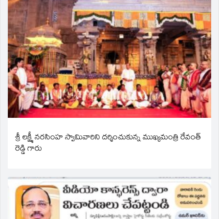
శ్రీ లక్ష్మీ నరసింహ స్వామివారిని దర్శించుకున్న ముఖ్యమంత్రి రేవంత్
రెడ్డి గారు