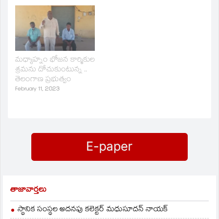
మధ్యాహ్నం భోజన కార్మికుల
శ్రమను దోచుకుంటున్న ..
తెలంగాణ ప్రభుత్వం
February 11, 2023
తాజావార్తలు
స్థానిక సంస్థల అదనపు కలెక్టర్ మధుసూదన్ నాయక్