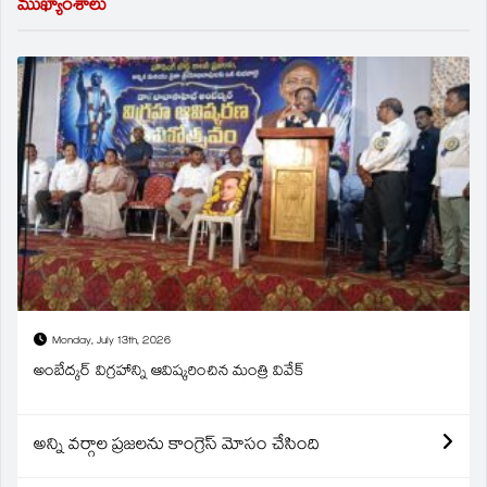
ముఖ్యాంశాలు
Monday, July 13th, 2026
అంబేద్కర్ విగ్రహాన్ని ఆవిష్కరించిన మంత్రి వివేక్
అన్ని వర్గాల ప్రజలను కాంగ్రెస్ మోసం చేసింది