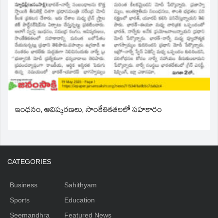
ఇంధనం, ఆవిష్కరణలు, సాంకేతికతలలో సహకారం
CATEGORIES
Business
Sahithyam
Sports
Education
Seemandhra
Featured News