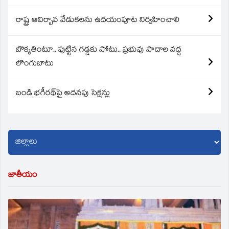
రాష్ట్ర ఆవిర్బావ వేడుకలను ఉదయంపూట నిర్వహించాలి
బొక్కతింటూ.. పుట్టిన గడ్డకు పోటు.. ప్రభువు పాదాల వద్ద
లొంగుబాటు
బండి భగీరథ్‌పై అదనపు సెక్షన్లు
జాతీయం