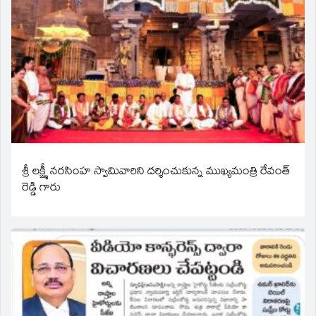
శ్రీ లక్ష్మీ నరసింహ స్వామివారిని దర్శించుకున్న ముఖ్యమంత్రి రేవంత్
రెడ్డి గారు