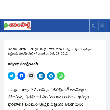
Janam Sakshi - Telugu Daily News Portal
>
జిల్లా వార్తలు
>
ఖమ్మం
>
ఆస్తులను పరిరక్షించండి
/
Posted on
July 27, 2012
ఆస్తులను పరిరక్షించండి
Click
Click
Click
Click
Click
Click
to
to
to
to
to
to
share
share
email
share
share
share
on
on
a
on
on
on
Twitter
Facebook
link
LinkedIn
Telegram
WhatsApp
ఖమ్మం, జూలై 27 : ఆస్తుల పరిరక్షణలో అలసత్వం
(Opens
(Opens
to
(Opens
(Opens
(Opens
in
in
a
in
in
in
వహిస్తున్న పురపాలక సంఘం అధికారులు.. ఖమ్మం
new
new
friend
new
new
new
window)
window)
(Opens
window)
window)
window)
పురపాలక సంఘం ఆస్తుల రక్షణను అధికారులు
in
new