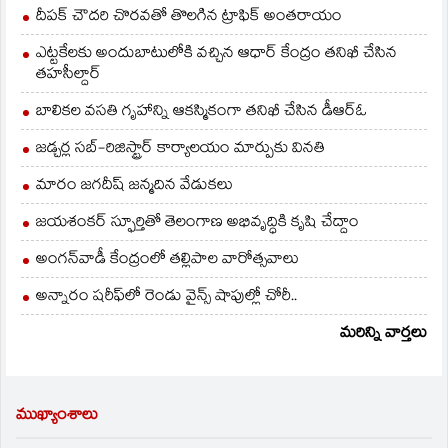
ఇవ్వడం, ఇతర మార్గాల
దీపక్ చౌదరి చొరవతో తొలగిన ట్రాఫిక్‌ అంతరాయం
ద్వారా ఆదాయం…
ఎట్టకేలకు అందుబాటులోకి వచ్చిన ఆధార్ కేంద్రం తనిఖీ చేసిన
తహసీల్దార్
బాలికల వసతి గృహాన్ని ఆకస్మికంగా తనిఖీ చేసిన డీఆర్ఓ
జడ్చర్ల సబ్-రిజిస్ట్రార్ కార్యాలయం మార్పుకు వినతి
మారం జగదీష్ జన్మదిన వేడుకలు
జయశంకర్ స్ఫూర్తితో తెలంగాణ అభివృద్ధికి కృషి చేద్దాం
అంగన్‌వాడీ కేంద్రంలో తల్లిపాల వారోత్సవాలు
అన్నారం షరీఫ్‌లో రెండు వైన్స్ షాపుల్లో చోరీ..
మరిన్ని వార్తలు
ముఖ్యాంశాలు