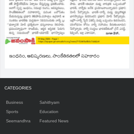
ఇంధనం, ఆవిష్కరణలు, సాంకేతికతలలో సహకారం
CATEGORIES
Business
Sahithyam
Sports
Education
Seemandhra
Featured News