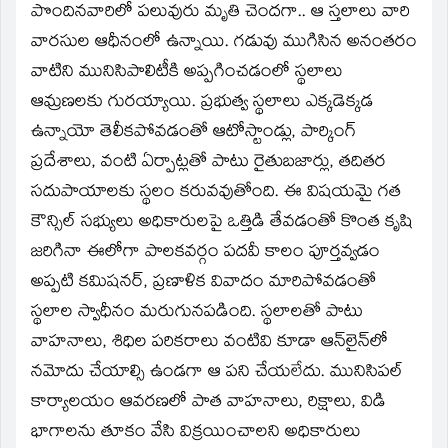
పొందినవారిలో పలువురు మృతి చెందగా.. ఆ స్తలాలు వారి
వారసుల ఆధీనంలో ఉన్నాయి. గడువు ముగిసిన అనంతరం
వాటిని మునిసిపాలిటీకి అప్పగించడంలో స్థలాలు
ఆమ్రణలకు గురయ్యాయి. ప్రభుత్వ స్థలాలు ఎక్కడెక్కడ
ఉన్నాయో తెలీకపోవడంతో ఆటోస్టాండ్లు, పార్కింగ్‌
ప్రదేశాలు, వంటి ఏర్పాట్లతో పాటు రైతుబజార్లు, తదితర
సదుపాయాలకు స్థలం కరువవుతోంది. ఈ విషయమై గత
కౌన్సిల్‌ సభ్యులు అధికారులపై ఒత్తిడి తేవడంతో కొంత కృషి
జరిగినా ఈలోగా పాలకవర్గం పదవీ కాలం పూర్తవ్వడం
అప్పటి కమిషనర్‌, ప్రణాళిక వివాదం మారిపోవడంతో
స్థలాల స్వాధీనం మరుగునపడింది. స్థలాలతో పాటు
వాహనాలు, శిధిల పరికరాలు వంటివి కూడా ఆన్‌లైన్‌లో
నమోదు చేయాల్సి ఉండగా ఆ పని చేయలేదు. మునిసిపల్‌
కార్యాలయం ఆవరణలో పాత వాహనాలు, రిక్షాలు, విడి
భాగాలను తూకం వేసి విక్రయించాలని అధికారులు