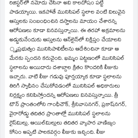
రిజిస్టర్‌లో నమోదు చేసినా అవి కాలదోషం పట్టి
పాడయ్యాయి. ఇకపోతే మునిసిపల్‌ స్థలాల వంటి విలువైన
ఆస్తులకు సంబంధించిన దస్త్రాలను మాయం చేశారన్న
ఆరోపణలు కూడా వినవస్తున్నాయి. ఈ తరహా అక్రమాలను
అడ్డుకునేందుకు ఆస్తులను ఆన్‌లైన్‌లో నిక్షిప్తం చేయాలని
్ష్మప్రభుత్వం మునిసిపాలిటీలను ఆదేశించినా కూడా ఆ
మేరకు స్పందన కరువైంది. ఖమ్మం పట్టణంలో మునిసిపల్‌
స్థలాలను అయిదారు దశాబ్దాల క్రితం కొందరికి లీజుకు
ఇచ్చారు. వాటి లీజు గడువు పూర్తయ్యాక కూడా స్థలాలను
తిరిగి స్వాధీనం చేసుకోవడంలో మునిసిపల్‌ అధికారులు
నిర్లక్ష్యం కనిపిస్తోందన్న ఆరోపణలు వినవస్తున్నాయి. త్రీ
టౌన్‌ ప్రాంతంలోని గాంధీచౌక్‌, శ్రీనివాసనగర్‌, ప్రకాష్‌నగర్‌,
వైరారోడ్డు తదితర ప్రాంతాల్లో మునిసిపల్‌ స్థలాలను
రైస్‌మిల్లు, ఆయిల్‌మిల్లులు తదితర వ్యాపార వాణిజ్యం
కోసం అప్పటి పాలకవర్గం లీజుకు ఇచ్చింది. లీజు