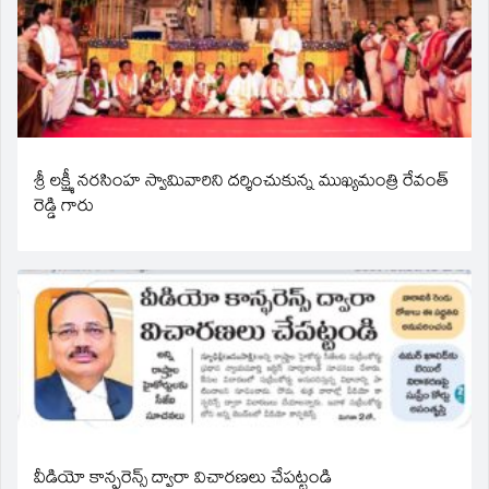
శ్రీ లక్ష్మీ నరసింహ స్వామివారిని దర్శించుకున్న ముఖ్యమంత్రి రేవంత్
రెడ్డి గారు
వీడియో కాన్ఫరెన్స్ ద్వారా విచారణలు చేపట్టండి