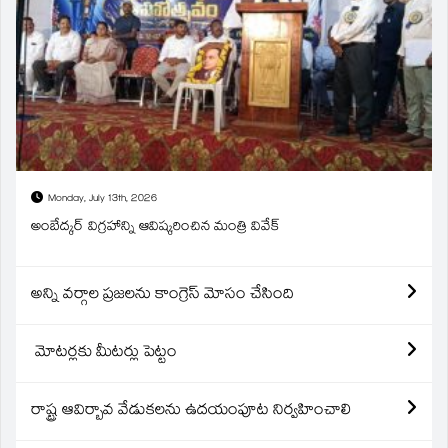
Monday, July 13th, 2026
అంబేద్కర్ విగ్రహాన్ని ఆవిష్కరించిన మంత్రి వివేక్
అన్ని వర్గాల ప్రజలను కాంగ్రెస్ మోసం చేసింది
మోటర్లకు మీటర్లు పెట్టం
రాష్ట్ర ఆవిర్బావ వేడుకలను ఉదయంపూట నిర్వహించాలి