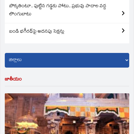
బొక్కతింటూ.. పుట్టిన గడ్డకు పోటు.. ప్రభువు పాదాల వద్ద
లొంగుబాటు
బండి భగీరథ్‌పై అదనపు సెక్షన్లు
జాతీయం