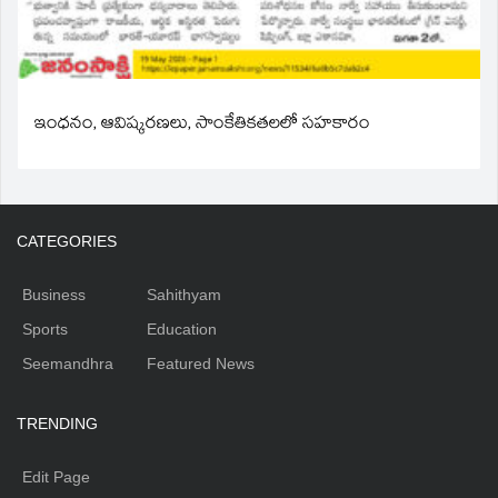
ఇంధనం, ఆవిష్కరణలు, సాంకేతికతలలో సహకారం
CATEGORIES
Business
Sahithyam
Sports
Education
Seemandhra
Featured News
TRENDING
Edit Page