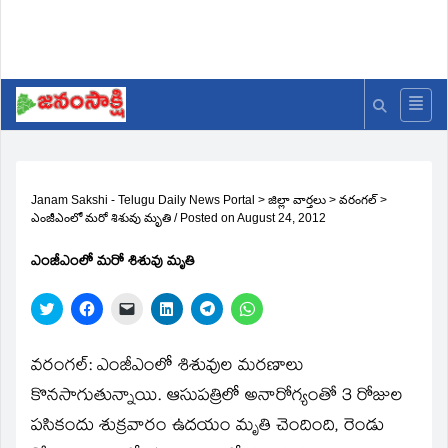
Janam Sakshi - Telugu Daily News Portal
>
జిల్లా వార్తలు
>
వరంగల్
>
ఎంజీఎంలో మరో శిశువు మృతి
/
Posted on
August 24, 2012
ఎంజీఎంలో మరో శిశువు మృతి
Click
Click
Click
Click
Click
Click
to
to
to
to
to
to
share
share
email
share
share
share
on
on
a
on
on
on
Twitter
Facebook
link
LinkedIn
Telegram
WhatsApp
వరంగల్‌: ఎంజీఎంలో శిశువుల మరణాలు
(Opens
(Opens
to
(Opens
(Opens
(Opens
in
in
a
in
in
in
కొనసాగుతున్నాయి. ఆసుపత్రిలో అనారోగ్యంతో 3 రోజుల
new
new
friend
new
new
new
window)
window)
(Opens
window)
window)
window)
పసికందు శుక్రవారం ఉదయం మృతి చెందింది, రెండు
in
new