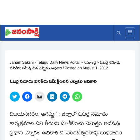
Janam Sakshi - Telugu Daily News Portal
>
సీమాంధ్ర
>
ఓటర్ల నమోదు
పనితీరు సమీక్షించిన ఎన్నికల అధికారి
/
Posted on
August 1, 2012
ఓటర్ల నమోదు పనితీరు సమీక్షించిన ఎన్నికల అధికారి
Click
Click
Click
Click
Click
Click
to
to
to
to
to
to
share
share
email
share
share
share
on
on
a
on
on
on
Twitter
Facebook
link
LinkedIn
Telegram
WhatsApp
విజయనగరం, ఆగస్టు 1 : జిల్లాలో ఓటర్ల నమోదు
(Opens
(Opens
to
(Opens
(Opens
(Opens
in
in
a
in
in
in
కార్యక్రమాల పని తీరును పరిశీలించు నిమిత్తం అదనపు
new
new
friend
new
new
new
window)
window)
(Opens
window)
window)
window)
ప్రధాన ఎన్నికల అధికారి వి. వెంకటేశ్వరరావు బుధవారం
in
new