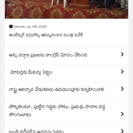
Monday, July 13th, 2026
అంబేద్కర్ విగ్రహాన్ని ఆవిష్కరించిన మంత్రి వివేక్
అన్ని వర్గాల ప్రజలను కాంగ్రెస్ మోసం చేసింది
మోటర్లకు మీటర్లు పెట్టం
రాష్ట్ర ఆవిర్బావ వేడుకలను ఉదయంపూట నిర్వహించాలి
బొక్కతింటూ.. పుట్టిన గడ్డకు పోటు.. ప్రభువు పాదాల వద్ద
లొంగుబాటు
బండి భగీరథ్‌పై అదనపు సెక్షన్లు