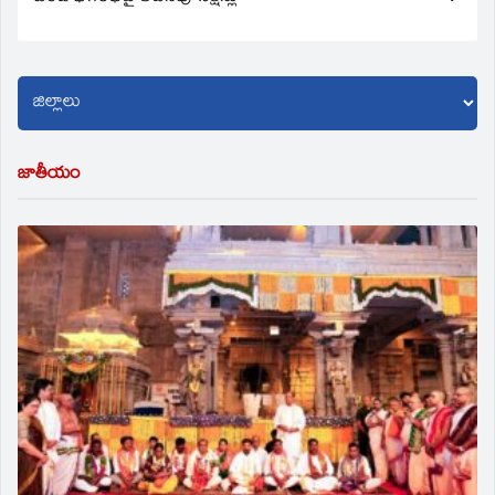
జాతీయం