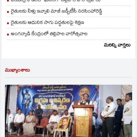
బయన్నగూడెంలో ఘనంగా తల్లిపాల వారోత్సవాలు
రైతులకు నీళ్లు ఇవ్వాలి మాజీ జడ్పీటీసీ నరసింహారెడ్డి
రైతులకు ఆధునిక సాగు పద్ధతులపై శిక్షణ
అంగన్వాడి కేంద్రంలో తల్లిపాల వారోత్సవాల
మరిన్ని వార్తలు
ముఖ్యాంశాలు