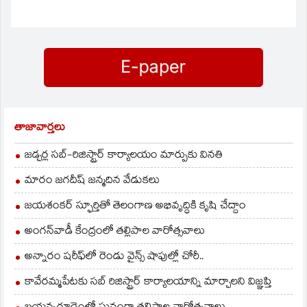
తాజావార్తలు
జడ్చర్ల సబ్-రిజిస్ట్రార్ కార్యాలయం మార్పుకు వినతి
మారం జగదీష్ జన్మదిన వేడుకలు
జయశంకర్ స్ఫూర్తితో తెలంగాణ అభివృద్ధికి కృషి చేద్దాం
అంగన్‌వాడీ కేంద్రంలో తల్లిపాల వారోత్సవాలు
అన్నారం షరీఫ్‌లో రెండు వైన్స్ షాపుల్లో చోరీ..
కావేరమ్మపేటకు సబ్ రిజిస్ట్రార్ కార్యాలయాన్ని మార్చాలని విజ్ఞప్తి