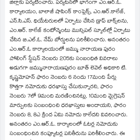
window)
జిల్లాకు పర్యటించారు. పర్యటనలో భాగంగా ఎం.ఆర్‌.ఓ.
కార్యాలయం, బాలాజీ షాపింక్‌ కాంప్లెక్స్‌, ఎం.ఆర్‌.కాలేజ్‌,
ఎన్‌.సి.ఎస్‌. థియేటరులలో ఏర్పాటు చేసిన డ్రాప్‌ బాక్స్‌లను,
ఎం.ఆర్‌. కాలేజ్‌ కంటోన్మెంటు మున్సిపల్‌ స్కూల్‌ల్లో ఏర్పాటు
చేసిన బి.ఎల్‌.ఓ. నేమ్‌ బోర్డులను పరిశీలించారు. అనంతరం
ఎం.ఆర్‌.ఓ కార్యాలయంలో జమ్ము నారాయణ పురం
పోలింగ్‌ స్టేషన్‌ నెంబరు 205కు సంబంధిత వివరాలు
అడుగగా జమ్మునారాయణపురం బూత్‌ లెవెల్‌ అధికారి టి.
కృష్ణమోహన్‌ ఫారం నెంబరు 6 నందు 17మంది పేర్లు
కొత్తగా నమోదుకు ధరఖాస్తు చేసుకున్నారని, ఫారం
నెంబరు 7లో 9మంది మరణించినట్లు, 10మంది మైగ్రెషన్‌
మార్పులకు సంబంధించి ధరఖాస్తులు అందాయని, ఫారం
నెంబరు 8, 8ఎ క్రింద ఏమి నమోదు కాలేదని వివరించారు.
అనంతరం ఎం.ఆర్‌.ఓ. కార్యాలంలో ఓటర్ల నమోదుకు
సంబంధించిన కంప్యూటర్ల పనితీరును పరిశీలించారు. ఈ