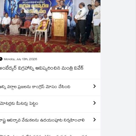
Monday, July 13th, 2026
అంబేద్కర్ విగ్రహాన్ని ఆవిష్కరించిన మంత్రి వివేక్
అన్ని వర్గాల ప్రజలను కాంగ్రెస్ మోసం చేసింది
మోటర్లకు మీటర్లు పెట్టం
రాష్ట్ర ఆవిర్బావ వేడుకలను ఉదయంపూట నిర్వహించాలి