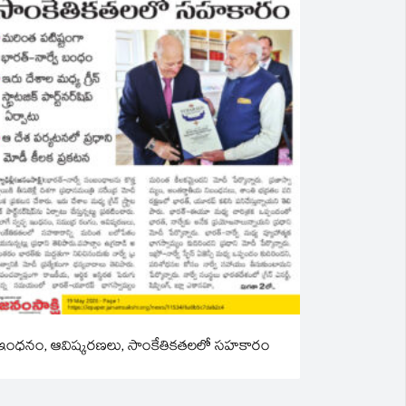
ఇంధనం, ఆవిష్కరణలు, సాంకేతికతలలో సహకారం