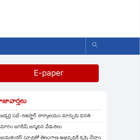
ాజావార్తలు
జడ్చర్ల సబ్-రిజిస్ట్రార్ కార్యాలయం మార్పుకు వినతి
మారం జగదీష్ జన్మదిన వేడుకలు
జయశంకర్ స్ఫూర్తితో తెలంగాణ అభివృద్ధికి కృషి చేద్దాం