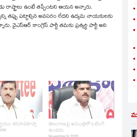
రెండు రాష్ట్రాలు ఉంటే తప్పేంటని ఆయన అన్నారు.
ాఖ్యన్ని తప్పు పట్టాల్సిన అవసరం లేదని ఉద్యమ నాయకులకు
స్‌ఆర్‌ కాంగ్రెస్‌ పార్టీ తమకు ప్రత్యర్థి పార్టీ అని
మ
నిర్ణయం శిరసావహిస్తా
తెలంగాణపై అసెంబ్లీలో ఓటింగ్‌
ఉండదు
2013
November 9, 2013