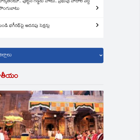
బొక్కతింటూ.. పుట్టిన గడ్డకు పోటు.. ప్రభువు పాదాల వద్ద
లొంగుబాటు
బండి భగీరథ్‌పై అదనపు సెక్షన్లు
ాతీయం