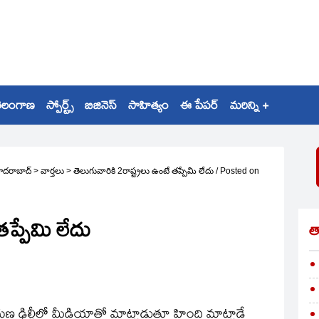
ెలంగాణ
స్పోర్ట్స్
బిజినెస్
సాహిత్యం
ఈ పేపర్
మరిన్ని +
ైదరాబాద్
>
వార్తలు
>
తెలుగువారికి 2రాష్ట్రలు ఉంటే తప్పేమి లేదు
/
Posted on
తప్పేమి లేదు
త
ాయణ ఢిల్లీలో మీడియాతో మాట్లాడుతూ హింది మాట్లాడే