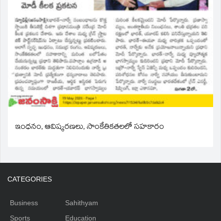
ఇంధనం, ఆవిష్కరణలు, సాంకేతికతలలో సహకారం
CATEGORIES
Business
Sahithyam
Sports
Education