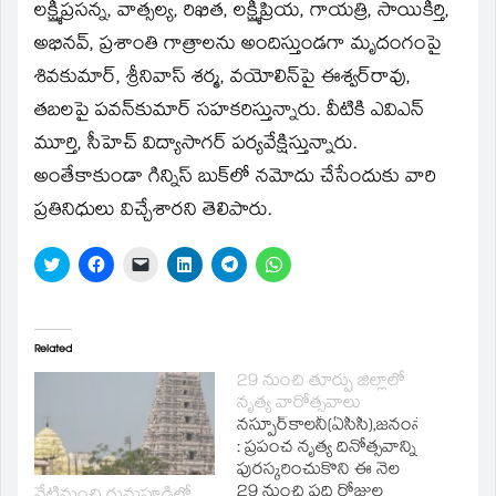
లక్ష్మీప్రసన్న, వాత్సల్య, రిఖిత, లక్ష్మీప్రియ, గాయత్రి, సాయికీర్తి,
అభినవ్‌, ప్రశాంతి గాత్రాలను అందిస్తుండగా మృదంగంపై
శివకుమార్‌, శ్రీనివాస్‌ శర్మ, వయోలిన్‌పై ఈశ్వర్‌రావు,
తబలపై పవన్‌కుమార్‌ సహకరిస్తున్నారు. వీటికి ఎవిఎన్‌
మూర్తి, సీహెచ్‌ విద్యాసాగర్‌ పర్యవేక్షిస్తున్నారు.
అంతేకాకుండా గిన్నిస్‌ బుక్‌లో నమోదు చేసేందుకు వారి
ప్రతినిధులు విచ్చేశారని తెలిపారు.
Click
Click
Click
Click
Click
Click
to
to
to
to
to
to
share
share
email
share
share
share
on
on
a
on
on
on
Twitter
Facebook
link
LinkedIn
Telegram
WhatsApp
(Opens
(Opens
to
(Opens
(Opens
(Opens
in
in
a
in
in
in
Related
new
new
friend
new
new
new
window)
window)
(Opens
window)
window)
window)
29 నుంచి తూర్పు జిల్లాలో
in
నృత్య వారోత్సవాలు
new
window)
నస్పూర్‌కాలనీ(ఏసీసీ),జనంసాక్షి
: ప్రపంచ నృత్య దినోత్సవాన్ని
పురస్కరించుకొని ఈ నెల
29 నుంచి పది రోజుల