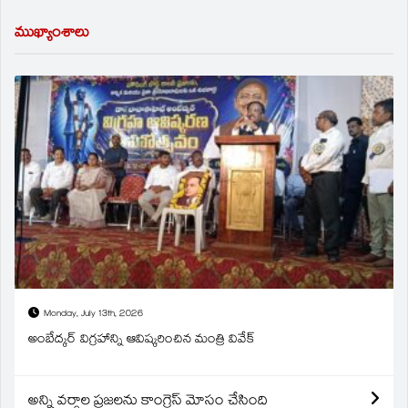
ముఖ్యాంశాలు
Monday, July 13th, 2026
అంబేద్కర్ విగ్రహాన్ని ఆవిష్కరించిన మంత్రి వివేక్
అన్ని వర్గాల ప్రజలను కాంగ్రెస్ మోసం చేసింది