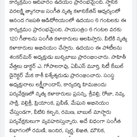
window)
కార్యక్రమం ఆదివారం ఉదయం ప్రారంభమైంది. స్థానిక
వరలక్ష్మి త్యాగరాజ సంగీత నృత్య కళానికేతన్‌ ఆధ్వర్యంలో
ఆనంద గజపతి ఆడిటోరియంలో ఉదయం 6 గంటలకు ఈ
కార్యక్రమం ప్రారంభమైంది. సాయంత్రం 6 గంటల వరకు
120 గీతాలను సంగీత కళాకారులు ఆలపిస్తారు. వీటికి నృత్య
కళాకారులు అభినయం చేస్తారు. ఉదయం ఈ పోటీలను
శంకర్‌మఠ్‌ అధ్యక్షుడు బుచ్చిబాబు ప్రారంభించారు. సాహితీ
వేత్తలు డాక్టర్‌ ఎ. గోపాలరావు, ఏవీఎన్‌ మూర్తి, సిటీ కేబుల్‌
డైరెక్టర్‌ మేక కాశీ విశ్వేశ్వరుడు ప్రారంభించారు. సంస్థ
అధ్యక్షురాలు లక్ష్మీరాందాస్‌, కార్యదర్శి హిమబిందు
పర్యవేక్షణలో నృత్య కళాకారులు ప్రసన్న, శ్రీవల్లి, రోజా, నవ్య,
సాక్షి, వల్లిశ్రీ, ప్రియాంక, ప్రవీణ్‌, మేఘన అభినయం
చేస్తుండగా, వీటిని కల్పన, రమణ, బాబుల్‌ మాస్టారు
పర్యవేక్షకులుగా వ్యవహరిస్తున్నారు. అదే విధంగా సంగీత
విభాగంలో రమణి, ఇందిర, స్వర్ణ, లిఖిత, మౌనిక,