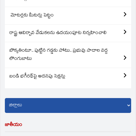
మోటర్లకు మీటర్లు పెట్టం
రాష్ట్ర ఆవిర్బావ వేడుకలను ఉదయంపూట నిర్వహించాలి
బొక్కతింటూ.. పుట్టిన గడ్డకు పోటు.. ప్రభువు పాదాల వద్ద
లొంగుబాటు
బండి భగీరథ్‌పై అదనపు సెక్షన్లు
జాతీయం