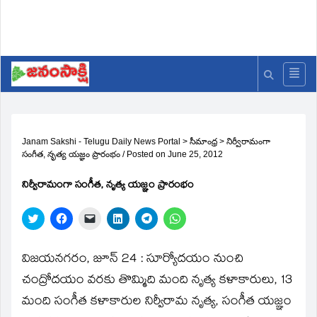
Janam Sakshi - Telugu Daily News Portal
>
సీమాంధ్ర
>
నిర్వీరామంగా
సంగీత, నృత్య యజ్ఞం ప్రారంభం
/
Posted on
June 25, 2012
నిర్వీరామంగా సంగీత, నృత్య యజ్ఞం ప్రారంభం
Click
Click
Click
Click
Click
Click
to
to
to
to
to
to
share
share
email
share
share
share
on
on
a
on
on
on
Twitter
Facebook
link
LinkedIn
Telegram
WhatsApp
విజయనగరం, జూన్‌ 24 : సూర్యోదయం నుంచి
(Opens
(Opens
to
(Opens
(Opens
(Opens
in
in
a
in
in
in
చంద్రోదయం వరకు తొమ్మిది మంది నృత్య కళాకారులు, 13
new
new
friend
new
new
new
window)
window)
(Opens
window)
window)
window)
మంది సంగీత కళాకారుల నిర్వీరామ నృత్య, సంగీత యజ్ఞం
in
new