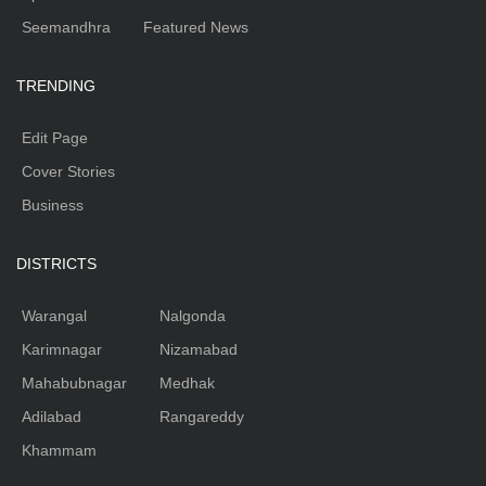
Seemandhra
Featured News
TRENDING
Edit Page
Cover Stories
Business
DISTRICTS
Warangal
Nalgonda
Karimnagar
Nizamabad
Mahabubnagar
Medhak
Adilabad
Rangareddy
Khammam