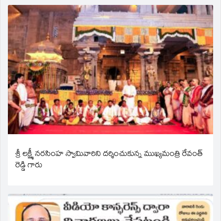
శ్రీ లక్ష్మీ నరసింహ స్వామివారిని దర్శించుకున్న ముఖ్యమంత్రి రేవంత్
రెడ్డి గారు