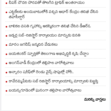
విద్యార్థులు మంగళకరంగా
దీపక్ చౌదరి చొరవతో తొలగిన ట్రాఫిక్‌ అంతరాయం
నాదస్వరం, డోలు వాయిద్య
సంగీత కార్యక్రమాన్ని
ఎట్టకేలకు అందుబాటులోకి వచ్చిన ఆధార్ కేంద్రం తనిఖీ చేసిన
నిర్వహించారు. అనంతరం
తహసీల్దార్
మోహనకృష్ణ, పవన్‌కుమార్‌,
రూపేశ్‌ అనే…
బాలికల వసతి గృహాన్ని ఆకస్మికంగా తనిఖీ చేసిన డీఆర్ఓ
జడ్చర్ల సబ్-రిజిస్ట్రార్ కార్యాలయం మార్పుకు వినతి
మారం జగదీష్ జన్మదిన వేడుకలు
జయశంకర్ స్ఫూర్తితో తెలంగాణ అభివృద్ధికి కృషి చేద్దాం
అంగన్‌వాడీ కేంద్రంలో తల్లిపాల వారోత్సవాలు
అన్నారం షరీఫ్‌లో రెండు వైన్స్ షాపుల్లో చోరీ..
కావేరమ్మపేటకు సబ్ రిజిస్ట్రార్ కార్యాలయాన్ని మార్చాలని విజ్ఞప్తి
బయన్నగూడెంలో ఘనంగా తల్లిపాల వారోత్సవాలు
మరిన్ని వార్తలు