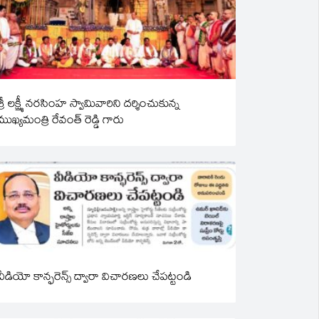
శ్రీ లక్ష్మీ నరసింహ స్వామివారిని దర్శించుకున్న
ముఖ్యమంత్రి రేవంత్ రెడ్డి గారు
వీడియో కాన్ఫరెన్స్ ద్వారా విచారణలు చేపట్టండి