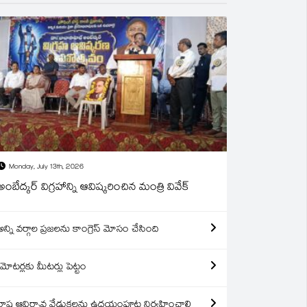
Monday, July 13th, 2026
అంబేద్కర్ విగ్రహాన్ని ఆవిష్కరించిన మంత్రి వివేక్
అన్ని వర్గాల ప్రజలను కాంగ్రెస్ మోసం చేసింది
మోటర్లకు మీటర్లు పెట్టం
రాష్ట్ర ఆవిర్బావ వేడుకలను ఉదయంపూట నిర్వహించాలి