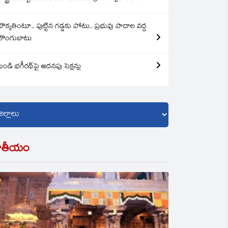
బొక్కతింటూ.. పుట్టిన గడ్డకు పోటు.. ప్రభువు పాదాల వద్ద
లొంగుబాటు
బండి భగీరథ్‌పై అదనపు సెక్షన్లు
ాతీయం