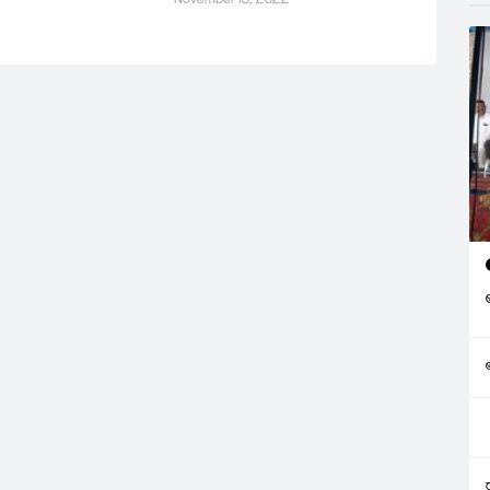
November 18, 2022
ెలు వేసిన భూముల్లో
్డులు ఏర్పాటు చేశారు.
అధిగమించి భూములు
ారిపై కఠినమైన చర్యలు
రు. ఈ
లో…