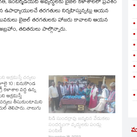
 ఇంటర్మీడియట్‌ అభ్యర్థులకు బైబిల్‌ కళాశాలలో ప్రవేశం
 ఉపాధ్యాయులచే తరగతులు నిర్వహిస్తున్నట్లు ఆయన
, యువకులు బైబిల్‌ తరగతులకు హాజరు కావాలని ఆయన
బ్రహాం, తదితరులు పాల్గొన్నారు.
ని ఆక్రమిస్తే చర్యలు
ూలై 10 : వినుకొండ
్రీ కళాశాల వద్ద ఉన్న
ని ఆక్రమిస్తే
చర్యలు తీసుకుంటామని
యల్‌ తెలిపారు. నాలుగు
ం ఆక్రమణదారులపై
పిడి సుందర్రావు జన్మదిన వేడుకలు
ధాకృష్ణ పోలీసులకు
సందర్భంగా వృద్దులకు పండ్లు
ారు. వినుకొండ
మ
పంపిణీ
 జానీబాషా ఆదేశాల