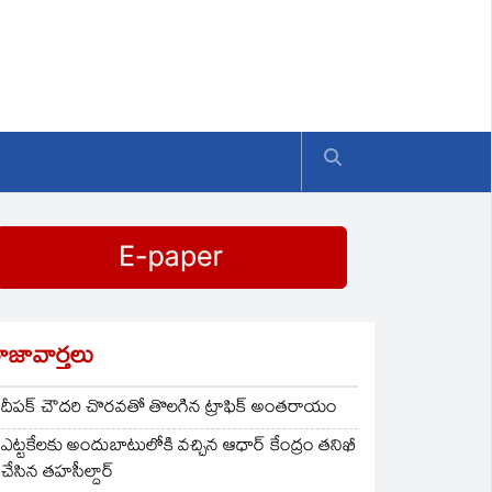
ాజావార్తలు
దీపక్ చౌదరి చొరవతో తొలగిన ట్రాఫిక్‌ అంతరాయం
ఎట్టకేలకు అందుబాటులోకి వచ్చిన ఆధార్ కేంద్రం తనిఖీ
చేసిన తహసీల్దార్