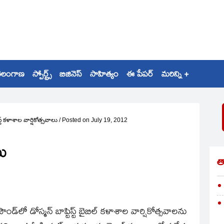
ెలంగాణ
స్పోర్ట్స్
బిజినెస్
సాహిత్యం
ఈ పేపర్
మరిన్ని +
స్ట్‌ కళాశాల వార్షికోత్సవాలు
/
Posted on
July 19, 2012
లు
త
లో డోస్మన్‌ బాప్టిస్ట్‌ బైబిల్‌ కళాశాల వార్షికోత్సవాలను