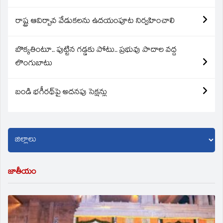
రాష్ట్ర ఆవిర్బావ వేడుకలను ఉదయంపూట నిర్వహించాలి
బొక్కతింటూ.. పుట్టిన గడ్డకు పోటు.. ప్రభువు పాదాల వద్ద
లొంగుబాటు
బండి భగీరథ్‌పై అదనపు సెక్షన్లు
జాతీయం