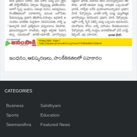
ఇంధనం, ఆవిష్కరణలు, సాంకేతికతలలో సహకారం
CATEGORIES
Business
Sahithyam
Sports
Education
Seemandhra
Featured News