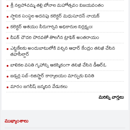
మహిళలు, స్థానికులు…
శ్రీ నల్లపోచమ్మ తల్లి బోనాల మహోత్సవం విజయవంతం
స్థానిక సంస్థల అదనపు కలెక్టర్ మధుసూదన్ నాయక్
కలెక్టర్ ఆశయం నీరుగార్చిన అధికారుల నిర్లక్ష్యం!
దీపక్ చౌదరి చొరవతో తొలగిన ట్రాఫిక్‌ అంతరాయం
ఎట్టకేలకు అందుబాటులోకి వచ్చిన ఆధార్ కేంద్రం తనిఖీ చేసిన
తహసీల్దార్
బాలికల వసతి గృహాన్ని ఆకస్మికంగా తనిఖీ చేసిన డీఆర్ఓ
జడ్చర్ల సబ్-రిజిస్ట్రార్ కార్యాలయం మార్పుకు వినతి
మారం జగదీష్ జన్మదిన వేడుకలు
మరిన్ని వార్తలు
ముఖ్యాంశాలు