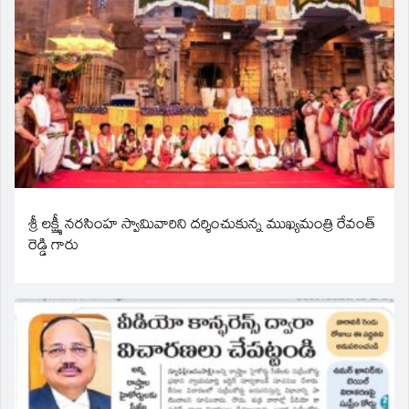
శ్రీ లక్ష్మీ నరసింహ స్వామివారిని దర్శించుకున్న ముఖ్యమంత్రి రేవంత్
రెడ్డి గారు