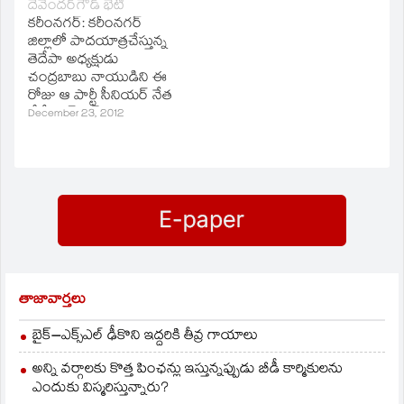
దేవేందర్‌గౌడ్‌ భేటీ
రామకృష్ణుడు, సీనియర్‌నేత
ప్రభుత్వం తీవ్ర అన్నాయం
కరీంనగర్‌: కరీంనగర్‌
వెంకట్రావు తదితరులు
చేస్తోందని ఆయన
జిల్లాలో పాదయాత్రచేస్తున్న
సంతాపం తెలిపారు.
విమర్శించారు. బీసీలకు
తెదేపా అధ్యక్షుడు
న్యాయం చేసేందుకే తమ
చంద్రబాబు నాయుడిని ఈ
పార్టీ బీసీ డిక్లరేషన్‌
రోజు ఆ పార్టీ సీనియర్‌ నేత
చేసిందని, అదేవిధంగా
దేవేందర్‌గౌడ్‌ కలిశారు.
December 23, 2012
అన్ని పార్టీలు తమ
బాబుతో కొద్దిసేపు
నిర్ణయాన్ని ప్రకటించాలని
సమావేశమైన
ఆయన అన్నారు.
దేవేందర్‌గౌడ్‌ ఈ నెల 28న
అఖిలపక్ష సమావేశంతో
పాటు పాదయాత్ర గురించి
చర్చించినట్లు తెలిపారు.
చంద్రబాబు ఆరోగ్యం
సహకరించకున్నా ప్రజా
సమస్యలు పరిష్కారానికి
పాదయాత్ర
తాజావార్తలు
కోనసాగిస్తున్నారన్నారు.
జిల్లాలో చంద్రబాబు
బైక్‌–ఎక్స్‌ఎల్‌ ఢీకొని ఇద్దరికి తీవ్ర గాయాలు
తొమ్మిదో రోజు పాదయాత్ర
కరీంనగర్‌ మండలం
అన్ని వర్గాలకు కొత్త పింఛన్లు ఇస్తున్నప్పుడు బీడీ కార్మికులను
తీగలగుట్టనుంచి
ఎందుకు విస్మరిస్తున్నారు?
ప్రారంభమైంది. ఇక్కడి