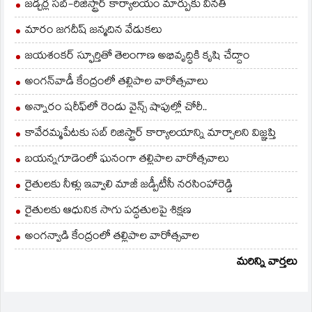
హావిూలను పూర్తిగా
జడ్చర్ల సబ్-రిజిస్ట్రార్ కార్యాలయం మార్పుకు వినతి
నెరవేరుస్తామన్నారు.
అమరావతిని శాసన
మారం జగదీష్ జన్మదిన వేడుకలు
రాజధానిగా
నిర్ణయించుకున్నామని,
జయశంకర్ స్ఫూర్తితో తెలంగాణ అభివృద్ధికి కృషి చేద్దాం
2024 వరకు ఉమ్మడి…
అంగన్‌వాడీ కేంద్రంలో తల్లిపాల వారోత్సవాలు
అన్నారం షరీఫ్‌లో రెండు వైన్స్ షాపుల్లో చోరీ..
కావేరమ్మపేటకు సబ్ రిజిస్ట్రార్ కార్యాలయాన్ని మార్చాలని విజ్ఞప్తి
బయన్నగూడెంలో ఘనంగా తల్లిపాల వారోత్సవాలు
రైతులకు నీళ్లు ఇవ్వాలి మాజీ జడ్పీటీసీ నరసింహారెడ్డి
రైతులకు ఆధునిక సాగు పద్ధతులపై శిక్షణ
అంగన్వాడి కేంద్రంలో తల్లిపాల వారోత్సవాల
మరిన్ని వార్తలు