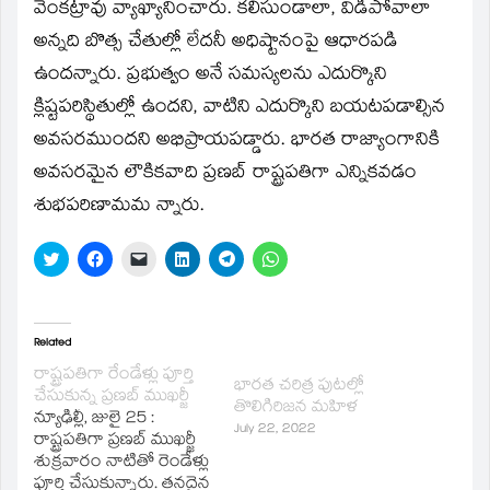
window)
వెంకట్రావు వ్యాఖ్యానించారు. కలిసుండాలా, విడిపోవాలా
అన్నది బొత్స చేతుల్లో లేదనీ అధిష్టానంపై ఆధారపడి
ఉందన్నారు. ప్రభుత్వం అనే సమస్యలను ఎదుర్కొని
క్లిష్టపరిస్థితుల్లో ఉందని, వాటిని ఎదుర్కొని బయటపడాల్సిన
అవసరముందని అభిప్రాయపడ్డారు. భారత రాజ్యాంగానికి
అవసరమైన లౌకికవాది ప్రణబ్‌ రాష్ట్రపతిగా ఎన్నికవడం
శుభపరిణామమ న్నారు.
Click
Click
Click
Click
Click
Click
to
to
to
to
to
to
share
share
email
share
share
share
on
on
a
on
on
on
Twitter
Facebook
link
LinkedIn
Telegram
WhatsApp
(Opens
(Opens
to
(Opens
(Opens
(Opens
in
in
a
in
in
in
Related
new
new
friend
new
new
new
window)
window)
(Opens
window)
window)
window)
రాష్ట్రపతిగా రేండేళ్లు పూర్తి
భారత చరిత్ర పుటల్లో
in
చేసుకున్న ప్రణబ్ ముఖర్జీ
new
తొలిగిరిజన మహిళ
window)
న్యూఢిల్లీ, జులై 25 :
July 22, 2022
రాష్ట్రపతిగా ప్రణబ్ ముఖర్జీ
శుక్రవారం నాటితో రెండేళ్లు
పూర్తి చేసుకున్నారు. తనదైన