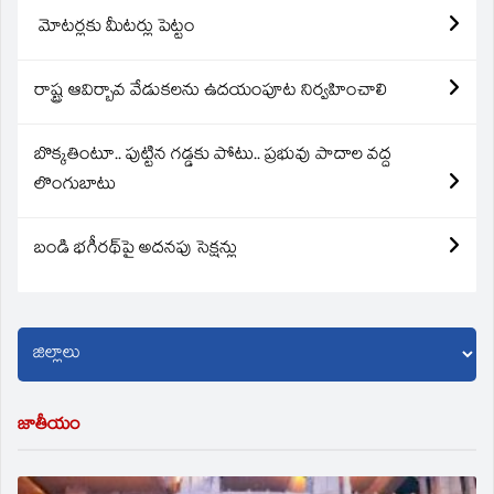
మోటర్లకు మీటర్లు పెట్టం
రాష్ట్ర ఆవిర్బావ వేడుకలను ఉదయంపూట నిర్వహించాలి
బొక్కతింటూ.. పుట్టిన గడ్డకు పోటు.. ప్రభువు పాదాల వద్ద
లొంగుబాటు
బండి భగీరథ్‌పై అదనపు సెక్షన్లు
జాతీయం