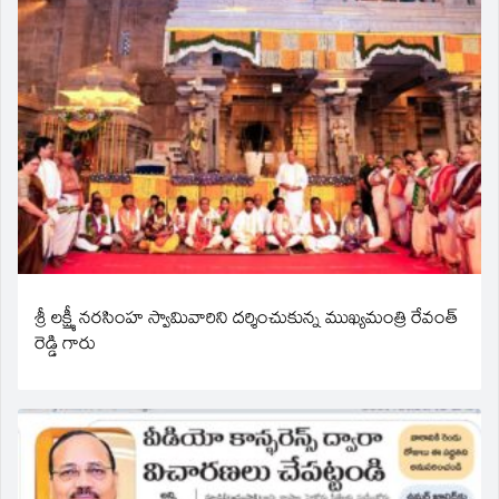
శ్రీ లక్ష్మీ నరసింహ స్వామివారిని దర్శించుకున్న ముఖ్యమంత్రి రేవంత్
రెడ్డి గారు