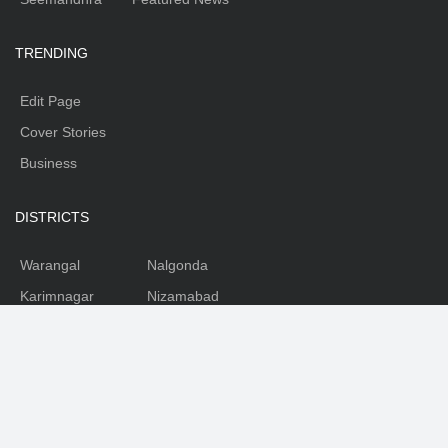
TRENDING
Edit Page
Cover Stories
Business
DISTRICTS
Warangal
Nalgonda
Karimnagar
Nizamabad
Mahabubnagar
Medhak
Adilabad
Rangareddy
Khammam
SOCIAL