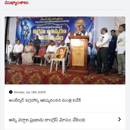
ముఖ్యాంశాలు
Monday, July 13th, 2026
అంబేద్కర్ విగ్రహాన్ని ఆవిష్కరించిన మంత్రి వివేక్
అన్ని వర్గాల ప్రజలను కాంగ్రెస్ మోసం చేసింది