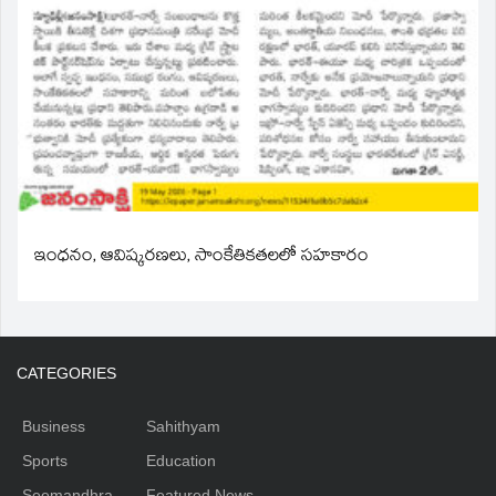
ఇంధనం, ఆవిష్కరణలు, సాంకేతికతలలో సహకారం
CATEGORIES
Business
Sahithyam
Sports
Education
Seemandhra
Featured News