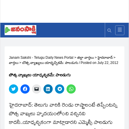
Janam Sakshi - Telugu Daily News Portal
>
జిల్లా వార్తలు
>
హైదరాబాద్
>
వార్తలు
>
బొత్స వ్యాఖ్యలు యాధృచ్ఛికమే: పాలడుగు
/
Posted on
July 22, 2012
బొత్స వ్యాఖ్యలు యాధృచ్ఛికమే: పాలడుగు
Click
Click
Click
Click
Click
Click
to
to
to
to
to
to
share
share
email
share
share
share
on
on
a
on
on
on
Twitter
Facebook
link
LinkedIn
Telegram
WhatsApp
హైదరాబాద్‌: తెలుగు వారికి రెండు రాష్ట్రాలంటే తప్పేంటన్న
(Opens
(Opens
to
(Opens
(Opens
(Opens
in
in
a
in
in
in
బొత్స వాఖ్యలు హృదయంలోంచి వచ్చినవి
new
new
friend
new
new
new
window)
window)
(Opens
window)
window)
window)
కాదనీ..యాధృచ్ఛికంగా మాట్లాడారని ఎమ్మెల్సీ పాలడుగు
in
new