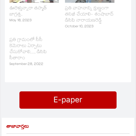
ఊరెళ్తున్నారా తస్మాత్
ప్రతి వాహనాన్ని క్షుణ్ణంగా
జాగ్రత్త..
తనిఖీ చేయాలి- శంషాబాద్
డిసిపి నారాయణరెడ్డి
May 18, 2023
October 10, 2023
ప్రతి గ్రామంలో సీసీ
కెమెరాలు ఏర్పాటు
చేసుకోవాలి… డిసిపి
సీతారాం
September 28, 2022
తాజావార్తలు