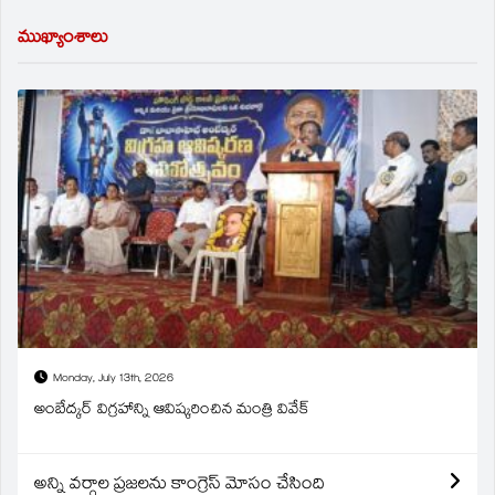
ముఖ్యాంశాలు
Monday, July 13th, 2026
అంబేద్కర్ విగ్రహాన్ని ఆవిష్కరించిన మంత్రి వివేక్
అన్ని వర్గాల ప్రజలను కాంగ్రెస్ మోసం చేసింది