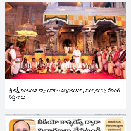
శ్రీ లక్ష్మీ నరసింహ స్వామివారిని దర్శించుకున్న ముఖ్యమంత్రి రేవంత్
రెడ్డి గారు