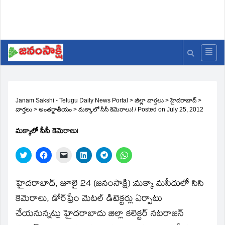
Janam Sakshi - Telugu Daily News Portal
>
జిల్లా వార్తలు
>
హైదరాబాద్
>
వార్తలు
>
అంతర్జాతీయం
>
మక్కాలో సీసీ కెమెరాలు!
/
Posted on
July 25, 2012
మక్కాలో సీసీ కెమెరాలు!
Click
Click
Click
Click
Click
Click
to
to
to
to
to
to
share
share
email
share
share
share
on
on
a
on
on
on
Twitter
Facebook
link
LinkedIn
Telegram
WhatsApp
హైదరాబాద్‌, జూలై 24 (జనంసాక్షి) :మక్కా మసీదులో సిసి
(Opens
(Opens
to
(Opens
(Opens
(Opens
in
in
a
in
in
in
కెమెరాలు, డోర్‌ఫ్రేం మెటల్‌ డిటెక్టర్లు ఏర్పాటు
new
new
friend
new
new
new
window)
window)
(Opens
window)
window)
window)
చేయనున్నట్లు హైదరాబాదు జిల్లా కలెక్టర్‌ నటరాజన్‌
in
new