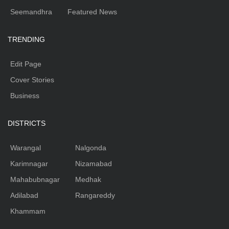
Seemandhra
Featured News
TRENDING
Edit Page
Cover Stories
Business
DISTRICTS
Warangal
Nalgonda
Karimnagar
Nizamabad
Mahabubnagar
Medhak
Adilabad
Rangareddy
Khammam