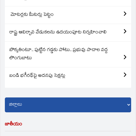
మోటర్లకు మీటర్లు పెట్టం
రాష్ట్ర ఆవిర్బావ వేడుకలను ఉదయంపూట నిర్వహించాలి
బొక్కతింటూ.. పుట్టిన గడ్డకు పోటు.. ప్రభువు పాదాల వద్ద
లొంగుబాటు
బండి భగీరథ్‌పై అదనపు సెక్షన్లు
జాతీయం