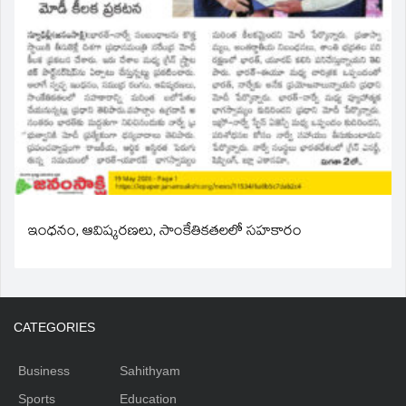
ఇంధనం, ఆవిష్కరణలు, సాంకేతికతలలో సహకారం
CATEGORIES
Business
Sahithyam
Sports
Education