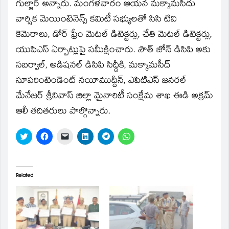
window)
గుల్జార్‌ అన్నారు. మంగళవారం ఆయన మక్కామసీదు
వార్షిక మెయింటెనెన్స్‌ కమిటీ సభ్యులతో సిసి టివి
కెమెరాలు, డోర్‌ ఫ్రేం మెటల్‌ డిటెక్టర్లు, చేతి మెటల్‌ డిటెక్టర్లు,
యుపిఎస్‌ ఏర్పాట్లుపై సమీక్షించారు. సౌత్‌ జోన్‌ డిసిపి అకు
సబర్వాల్‌, అడిషనల్‌ డిసిపి సిద్దీకి, మక్కామసీద్‌
సూపరింటెండెంట్‌ నయీముద్దీన్‌, ఎపిటిఎస్‌ జనరల్‌
మేనేజర్‌ శ్రీనివాస్‌ జిల్లా మైనారిటీ సంక్షేమ శాఖ ఈడి అక్రమ్‌
ఆలీ తదితరులు పాల్గొన్నారు.
Click
Click
Click
Click
Click
Click
to
to
to
to
to
to
share
share
email
share
share
share
on
on
a
on
on
on
Twitter
Facebook
link
LinkedIn
Telegram
WhatsApp
(Opens
(Opens
to
(Opens
(Opens
(Opens
in
in
a
in
in
in
Related
new
new
friend
new
new
new
window)
window)
(Opens
window)
window)
window)
in
new
window)