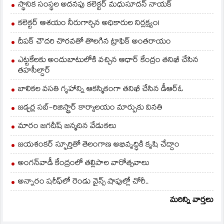
స్థానిక సంస్థల అదనపు కలెక్టర్ మధుసూదన్ నాయక్
కలెక్టర్ ఆశయం నీరుగార్చిన అధికారుల నిర్లక్ష్యం!
దీపక్ చౌదరి చొరవతో తొలగిన ట్రాఫిక్‌ అంతరాయం
ఎట్టకేలకు అందుబాటులోకి వచ్చిన ఆధార్ కేంద్రం తనిఖీ చేసిన
తహసీల్దార్
బాలికల వసతి గృహాన్ని ఆకస్మికంగా తనిఖీ చేసిన డీఆర్ఓ
జడ్చర్ల సబ్-రిజిస్ట్రార్ కార్యాలయం మార్పుకు వినతి
మారం జగదీష్ జన్మదిన వేడుకలు
జయశంకర్ స్ఫూర్తితో తెలంగాణ అభివృద్ధికి కృషి చేద్దాం
అంగన్‌వాడీ కేంద్రంలో తల్లిపాల వారోత్సవాలు
అన్నారం షరీఫ్‌లో రెండు వైన్స్ షాపుల్లో చోరీ..
మరిన్ని వార్తలు