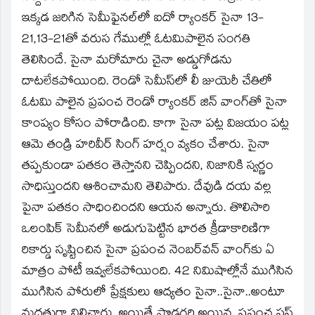
ఇక్కడ జరిగిన సెమీఫైనల్‌లో ఐదో ర్యాంకర్‌ సైనా 13-
21,13-21తో వరుస గేముల్లో ఓటమిపాలైన సంగతి
తెలిసిందే. సైనా మరోమారు చైనా అడ్డుగోడను
దాటలేకపోయింది. రెండో సెమీస్‌లో లీ జుయెరీ చేతిలో
ఓటమి పాలైన ప్రపంచ రెండో ర్యాంకర్‌ జిన్‌ వాంగ్‌తో సైనా
కాంప్యం కోసం పోరాడింది. కాగా సైనా పట్ల విజయం పట్ల
ఆమె తండ్రి హరివీర్‌ సింగ్‌ హర్షం వ్యకం చేశారు. సైనా
తప్పకుండా పతకం తెస్తానని చెప్పిందని, నిజానికి స్వర్ణం
సాధిస్తుందని ఆశించామని తెలిపారు. దేవుడి దయ వల్ల
పైనా పతకం సాధించిందని ఆయన అన్నారు. తొలిసారి
ఒలంపిక్‌ సెమీనలో అడుగుపెట్టిన భారత క్రీడాకారిణిగా
రికార్డు సృష్టించిన సైనా ప్రపంచ నెంబర్‌వన్‌ వాంగ్‌కు ఏ
మాత్రం పోటీ ఇవ్వలేకపోయింది. 42 నిమిషాల్లోనే ముగిసిన
ముగిసిన పోరులో ప్రేక్షకులు ఆద్యతం సైనా..సైనా..అంటూ
మద్దతుగా నిలిచారు. అయితే పొడగరి అయిన, ప్రపంచ ఫస్ట్‌