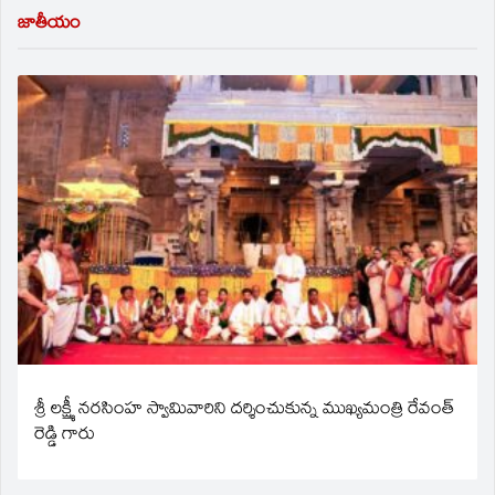
జాతీయం
శ్రీ లక్ష్మీ నరసింహ స్వామివారిని దర్శించుకున్న ముఖ్యమంత్రి రేవంత్
రెడ్డి గారు