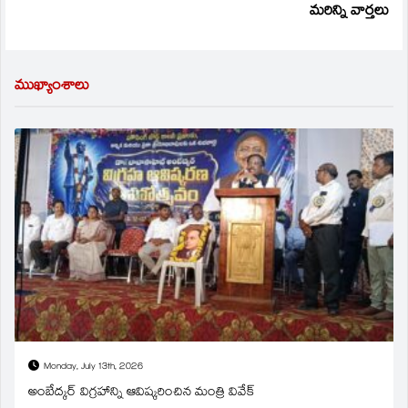
మరిన్ని వార్తలు
ముఖ్యాంశాలు
Monday, July 13th, 2026
అంబేద్కర్ విగ్రహాన్ని ఆవిష్కరించిన మంత్రి వివేక్