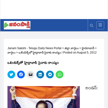
Janam Sakshi - Telugu Daily News Portal
>
జిల్లా వార్తలు
>
హైదరాబాద్
>
వార్తలు
>
ఒలింపిక్స్‌లో హైద్రాబాదీ సైనాకు కాంస్యం
/
Posted on
August 5, 2012
ఒలింపిక్స్‌లో హైద్రాబాదీ సైనాకు కాంస్యం
Click
Click
Click
Click
Click
Click
to
to
to
to
to
to
share
share
email
share
share
share
on
on
a
on
on
on
Twitter
Facebook
link
LinkedIn
Telegram
WhatsApp
లండన్‌:
(Opens
(Opens
to
(Opens
(Opens
(Opens
in
in
a
in
in
in
new
new
friend
new
new
new
window)
window)
(Opens
window)
window)
window)
in
new