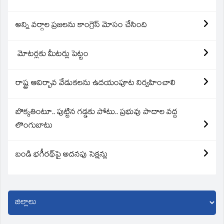
అన్ని వర్గాల ప్రజలను కాంగ్రెస్ మోసం చేసింది
మోటర్లకు మీటర్లు పెట్టం
రాష్ట్ర ఆవిర్బావ వేడుకలను ఉదయంపూట నిర్వహించాలి
బొక్కతింటూ.. పుట్టిన గడ్డకు పోటు.. ప్రభువు పాదాల వద్ద
లొంగుబాటు
బండి భగీరథ్‌పై అదనపు సెక్షన్లు