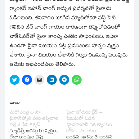
ర్యాంకర్‌ ఇహాన్‌ వాంగ్‌ అద్భుత ప్రదర్శనతో సైనాను
ఓడించింది. శనివారం జరిగిన మ్యాచ్‌లోనూ ఫస్ట్‌ సెట్‌
గెలిచిన జీన్‌ వాంగ్‌ గాయం కారణంగా తప్పుకోవడంతో
వాక్‌ఓవర్‌తో సైనా కాంస్య పతకం సాధించింది. ఇదిలా
ఉండగా సైనా విజయం పట్ల ప్రముఖులు హర్షం వ్యక్తం
చేశారు. సైనా విజయం దేశానికి గర్వకారణమన్న పలువురు
ఆమెకు అభినందనలు తెలిపారు.
Click
Click
Click
Click
Click
Click
to
to
to
to
to
to
share
share
email
share
share
share
on
on
a
on
on
on
Twitter
Facebook
link
LinkedIn
Telegram
WhatsApp
(Opens
(Opens
to
(Opens
(Opens
(Opens
in
in
a
in
in
in
Related
new
new
friend
new
new
new
window)
window)
(Opens
window)
window)
window)
మరోచరిత్ర దిశగా..
సైనా జోరుకు బ్రేక్‌ –
in
సైనానెహ్వాల్‌!పలు తప్పిదాల
సెమిస్‌లో ఓడిన
new
window)
వల్లే..ఓడిన కశ్యప్‌
హైదరాబాదీ ఇక క్యాంసం
న్యూఢిల్లీ, ఆగస్టు 5 : స్వర్ణం..
కోసం పొరాటం
లేదా కాంస్యం వైపు
లండన్‌ ,ఆగస్టు 3: లండన్‌