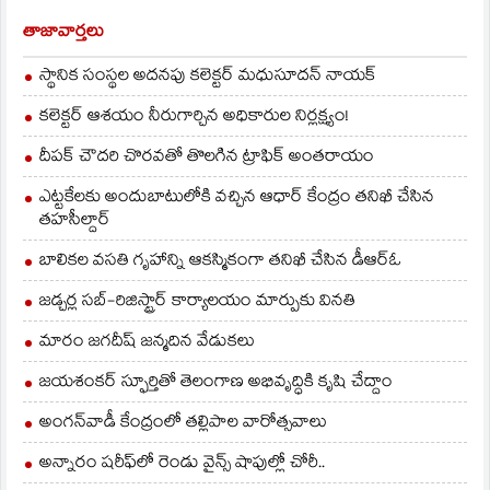
తాజావార్తలు
స్థానిక సంస్థల అదనపు కలెక్టర్ మధుసూదన్ నాయక్
కలెక్టర్ ఆశయం నీరుగార్చిన అధికారుల నిర్లక్ష్యం!
దీపక్ చౌదరి చొరవతో తొలగిన ట్రాఫిక్‌ అంతరాయం
ఎట్టకేలకు అందుబాటులోకి వచ్చిన ఆధార్ కేంద్రం తనిఖీ చేసిన
తహసీల్దార్
బాలికల వసతి గృహాన్ని ఆకస్మికంగా తనిఖీ చేసిన డీఆర్ఓ
జడ్చర్ల సబ్-రిజిస్ట్రార్ కార్యాలయం మార్పుకు వినతి
మారం జగదీష్ జన్మదిన వేడుకలు
జయశంకర్ స్ఫూర్తితో తెలంగాణ అభివృద్ధికి కృషి చేద్దాం
అంగన్‌వాడీ కేంద్రంలో తల్లిపాల వారోత్సవాలు
అన్నారం షరీఫ్‌లో రెండు వైన్స్ షాపుల్లో చోరీ..