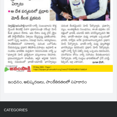
ఇంధనం, ఆవిష్కరణలు, సాంకేతికతలలో సహకారం
CATEGORIES