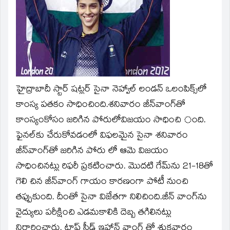
window)
హైద్రాబాదీ స్టార్‌ షట్లర్‌ సైనా నెహ్వాల్‌ లండన్‌ ఒలంపిక్స్‌లో
కాంస్య పతకం సాధించింది.శనివారం జీన్‌వాంగ్‌తో
కాంస్యంకోసం జరిగిన పోరులోవిజయం సాధించి ంది.
ఫైనల్‌కు చేరుకోవడంలో విఫలమైన సైనా శనివారం
జీన్‌వాంగ్‌తో జరిగిన పోరు లో ఆమె విజయం
సాధించినట్లు రిఫరీ ప్రకటించారు. మొదటి గేమ్‌ను 21-18తో
గెలి చిన జీన్‌వాంగ్‌ గాయం కారణంగా పోటీ నుంచి
తప్పుకుంది. దీంతో సైనా విజేతగా నిలిచింది.జీన్‌ వాంగ్‌ను
వైద్యులు పరీక్షించి ఎడమకాలికి దెబ్బ తగిలినట్లు
నిర్దారించారు. టాప్‌ సీడ్‌ ఇహాన్‌ వాంగ్‌ తో శుక్రవారం