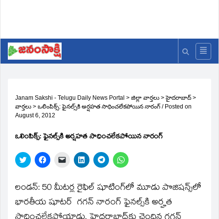
Janam Sakshi - Telugu Daily News Portal
>
జిల్లా వార్తలు
>
హైదరాబాద్
>
వార్తలు
>
ఒలింపిక్స్‌: ఫైనల్స్‌కి అర్షహత సాధించలేకపోయిన నారంగ్‌
/
Posted on
August 6, 2012
ఒలింపిక్స్‌: ఫైనల్స్‌కి అర్షహత సాధించలేకపోయిన నారంగ్‌
Click
Click
Click
Click
Click
Click
to
to
to
to
to
to
share
share
email
share
share
share
on
on
a
on
on
on
Twitter
Facebook
link
LinkedIn
Telegram
WhatsApp
లండన్‌: 50 మీటర్ల రైఫిల్‌ షూటింగ్‌లో మూడు పొజిషన్స్‌లో
(Opens
(Opens
to
(Opens
(Opens
(Opens
in
in
a
in
in
in
భారతీయ షూటర్‌ గగన్‌ నారంగ్‌ ఫైనల్స్‌కి అర్హత
new
new
friend
new
new
new
window)
window)
(Opens
window)
window)
window)
సాధించలేకపోయాడు. హైదరాబాద్‌కు చెందిన గగన్‌
in