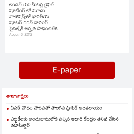
ఆర్చరీలో బాంబేలా దేవి 16
లండన్‌ : 50 మీటర్ల రైఫిల్‌
వరౌండులోకి ప్రవేశించింది.
షూటింగ్‌ లో మూడు
పొజిషిన్స్‌లో భారతీయ
షూటర్‌ గగన్‌ నారంగ్‌
ఫైనల్స్‌కి అర్హత సాధించలేక
పోయాడు. హైదరాబాద్‌కు
August 6, 2012
చెందిన గగన్‌నారంగ్‌ 10
మీటర్ల షూటింగ్‌ లో పతకం
సాధించిన సంగతి మనకు
తెలిసిందే.
తాజావార్తలు
దీపక్ చౌదరి చొరవతో తొలగిన ట్రాఫిక్‌ అంతరాయం
ఎట్టకేలకు అందుబాటులోకి వచ్చిన ఆధార్ కేంద్రం తనిఖీ చేసిన
తహసీల్దార్