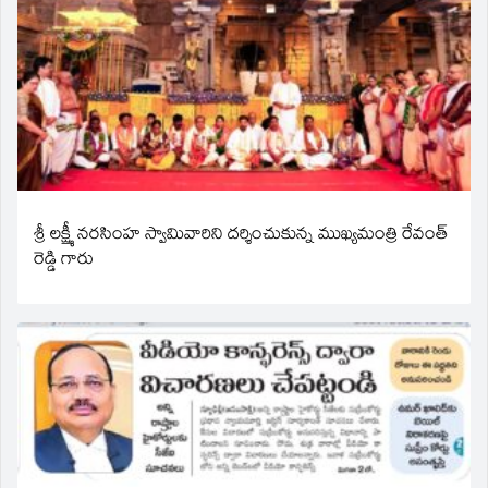
శ్రీ లక్ష్మీ నరసింహ స్వామివారిని దర్శించుకున్న ముఖ్యమంత్రి రేవంత్
రెడ్డి గారు