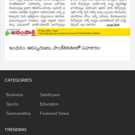
ఇంధనం, ఆవిష్కరణలు, సాంకేతికతలలో సహకారం
CATEGORIES
Business
Sahithyam
Sports
Education
Seemandhra
Featured News
TRENDING