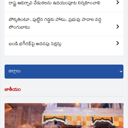
రాష్ట్ర ఆవిర్బావ వేడుకలను ఉదయంపూట నిర్వహించాలి
బొక్కతింటూ.. పుట్టిన గడ్డకు పోటు.. ప్రభువు పాదాల వద్ద
లొంగుబాటు
బండి భగీరథ్‌పై అదనపు సెక్షన్లు
జాతీయం