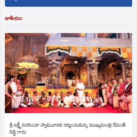
జాతీయం
శ్రీ లక్ష్మీ నరసింహ స్వామివారిని దర్శించుకున్న ముఖ్యమంత్రి రేవంత్
రెడ్డి గారు