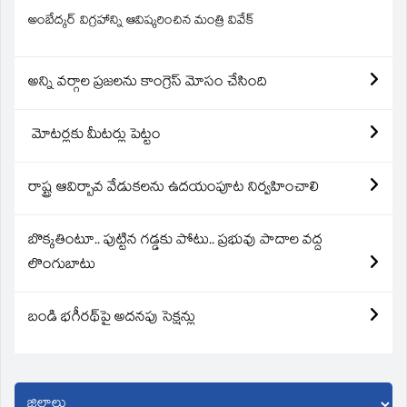
అంబేద్కర్ విగ్రహాన్ని ఆవిష్కరించిన మంత్రి వివేక్
అన్ని వర్గాల ప్రజలను కాంగ్రెస్ మోసం చేసింది
మోటర్లకు మీటర్లు పెట్టం
రాష్ట్ర ఆవిర్బావ వేడుకలను ఉదయంపూట నిర్వహించాలి
బొక్కతింటూ.. పుట్టిన గడ్డకు పోటు.. ప్రభువు పాదాల వద్ద
లొంగుబాటు
బండి భగీరథ్‌పై అదనపు సెక్షన్లు