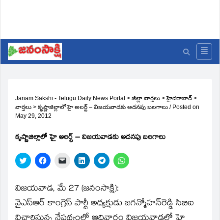
Janam Sakshi - Telugu Daily News Portal
>
జిల్లా వార్తలు
>
హైదరాబాద్
>
వార్తలు
>
కృష్ణాజిల్లాలో హై అలర్ట్‌ – విజయవాడకు అదనపు బలగాలు
/
Posted on
May 29, 2012
కృష్ణాజిల్లాలో హై అలర్ట్‌ – విజయవాడకు అదనపు బలగాలు
Click
Click
Click
Click
Click
Click
to
to
to
to
to
to
share
share
email
share
share
share
on
on
a
on
on
on
Twitter
Facebook
link
LinkedIn
Telegram
WhatsApp
విజయవాడ, మే 27 (జనంసాక్షి):
(Opens
(Opens
to
(Opens
(Opens
(Opens
in
in
a
in
in
in
వైఎస్‌ఆర్‌ కాంగ్రెస్‌ పార్టీ అధ్యక్షుడు జగన్మోహన్‌రెడ్డి సిబిఐ
new
new
friend
new
new
new
window)
window)
(Opens
window)
window)
window)
విచారిస్తున్న నేపథ్యంలో ఆదివారం విజయవాడలో హై
in