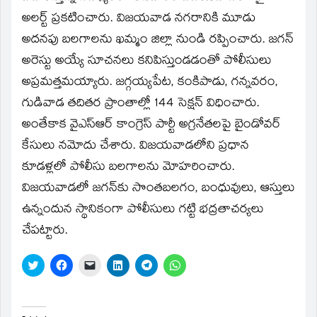
new
window)
అలర్ట్‌ ప్రకటించారు. విజయవాడ నగరానికి మూడు
అదనపు బలగాలను ఖమ్మం జిల్లా నుండి రప్పించారు. జగన్‌
అరెస్టు అయ్యే సూచనలు కనిపిస్తుండడంతో పోలీసులు
అప్రమత్తమయ్యారు. జగ్గయ్యపేట, కంకిపాడు, గన్నవరం,
గుడివాడ తదితర ప్రాంతాల్లో 144 సెక్షన్‌ విధించారు.
అంతేకాక వైఎస్‌ఆర్‌ కాంగ్రెస్‌ పార్టీ అగ్రనేతలపై బైండోవర్‌
కేసులు నమోదు చేశారు. విజయవాడలోని ప్రధాన
కూడళ్లలో పోలీసు బలగాలను మోహరించారు.
విజయవాడలో జగన్‌కు సొంతబలగం, బంధువులు, ఆస్తులు
ఉన్నందున స్థానికంగా పోలీసులు గట్టి భద్రతాచర్యలు
చేపట్టారు.
Click
Click
Click
Click
Click
Click
to
to
to
to
to
to
share
share
email
share
share
share
on
on
a
on
on
on
Twitter
Facebook
link
LinkedIn
Telegram
WhatsApp
(Opens
(Opens
to
(Opens
(Opens
(Opens