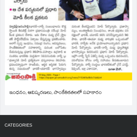
ఇంధనం, ఆవిష్కరణలు, సాంకేతికతలలో సహకారం
CATEGORIES