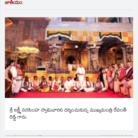
జాతీయం
శ్రీ లక్ష్మీ నరసింహ స్వామివారిని దర్శించుకున్న ముఖ్యమంత్రి రేవంత్
రెడ్డి గారు