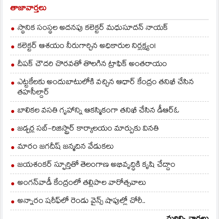
తాజావార్తలు
స్థానిక సంస్థల అదనపు కలెక్టర్ మధుసూదన్ నాయక్
కలెక్టర్ ఆశయం నీరుగార్చిన అధికారుల నిర్లక్ష్యం!
దీపక్ చౌదరి చొరవతో తొలగిన ట్రాఫిక్‌ అంతరాయం
ఎట్టకేలకు అందుబాటులోకి వచ్చిన ఆధార్ కేంద్రం తనిఖీ చేసిన
తహసీల్దార్
బాలికల వసతి గృహాన్ని ఆకస్మికంగా తనిఖీ చేసిన డీఆర్ఓ
జడ్చర్ల సబ్-రిజిస్ట్రార్ కార్యాలయం మార్పుకు వినతి
మారం జగదీష్ జన్మదిన వేడుకలు
జయశంకర్ స్ఫూర్తితో తెలంగాణ అభివృద్ధికి కృషి చేద్దాం
అంగన్‌వాడీ కేంద్రంలో తల్లిపాల వారోత్సవాలు
అన్నారం షరీఫ్‌లో రెండు వైన్స్ షాపుల్లో చోరీ..