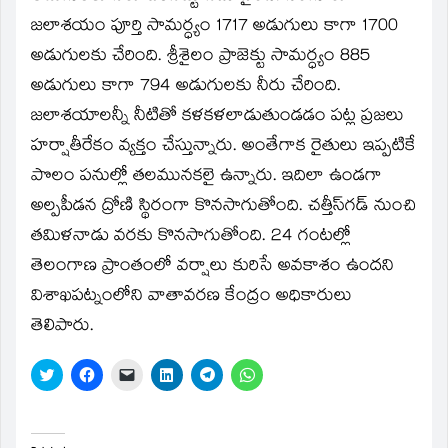
జలాశయం పూర్తి సామర్ధ్యం 1717 అడుగులు కాగా 1700
అడుగులకు చేరింది. శ్రీశైలం ప్రాజెక్టు సామర్ధ్యం 885
అడుగులు కాగా 794 అడుగులకు నీరు చేరింది.
జలాశయాలన్నీ నీటితో కళకళలాడుతుండడం పట్ల ప్రజలు
హర్షాతీరేకం వ్యక్తం చేస్తున్నారు. అంతేగాక రైతులు ఇప్పటికే
పొలం పనుల్లో తలమునకలై ఉన్నారు. ఇదిలా ఉండగా
అల్పపీడన ద్రోణి స్థిరంగా కొనసాగుతోంది. చత్తీస్‌గడ్‌ నుంచి
తమిళనాడు వరకు కొనసాగుతోంది. 24 గంటల్లో
తెలంగాణ ప్రాంతంలో వర్షాలు కురిసే అవకాశం ఉందని
విశాఖపట్నంలోని వాతావరణ కేంద్రం అధికారులు
తెలిపారు.
Click
Click
Click
Click
Click
Click
to
to
to
to
to
to
share
share
email
share
share
share
on
on
a
on
on
on
Twitter
Facebook
link
LinkedIn
Telegram
WhatsApp
(Opens
(Opens
to
(Opens
(Opens
(Opens