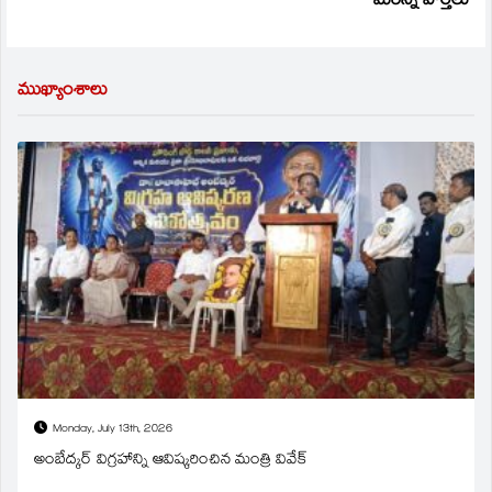
మరిన్ని వార్తలు
ముఖ్యాంశాలు
Monday, July 13th, 2026
అంబేద్కర్ విగ్రహాన్ని ఆవిష్కరించిన మంత్రి వివేక్