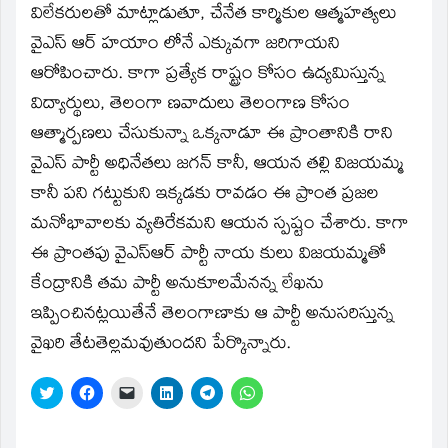
విలేకరులతో మాట్లాడుతూ, చేనేత కార్మికుల ఆత్మహత్యలు
వైఎస్‌ ఆర్‌ హయాం లోనే ఎక్కువగా జరిగాయని
ఆరోపించారు. కాగా ప్రత్యేక రాష్ట్రం కోసం ఉద్యమిస్తున్న
విద్యార్థులు, తెలంగా ణవాదులు తెలంగాణ కోసం
ఆత్మార్పణలు చేసుకున్నా ఒక్కనాడూ ఈ ప్రాంతానికి రాని
వైఎస్‌ పార్టీ అధినేతలు జగన్‌ కానీ, ఆయన తల్లి విజయమ్మ
కానీ పని గట్టుకుని ఇక్కడకు రావడం ఈ ప్రాంత ప్రజల
మనోభావాలకు వ్యతిరేకమని ఆయన స్పష్టం చేశారు. కాగా
ఈ ప్రాంతపు వైఎస్‌ఆర్‌ పార్టీ నాయ కులు విజయమ్మతో
కేంద్రానికి తమ పార్టీ అనుకూలమేనన్న లేఖను
ఇప్పించినట్లయితేనే తెలంగాణాకు ఆ పార్టీ అనుసరిస్తున్న
వైఖరి తేటతెల్లమవుతుందని పేర్కొన్నారు.
Click
Click
Click
Click
Click
Click
to
to
to
to
to
to
share
share
email
share
share
share
on
on
a
on
on
on
Twitter
Facebook
link
LinkedIn
Telegram
WhatsApp