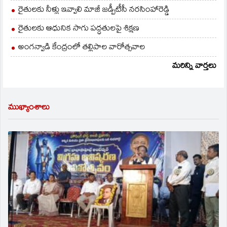
రైతులకు నీళ్లు ఇవ్వాలి మాజీ జడ్పీటీసీ నరసింహారెడ్డి
రైతులకు ఆధునిక సాగు పద్ధతులపై శిక్షణ
అంగన్వాడి కేంద్రంలో తల్లిపాల వారోత్సవాల
మరిన్ని వార్తలు
ముఖ్యాంశాలు