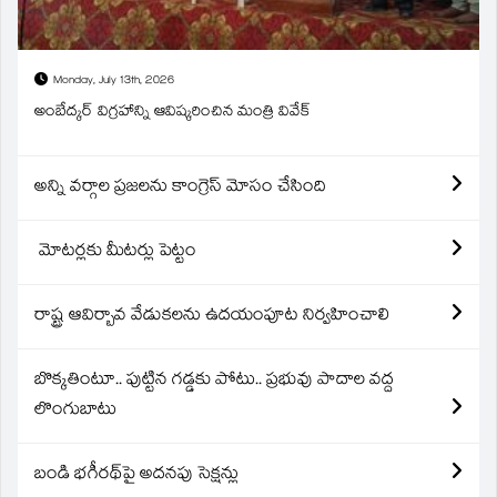
Monday, July 13th, 2026
అంబేద్కర్ విగ్రహాన్ని ఆవిష్కరించిన మంత్రి వివేక్
అన్ని వర్గాల ప్రజలను కాంగ్రెస్ మోసం చేసింది
మోటర్లకు మీటర్లు పెట్టం
రాష్ట్ర ఆవిర్బావ వేడుకలను ఉదయంపూట నిర్వహించాలి
బొక్కతింటూ.. పుట్టిన గడ్డకు పోటు.. ప్రభువు పాదాల వద్ద
లొంగుబాటు
బండి భగీరథ్‌పై అదనపు సెక్షన్లు