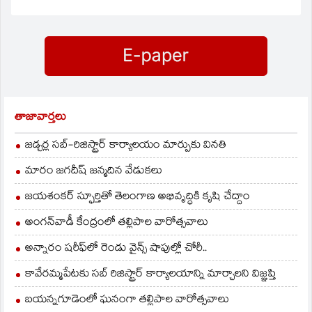
తాజావార్తలు
జడ్చర్ల సబ్-రిజిస్ట్రార్ కార్యాలయం మార్పుకు వినతి
మారం జగదీష్ జన్మదిన వేడుకలు
జయశంకర్ స్ఫూర్తితో తెలంగాణ అభివృద్ధికి కృషి చేద్దాం
అంగన్‌వాడీ కేంద్రంలో తల్లిపాల వారోత్సవాలు
అన్నారం షరీఫ్‌లో రెండు వైన్స్ షాపుల్లో చోరీ..
కావేరమ్మపేటకు సబ్ రిజిస్ట్రార్ కార్యాలయాన్ని మార్చాలని విజ్ఞప్తి
బయన్నగూడెంలో ఘనంగా తల్లిపాల వారోత్సవాలు