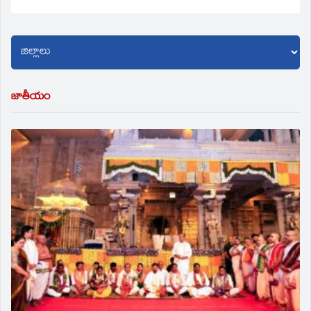
జాతీయం