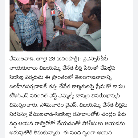
new
window)
వేములవాడ, జూలై 23 (జనంసాక్షి) : వైఎస్సార్‌సీపీ
నాయకురాలు విజయమ్మ చేనేత దీక్ష పేరుతో చేపట్టిన
సిరిసిల్ల పర్యటను ఈ ప్రాంతంలో తెలంగాణవాదాన్ని
బలహీనపర్చడానికే తప్ప చేనేత కార్మికులపై ప్రేమతో కాదని
టీిఆర్‌ఎస్‌ వరంగల్‌ వెస్ట్‌ ఎమ్మెల్యే దాస్యం వినయ్‌భాస్కర్‌
విమర్శించారు. సోమవారం వైఎస్‌. విజయమ్మ చేనేత దీక్షను
నిరసిస్తూ వేములవాడ-సిరిసిల్లా రహదారిలోని చంద్రం పేట
వద్ద ఆయన రాస్తారోకో చేయడంతో పోలీసులు ఆయనను
అదుపులోకి తీసుకున్నారు. ఈ సంద ర్భంగా ఆయన