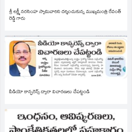
శ్రీ లక్ష్మీ నరసింహ స్వామివారిని దర్శించుకున్న ముఖ్యమంత్రి రేవంత్
రెడ్డి గారు
వీడియో కాన్ఫరెన్స్ ద్వారా విచారణలు చేపట్టండి