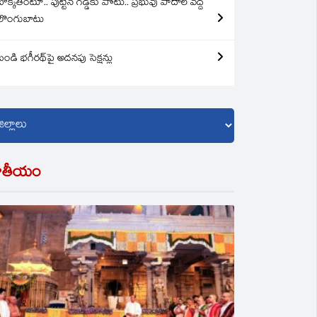
బొక్కతింటూ.. పుట్టిన గడ్డకు పోటు.. ప్రభువు పాదాల వద్ద
లొంగుబాటు
బండి భగీరథ్‌పై అదనపు సెక్షన్లు
ాతీయం