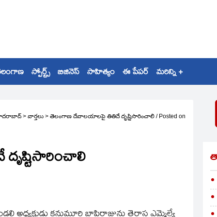
ెలంగాణ
స్పోర్ట్స్
బిజినెస్
సాహిత్యం
ఈ పేపర్
మరిన్ని +
ైదరాబాద్
>
వార్తలు
>
తెలంగాణ దేవాలయాలపై తితిదే దృష్టిసారించాలి
/
Posted on
దృష్టిసారించాలి
త
లి అధ్యక్షుడు కనుమూరి బాపిరాజును తెరాస ఎమ్మెల్యే