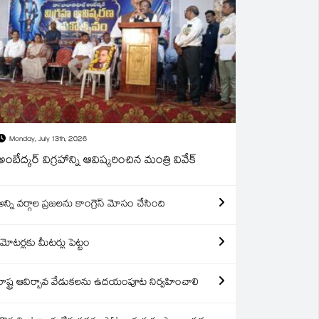
Monday, July 13th, 2026
అంబేద్కర్ విగ్రహాన్ని ఆవిష్కరించిన మంత్రి వివేక్
అన్ని వర్గాల ప్రజలను కాంగ్రెస్ మోసం చేసింది
మోటర్లకు మీటర్లు పెట్టం
రాష్ట్ర ఆవిర్బావ వేడుకలను ఉదయంపూట నిర్వహించాలి