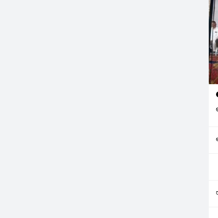
ిన నేపథ్యంలో
నిర్ణయించారు. తిరుమల శ్రీ
పాటు రాష్ట్రంలోని అనేక
వెంకటేశ్వరస్వామి వారి వీఐపీ విరామ
ఒక మోస్తారు నుంచి
దర్శనాన్ని రద్దు చేస్తూ టీటీడీ నిర్ణయం
ు కురువనున్నాయి.…
తీసుకుంది.…