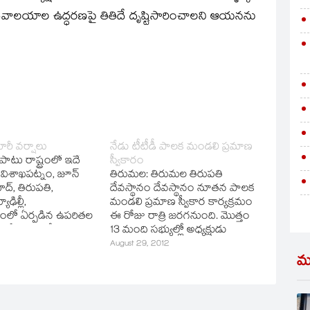
దేవాలయాల ఉద్ధరణపై తితిదే దృష్టిసారించాలని ఆయనను
భారీ వర్షాలు
నేడు టీటీడీ పాలక మండలి ప్రమాణ
టు రాష్ట్రంలో ఇదే
స్వీకారం
ిశాఖపట్నం, జూన్‌
తిరుమల: తిరుమల తిరుపతి
్‌, తిరుపతి,
దేవస్థానం దేవస్థానం నూతన పాలక
ఢిల్లీ,
మండలి ప్రమాణ స్వీకార కార్యక్రమం
ంలో ఏర్పడిన ఉపరితల
ఈ రోజు రాత్రి జరగనుంది. మొత్తం
ంతో రాష్ట్రంలో
13 మంది సభ్యుల్లో అధ్యక్షుడు
 వర్షాలు మరో 48గంటల
బాపిరాజు, ఎనిమిది మంది సభ్యులు
August 29, 2012
నున్నాయి. విదర్భ
తొలుత ప్రమాణ స్వీకారం
మ
ణ, కోస్తా ప్రాంతాల
చేయనున్నారు. మిగితా ఐదుగురు
ిళనాడు వరకు
మరో మంచి ముహూర్తం రోజు
న ఉపరితల ధ్రోణి
ప్రమాణ స్వీకారం చేయాలని