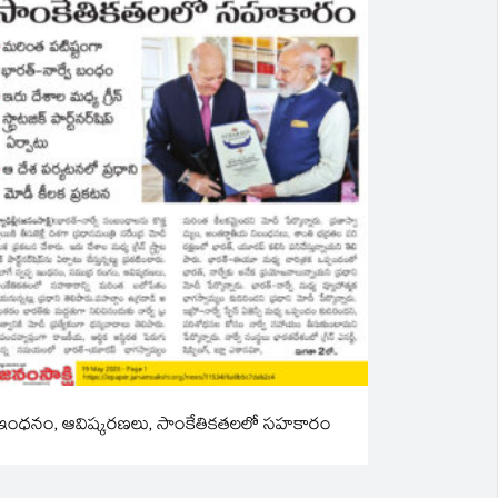
ఇంధనం, ఆవిష్కరణలు, సాంకేతికతలలో సహకారం