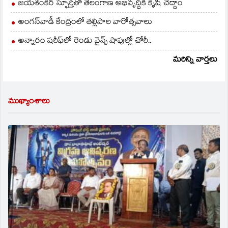
జయశంకర్ స్ఫూర్తితో తెలంగాణ అభివృద్ధికి కృషి చేద్దాం
అంగన్‌వాడీ కేంద్రంలో తల్లిపాల వారోత్సవాలు
అన్నారం షరీఫ్‌లో రెండు వైన్స్ షాపుల్లో చోరీ..
మరిన్ని వార్తలు
ముఖ్యాంశాలు