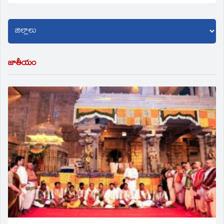
జాతీయం