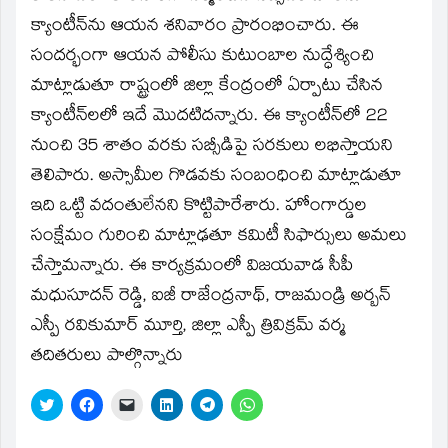
new
window)
క్యాంటీన్‌ను ఆయన శనివారం ప్రారంభించారు. ఈ
సందర్భంగా ఆయన పోలీసు కుటుంబాల నుద్ధేశ్యించి
మాట్లాడుతూ రాష్ట్రంలో జిల్లా కేంద్రంలో ఏర్పాటు చేసిన
క్యాంటీన్‌లలో ఇదే మొదటిదన్నారు. ఈ క్యాంటీన్‌లో 22
నుంచి 35 శాతం వరకు సబ్సీడిపై సరకులు లభిస్తాయని
తెలిపారు. అస్సామీల గొడవకు సంబంధించి మాట్లాడుతూ
ఇది ఒట్టి వదంతులేనని కొట్టిపారేశారు. హోంగార్డుల
సంక్షేమం గురించి మాట్లాఢతూ కమిటీ సిఫార్సులు అమలు
చేస్తామన్నారు. ఈ కార్యక్రమంలో విజయవాడ సీపీ
మధుసూదన్‌ రెడ్డి, ఐజీ రాజేంద్రనాథ్‌, రాజమండ్రి అర్బన్‌
ఎస్పీ రవికుమార్‌ మూర్తి, జిల్లా ఎస్పీ త్రివిక్రమ్‌ వర్మ
తదితరులు పాల్గొన్నారు
Click
Click
Click
Click
Click
Click
to
to
to
to
to
to
share
share
email
share
share
share
on
on
a
on
on
on