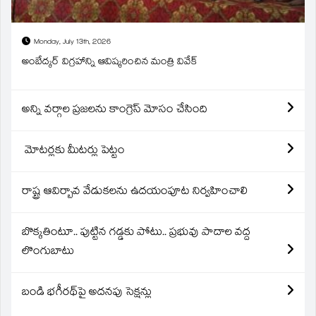
Monday, July 13th, 2026
అంబేద్కర్ విగ్రహాన్ని ఆవిష్కరించిన మంత్రి వివేక్
అన్ని వర్గాల ప్రజలను కాంగ్రెస్ మోసం చేసింది
మోటర్లకు మీటర్లు పెట్టం
రాష్ట్ర ఆవిర్బావ వేడుకలను ఉదయంపూట నిర్వహించాలి
బొక్కతింటూ.. పుట్టిన గడ్డకు పోటు.. ప్రభువు పాదాల వద్ద
లొంగుబాటు
బండి భగీరథ్‌పై అదనపు సెక్షన్లు