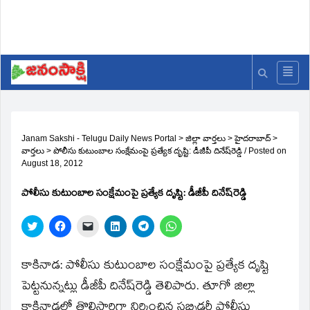
Janam Sakshi - Telugu Daily News Portal
>
జిల్లా వార్తలు
>
హైదరాబాద్
>
వార్తలు
>
పోలీసు కుటుంబాల సంక్షేమంపై ప్రత్యేక దృష్టి: డీజీపీ దినేష్‌రెడ్డి
/
Posted on
August 18, 2012
పోలీసు కుటుంబాల సంక్షేమంపై ప్రత్యేక దృష్టి: డీజీపీ దినేష్‌రెడ్డి
Click
Click
Click
Click
Click
Click
to
to
to
to
to
to
share
share
email
share
share
share
on
on
a
on
on
on
Twitter
Facebook
link
LinkedIn
Telegram
WhatsApp
కాకినాడ: పోలీసు కుటుంబాల సంక్షేమంపై ప్రత్యేక దృష్టి
(Opens
(Opens
to
(Opens
(Opens
(Opens
in
in
a
in
in
in
పెట్టనున్నట్లు డీజీపీ దినేష్‌రెడ్డి తెలిపారు. తూగో జిల్లా
new
new
friend
new
new
new
window)
window)
(Opens
window)
window)
window)
కాకినాడలో తొలిసారిగా నిర్మించిన సబ్సిడరీ పోలీసు
in