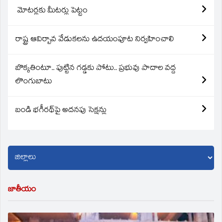
మోటర్లకు మీటర్లు పెట్టం
రాష్ట్ర ఆవిర్బావ వేడుకలను ఉదయంపూట నిర్వహించాలి
బొక్కతింటూ.. పుట్టిన గడ్డకు పోటు.. ప్రభువు పాదాల వద్ద
లొంగుబాటు
బండి భగీరథ్‌పై అదనపు సెక్షన్లు
జాతీయం