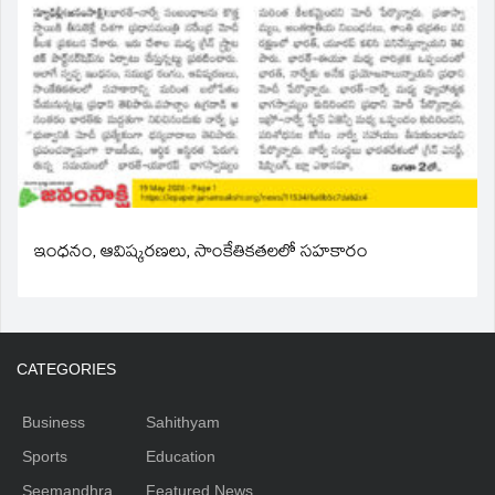
ఇంధనం, ఆవిష్కరణలు, సాంకేతికతలలో సహకారం
CATEGORIES
Business
Sahithyam
Sports
Education
Seemandhra
Featured News