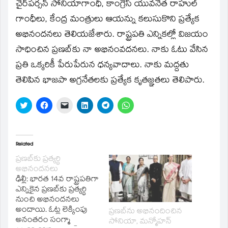
window)
చైర్‌పర్సన్‌ సోనియాగాంధీ, కాంగ్రెస్‌ యువనేత రాహుల్‌
గాంధీలు, కేంద్ర మంత్రులు ఆయన్ను కలుసుకొని ప్రత్యేక
అభినందనలు తెలియజేశారు. రాష్ట్రపతి ఎన్నికల్లో విజయం
సాధించిన ప్రణబ్‌కు నా అభినంవదనలు. నాకు ఓటు వేసిన
ప్రతి ఒక్కరికీ పేరుపేరున ధన్యవాదాలు. నాకు మద్దతు
తెలిపిన భాజపా అగ్రనేతలకు ప్రత్యేక కృతజ్ఞతలు తెలిపారు.
Click
Click
Click
Click
Click
Click
to
to
to
to
to
to
share
share
email
share
share
share
on
on
a
on
on
on
Twitter
Facebook
link
LinkedIn
Telegram
WhatsApp
(Opens
(Opens
to
(Opens
(Opens
(Opens
in
in
a
in
in
in
Related
new
new
friend
new
new
new
window)
window)
(Opens
window)
window)
window)
ప్రణబ్‌కు ప్రత్యర్థి
in
అభినందనలు
new
window)
ఢిల్లీ: భారత 14వ రాష్ట్రపతిగా
ఎన్నికైన ప్రణబ్‌కు ప్రత్యర్థి
నుంచి అభినందనలు
అందాయి. ఓట్ల లెక్కింపు
ప్రణబ్‌ను అభినందించిన
అనంతరం సంగ్మా
సోనియా, మన్మోహన్‌