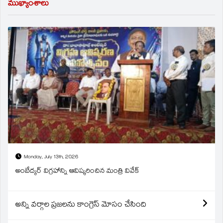
ముఖ్యాంశాలు
Monday, July 13th, 2026
అంబేద్కర్ విగ్రహాన్ని ఆవిష్కరించిన మంత్రి వివేక్
అన్ని వర్గాల ప్రజలను కాంగ్రెస్ మోసం చేసింది