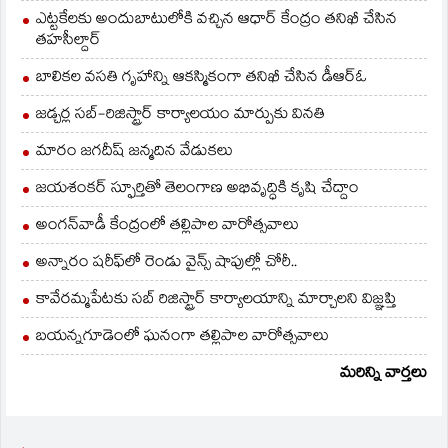
ఎట్టకేలకు అందుబాటులోకి వచ్చిన ఆధార్ కేంద్రం తనిఖీ చేసిన
తహసీల్దార్
బాలికల వసతి గృహాన్ని ఆకస్మికంగా తనిఖీ చేసిన డీఆర్ఓ
జడ్చర్ల సబ్-రిజిస్ట్రార్ కార్యాలయం మార్పుకు వినతి
మారం జగదీష్ జన్మదిన వేడుకలు
జయశంకర్ స్ఫూర్తితో తెలంగాణ అభివృద్ధికి కృషి చేద్దాం
అంగన్‌వాడీ కేంద్రంలో తల్లిపాల వారోత్సవాలు
అన్నారం షరీఫ్‌లో రెండు వైన్స్ షాపుల్లో చోరీ..
కావేరమ్మపేటకు సబ్ రిజిస్ట్రార్ కార్యాలయాన్ని మార్చాలని విజ్ఞప్తి
బయన్నగూడెంలో ఘనంగా తల్లిపాల వారోత్సవాలు
మరిన్ని వార్తలు