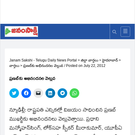
Janam Sakshi - Telugu Daily News Portal
>
జిల్లా వార్తలు
>
హైదరాబాద్
>
వార్తలు
>
ప్రణబ్‌కు అభినందనల వెల్లువ
/
Posted on
July 22, 2012
ప్రణబ్‌కు అభినందనల వెల్లువ
Click
Click
Click
Click
Click
Click
to
to
to
to
to
to
share
share
email
share
share
share
on
on
a
on
on
on
Twitter
Facebook
link
LinkedIn
Telegram
WhatsApp
న్యూఢిల్లీ: రాష్ట్రపతి ఎన్నికల్లో విజయం సాధించిన ప్రణబ్‌
(Opens
(Opens
to
(Opens
(Opens
(Opens
in
in
a
in
in
in
ముఖర్జీకు అభినందనలు వెల్లువెత్తాయి. ప్రధాని
new
new
friend
new
new
new
window)
window)
(Opens
window)
window)
window)
మన్మోహన్‌సింగ్‌, లోక్‌సహ స్పీకర్‌ మీరాకుమార్‌, యూపీఏ
in
new