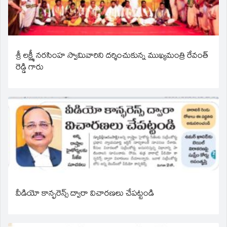
శ్రీ లక్ష్మీ నరసింహ స్వామివారిని దర్శించుకున్న ముఖ్యమంత్రి రేవంత్
రెడ్డి గారు
వీడియో కాన్ఫరెన్స్ ద్వారా విచారణలు చేపట్టండి