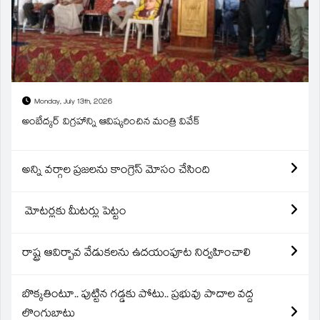
Monday, July 13th, 2026
అంబేద్కర్ విగ్రహాన్ని ఆవిష్కరించిన మంత్రి వివేక్
అన్ని వర్గాల ప్రజలను కాంగ్రెస్ మోసం చేసింది
మోటర్లకు మీటర్లు పెట్టం
రాష్ట్ర ఆవిర్బావ వేడుకలను ఉదయంపూట నిర్వహించాలి
బొక్కతింటూ.. పుట్టిన గడ్డకు పోటు.. ప్రభువు పాదాల వద్ద
లొంగుబాటు