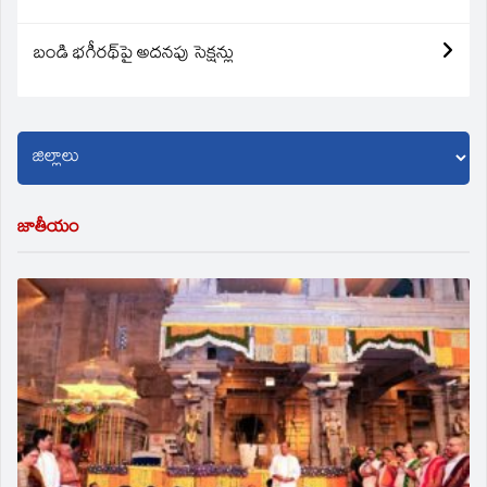
బండి భగీరథ్‌పై అదనపు సెక్షన్లు
జాతీయం