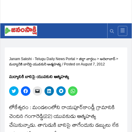
Janam Sakshi - Telugu Daily News Portal
>
జిల్లా వార్తలు
>
ఆదిలాబాద్
>
మద్యానికి బానిసై యువకుని ఆత్మహత్య
/
Posted on
August 7, 2012
మద్యానికి బానిసై యువకుని ఆత్మహత్య
Click
Click
Click
Click
Click
Click
to
to
to
to
to
to
share
share
email
share
share
share
on
on
a
on
on
on
Twitter
Facebook
link
LinkedIn
Telegram
WhatsApp
లోకేశ్వరం : మండలంలోని రాయపూర్‌కాండ్లీ గ్రామానికి
(Opens
(Opens
to
(Opens
(Opens
(Opens
in
in
a
in
in
in
చెందిన గంగారెడ్డి(22) యువకుడు ఆత్మహత్య
new
new
friend
new
new
new
window)
window)
(Opens
window)
window)
window)
చేసుకున్నాడు. తాగుడుకి బానిసై తాగేందుకు డబ్బులు లేక
in
new