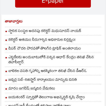
అగ్రనేత ఎల్‌కే అద్వానీ
అలకబూనారు. పనాజీలో
రెండు రోజుల పాటు
నిర్వహించిన బీజేపీ జాతీయ
కార్యవర్గ పదాధికారుల
తాజావార్తలు
సమావేశానికి ఆయన
గైర్హాజరయ్యారు.
స్థానిక సంస్థల అదనపు కలెక్టర్ మధుసూదన్ నాయక్
అనారోగ్యం కారణంగానే
సమావేశాలకు
కలెక్టర్ ఆశయం నీరుగార్చిన అధికారుల నిర్లక్ష్యం!
హాజరుకాకపోతున్నట్లు
అద్వానీ ముందస్తు
దీపక్ చౌదరి చొరవతో తొలగిన ట్రాఫిక్‌ అంతరాయం
సమాచారమిచ్చారని ఆ…
ఎట్టకేలకు అందుబాటులోకి వచ్చిన ఆధార్ కేంద్రం తనిఖీ చేసిన
తహసీల్దార్
బాలికల వసతి గృహాన్ని ఆకస్మికంగా తనిఖీ చేసిన డీఆర్ఓ
జడ్చర్ల సబ్-రిజిస్ట్రార్ కార్యాలయం మార్పుకు వినతి
మారం జగదీష్ జన్మదిన వేడుకలు
జయశంకర్ స్ఫూర్తితో తెలంగాణ అభివృద్ధికి కృషి చేద్దాం