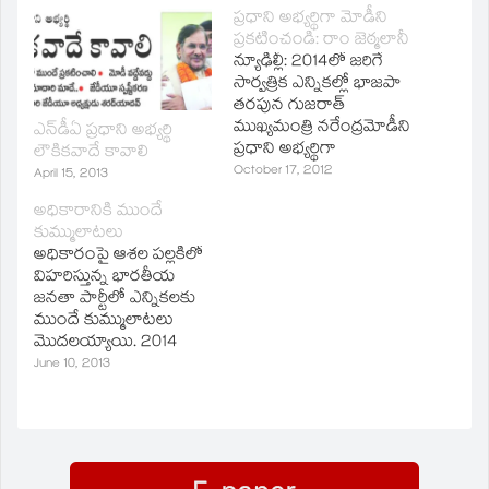
window)
window)
(Opens
window)
window)
window)
ప్రధాని అభ్యర్థిగా మోడీని
in
ప్రకటించండి: రాం జెఠ్మలానీ
new
window)
న్యూఢిల్లీ: 2014లో జరిగే
సార్వత్రిక ఎన్నికల్లో భాజపా
తరపున గుజరాత్‌
ముఖ్యమంత్రి నరేంద్రమోడీని
ఎన్‌డీఏ ప్రధాని అభ్యర్థి
ప్రధాని అభ్యర్థిగా
లౌకికవాదే కావాలి
ప్రకటించాలని ప్రముఖ
October 17, 2012
April 15, 2013
న్యాయవాది, భాజపా ఎంపీ
అధికారానికి ముందే
కోరారు. మోడీకీ మద్దతు
కుమ్ములాటలు
పలుకుతూ ఆయన భాజపా
అధికారంపై ఆశల పల్లకిలో
జాతీయ అధ్యక్షుడు గడ్కరీకి
విహరిస్తున్న భారతీయ
లేఖ రాశారు. కొందరి
జనతా పార్టీలో ఎన్నికలకు
విషప్రచారం వల్లనే మోడీని
ముందే కుమ్ములాటలు
మైనార్టీల వ్యతిరేకిగా
మొదలయ్యాయి. 2014
చిత్రీకరిస్తున్నారని ఆయన
సాధారణ ఎన్నికల ప్రచార
అభిప్రాయపడ్డారు.
June 10, 2013
కమిటీ సారథ్య బాధ్యతలు
గుజరాత్‌ ముఖ్యమంత్రి
నరేంద్రమోడీకి
అప్పగించాలన్న కొందరు
పార్టీ నేతల నిర్ణయంపై