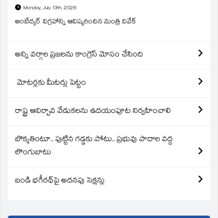
Monday, July 13th, 2026
అంబేద్కర్ విగ్రహాన్ని ఆవిష్కరించిన మంత్రి వివేక్
అన్ని వర్గాల ప్రజలను కాంగ్రెస్ మోసం చేసింది
మోటర్లకు మీటర్లు పెట్టం
రాష్ట్ర ఆవిర్బావ వేడుకలను ఉదయంపూట నిర్వహించాలి
బొక్కతింటూ.. పుట్టిన గడ్డకు పోటు.. ప్రభువు పాదాల వద్ద
లొంగుబాటు
బండి భగీరథ్‌పై అదనపు సెక్షన్లు