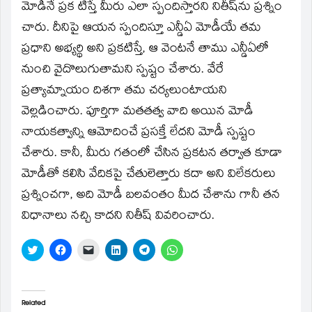
మోడీనే ప్రక టిస్తే మీరు ఎలా స్పందిస్తారని నితీష్‌ను ప్రశ్నిం
చారు. దీనిపై ఆయన స్పందిస్తూ ఎన్డీఏ మోడీయే తమ
ప్రధాని అభ్యర్థి అని ప్రకటిస్తే, ఆ వెంటనే తాము ఎన్డీఏలో
నుంచి వైదొలుగుతామని స్పష్టం చేశారు. వేరే
ప్రత్యామ్నాయం దిశగా తమ చర్యలుంటాయని
వెల్లడించారు. పూర్తిగా మతతత్వ వాది అయిన మోడీ
నాయకత్వాన్ని ఆమోదించే ప్రసక్తే లేదని మోడీ స్పష్టం
చేశారు. కానీ, మీరు గతంలో చేసిన ప్రకటన తర్వాత కూడా
మోడీతో కలిసి వేదికపై చేతులెత్తారు కదా అని విలేకరులు
ప్రశ్నించగా, అది మోడీ బలవంతం మీద చేశాను గానీ తన
విధానాలు నచ్చి కాదని నితీష్‌ వివరించారు.
Click
Click
Click
Click
Click
Click
to
to
to
to
to
to
share
share
email
share
share
share
on
on
a
on
on
on
Twitter
Facebook
link
LinkedIn
Telegram
WhatsApp
(Opens
(Opens
to
(Opens
(Opens
(Opens
in
in
a
in
in
in
Related
new
new
friend
new
new
new