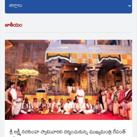
జాతీయం
శ్రీ లక్ష్మీ నరసింహ స్వామివారిని దర్శించుకున్న ముఖ్యమంత్రి రేవంత్