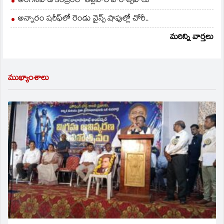
అంగన్‌వాడీ కేంద్రంలో తల్లిపాల వారోత్సవాలు
అన్నారం షరీఫ్‌లో రెండు వైన్స్ షాపుల్లో చోరీ..
మరిన్ని వార్తలు
ముఖ్యాంశాలు