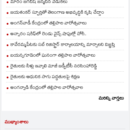
మారం జగదీష్ జన్మదిన వేడుకలు
జయశంకర్ స్ఫూర్తితో తెలంగాణ అభివృద్ధికి కృషి చేద్దాం
అంగన్‌వాడీ కేంద్రంలో తల్లిపాల వారోత్సవాలు
అన్నారం షరీఫ్‌లో రెండు వైన్స్ షాపుల్లో చోరీ..
కావేరమ్మపేటకు సబ్ రిజిస్ట్రార్ కార్యాలయాన్ని మార్చాలని విజ్ఞప్తి
బయన్నగూడెంలో ఘనంగా తల్లిపాల వారోత్సవాలు
రైతులకు నీళ్లు ఇవ్వాలి మాజీ జడ్పీటీసీ నరసింహారెడ్డి
రైతులకు ఆధునిక సాగు పద్ధతులపై శిక్షణ
అంగన్వాడి కేంద్రంలో తల్లిపాల వారోత్సవాల
మరిన్ని వార్తలు
ముఖ్యాంశాలు