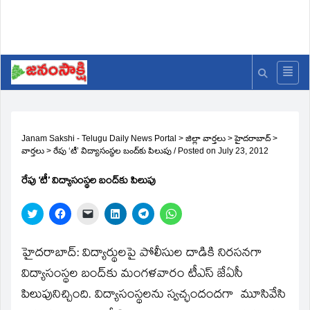
Janam Sakshi - Telugu Daily News Portal
>
జిల్లా వార్తలు
>
హైదరాబాద్
>
వార్తలు
>
రేపు ‘టీ’ విద్యాసంస్థల బంద్‌కు పిలుపు
/
Posted on
July 23, 2012
రేపు ‘టీ’ విద్యాసంస్థల బంద్‌కు పిలుపు
Click
Click
Click
Click
Click
Click
to
to
to
to
to
to
share
share
email
share
share
share
on
on
a
on
on
on
Twitter
Facebook
link
LinkedIn
Telegram
WhatsApp
హైదరాబాద్‌: విద్యార్థులపై పోలీసుల దాడికి నిరసనగా
(Opens
(Opens
to
(Opens
(Opens
(Opens
in
in
a
in
in
in
విద్యాసంస్థల బంద్‌కు మంగళవారం టీఎస్‌ జేఏసీ
new
new
friend
new
new
new
window)
window)
(Opens
window)
window)
window)
పిలుపునిచ్చింది. విద్యాసంస్థలను స్వచ్ఛందందగా మూసివేసి
in
new