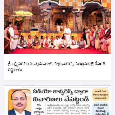
శ్రీ లక్ష్మీ నరసింహ స్వామివారిని దర్శించుకున్న ముఖ్యమంత్రి రేవంత్
రెడ్డి గారు