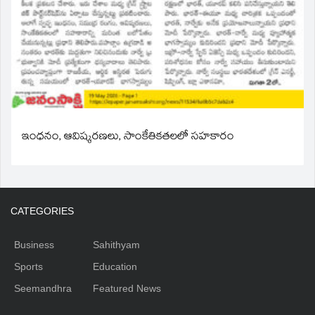
ఇంధనం, ఆవిష్కరణలు, సాంకేతికతలలో సహకారం
CATEGORIES
Business
Sahithyam
Sports
Education
Seemandhra
Featured News