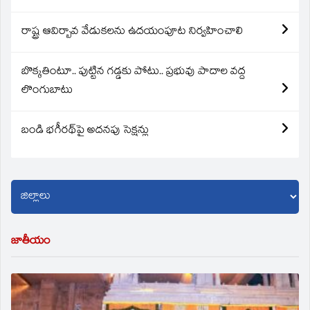
రాష్ట్ర ఆవిర్బావ వేడుకలను ఉదయంపూట నిర్వహించాలి
బొక్కతింటూ.. పుట్టిన గడ్డకు పోటు.. ప్రభువు పాదాల వద్ద
లొంగుబాటు
బండి భగీరథ్‌పై అదనపు సెక్షన్లు
జాతీయం