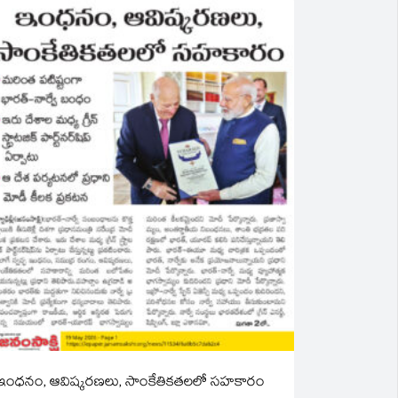
ఇంధనం, ఆవిష్కరణలు, సాంకేతికతలలో సహకారం