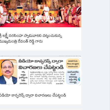
శ్రీ లక్ష్మీ నరసింహ స్వామివారిని దర్శించుకున్న
ముఖ్యమంత్రి రేవంత్ రెడ్డి గారు
వీడియో కాన్ఫరెన్స్ ద్వారా విచారణలు చేపట్టండి