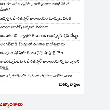
బాలికల వసతి గృహాన్ని ఆకస్మికంగా తనిఖీ చేసిన
డీఆర్ఓ
జడ్చర్ల సబ్-రిజిస్ట్రార్ కార్యాలయం మార్పుకు వినతి
మారం జగదీష్ జన్మదిన వేడుకలు
జయశంకర్ స్ఫూర్తితో తెలంగాణ అభివృద్ధికి కృషి చేద్దాం
అంగన్‌వాడీ కేంద్రంలో తల్లిపాల వారోత్సవాలు
అన్నారం షరీఫ్‌లో రెండు వైన్స్ షాపుల్లో చోరీ..
కావేరమ్మపేటకు సబ్ రిజిస్ట్రార్ కార్యాలయాన్ని మార్చాలని
విజ్ఞప్తి
బయన్నగూడెంలో ఘనంగా తల్లిపాల వారోత్సవాలు
మరిన్ని వార్తలు
ుఖ్యాంశాలు