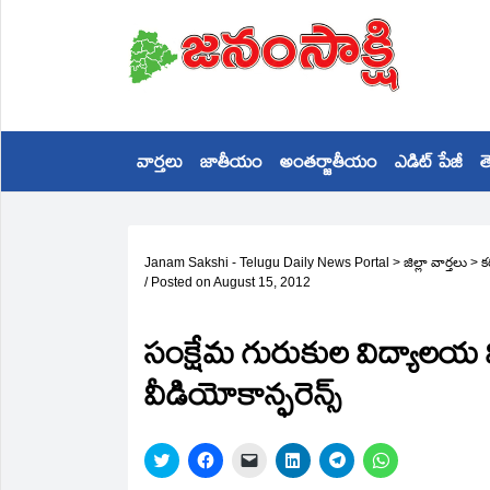
వార్తలు
జాతీయం
అంతర్జాతీయం
ఎడిట్ పేజీ
త
Janam Sakshi - Telugu Daily News Portal
>
జిల్లా వార్తలు
>
క
/
Posted on
August 15, 2012
సంక్షేమ గురుకుల విద్యాలయ విద్
వీడియోకాన్ఫరెన్స్‌
Click
Click
Click
Click
Click
Click
to
to
to
to
to
to
share
share
email
share
share
share