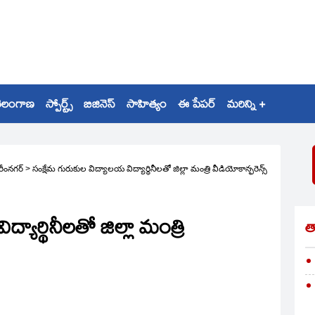
ెలంగాణ
స్పోర్ట్స్
బిజినెస్
సాహిత్యం
ఈ పేపర్
మరిన్ని +
రీంనగర్
>
సంక్షేమ గురుకుల విద్యాలయ విద్యార్థినీలతో జిల్లా మంత్రి వీడియోకాన్ఫరెన్స్‌
యార్థినీలతో జిల్లా మంత్రి
త