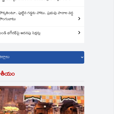
బొక్కతింటూ.. పుట్టిన గడ్డకు పోటు.. ప్రభువు పాదాల వద్ద
లొంగుబాటు
బండి భగీరథ్‌పై అదనపు సెక్షన్లు
ాతీయం