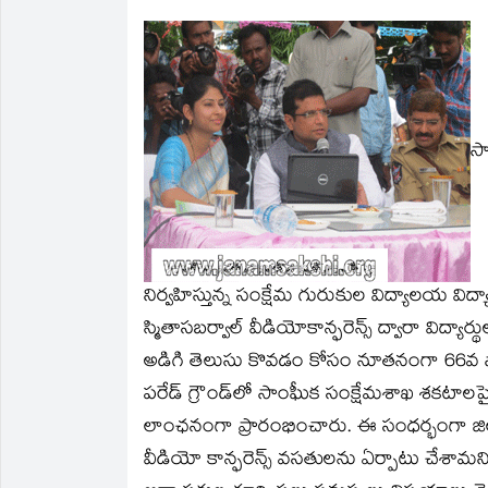
on
on
a
on
on
on
Twitter
Facebook
link
LinkedIn
Telegram
WhatsApp
(Opens
(Opens
to
(Opens
(Opens
(Opens
in
in
a
in
in
in
new
new
friend
new
new
new
window)
window)
(Opens
window)
window)
window)
in
new
window)
సా
నిర్వహిస్తున్న సంక్షేమ గురుకుల విద్యాలయ విద్యార్థ
స్మితాసబర్వాల్‌ వీడియోకాన్ఫరెన్స్‌ ద్వారా విద్య
అడిగి తెలుసు కొవడం కోసం నూతనంగా 66వ స్వా
పరేడ్‌ గ్రౌండ్‌లో సాంఘీక సంక్షేమశాఖ శకటాలపై ఉ
లాంఛనంగా ప్రారంభించారు. ఈ సంధర్భంగా జిల్లా
వీడియో కాన్ఫరెన్స్‌ వసతులను ఏర్పాటు చేశామని 