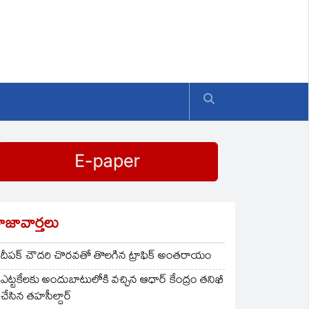
ాజావార్తలు
దీపక్ చౌదరి చొరవతో తొలగిన ట్రాఫిక్‌ అంతరాయం
ఎట్టకేలకు అందుబాటులోకి వచ్చిన ఆధార్ కేంద్రం తనిఖీ
చేసిన తహసీల్దార్