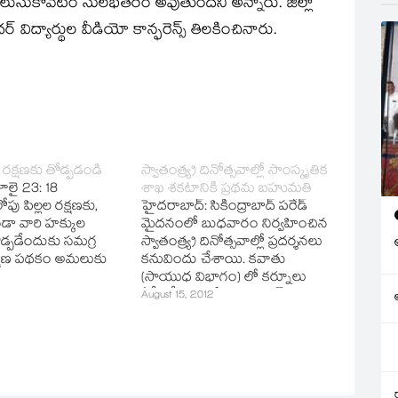
ెలుసుకొవటం సులభతరం అవుతుందని అన్నారు. జిల్లా
ందర్‌ విద్యార్థుల వీడియో కాన్ఫరెన్స్‌ తిలకించినారు.
రక్షణకు తోడ్పడండి
స్వాతంత్య్ర దినోత్సవాల్లో సాంస్కృతిక
ూలై 23: 18
శాఖ శకటానికి ప్రథమ బహుమతి
ు పిల్లల రక్షణకు,
హైదరాబాద్‌: సికింద్రాబాద్‌ పరేడ్‌
డా వారి హక్కుల
మైదనంలో బుధవారం నిర్వహించిన
ోడ్పడేందుకు సమగ్ర
స్వాతంత్య్ర దినోత్సవాల్లో ప్రదర్శనలు
క్షణ పథకం అమలుకు
కనువిందు చేశాయి. కవాతు
ికారులు కృషి
(సాయుధ విభాగం) లో కర్నూలు
 కలెక్టర్‌
ఏపీఎస్పీ రెండో బెటాలియన్‌ ప్రథమ
August 15, 2012
ల్‌ ఆదేశించారు.
బహుమతిని పొందింది. కవాతు
క్టరేట్‌లో సమగ్ర
ప్రదర్శనలో సాఘిక సంక్షేమ గురుకుల
షణ పథకంపై వివిధ
విద్యాలయ సంస్థ ప్రదర్శనలో సాంఘిక
తో జిల్లా కలెక్టర్‌
సంక్షేమ గురుకుల విద్యాలయ సంస్థ
మావేశం జరిగింది.
విద్యార్థులకు ప్రత్యేకబహుమతి