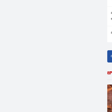
వ సహకారంతో స్త్రీ శిశు
లభించడం విశేషం. కవాతులో
, ఇతర శాఖల కింద
బహుమతి రావడం గురుకుల
ణకు అమలు…
విద్యాలయాల చరిత్రలో ఇదే ప్రథమం.
2008, 2009, 2010,…
జ