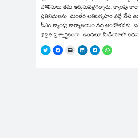
in
in
a
in
in
in
పోలీసులు తమ అక్కసువెళ్లగక్కారు. క్యాంపు క
new
new
friend
new
new
new
window)
window)
(Opens
window)
window)
window)
in
ప్రతినిధులను మంజీర అతిధిగృహం వద్దే వేచి ఉం
new
window)
సీఎం క్యాంపు కార్యాలయం వద్ద ఆందోళనకు దిగి 
భద్రత ప్రశ్నార్థకంగా ఉందటూ మీడియాలో కథన
Click
Click
Click
Click
Click
Click
to
to
to
to
to
to
share
share
email
share
share
share
on
on
a
on
on
on
Twitter
Facebook
link
LinkedIn
Telegram
WhatsApp
(Opens
(Opens
to
(Opens
(Opens
(Opens
in
in
a
in
in
in
new
new
friend
new
new
new
window)
window)
(Opens
window)
window)
window)
in
new
window)