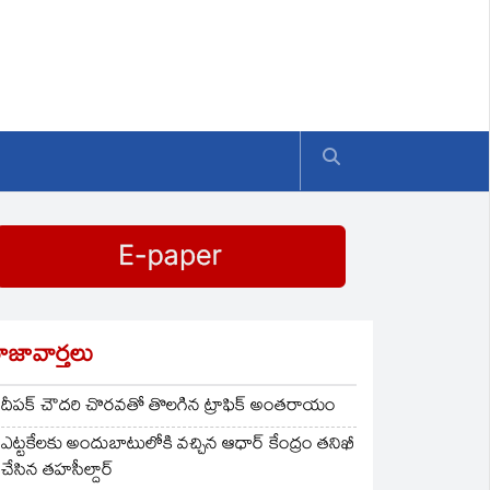
ాజావార్తలు
దీపక్ చౌదరి చొరవతో తొలగిన ట్రాఫిక్‌ అంతరాయం
ఎట్టకేలకు అందుబాటులోకి వచ్చిన ఆధార్ కేంద్రం తనిఖీ
చేసిన తహసీల్దార్