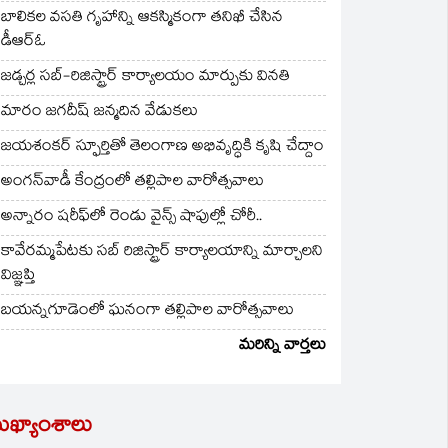
బాలికల వసతి గృహాన్ని ఆకస్మికంగా తనిఖీ చేసిన
డీఆర్ఓ
జడ్చర్ల సబ్-రిజిస్ట్రార్ కార్యాలయం మార్పుకు వినతి
మారం జగదీష్ జన్మదిన వేడుకలు
జయశంకర్ స్ఫూర్తితో తెలంగాణ అభివృద్ధికి కృషి చేద్దాం
అంగన్‌వాడీ కేంద్రంలో తల్లిపాల వారోత్సవాలు
అన్నారం షరీఫ్‌లో రెండు వైన్స్ షాపుల్లో చోరీ..
కావేరమ్మపేటకు సబ్ రిజిస్ట్రార్ కార్యాలయాన్ని మార్చాలని
విజ్ఞప్తి
బయన్నగూడెంలో ఘనంగా తల్లిపాల వారోత్సవాలు
మరిన్ని వార్తలు
ుఖ్యాంశాలు