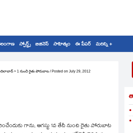
ెలంగాణ
స్పోర్ట్స్
బిజినెస్
సాహిత్యం
ఈ పేపర్
మరిన్ని +
దిలాబాద్
>
1 నుంచి రైతు పోరుబాట
/
Posted on
July 29, 2012
త
రించేందుకు గాను, ఆగస్టు 1వ తేదీ నుంచి రైతు పోరుబాట