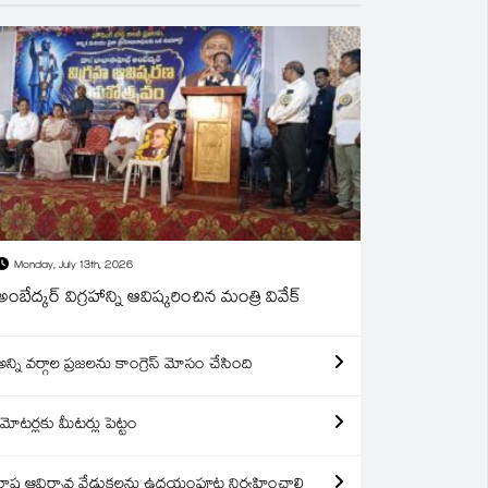
Monday, July 13th, 2026
అంబేద్కర్ విగ్రహాన్ని ఆవిష్కరించిన మంత్రి వివేక్
అన్ని వర్గాల ప్రజలను కాంగ్రెస్ మోసం చేసింది
మోటర్లకు మీటర్లు పెట్టం
రాష్ట్ర ఆవిర్బావ వేడుకలను ఉదయంపూట నిర్వహించాలి