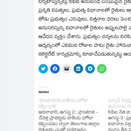
నిర్వహిస్తున్నట్లు సిపిఐ అనుబంధ సంఘమైన రైతు సం
new
new
friend
new
new
new
window)
window)
(Opens
window)
window)
window)
in
ప్రకృతి విపత్తులు, ప్రభుత్వ విధానాలతో రైతులు ఆ
new
window)
తోడు ప్రభుత్వం ఎరువులు, విత్తనాల ధరలు పెం
అనుసరిస్తున్న విధానాలతో రైతులు అప్పులపాలై
ఆవేదన వ్యక్తం చేశారు. ప్రభుత్వం చర్యలను నిర
ఆధ్వర్యంలో ఎనిమిది రోజుల పాటు రైతు పోరుబ
కలెక్టరేట్‌ కార్యక్రమాన్ని కూడాచేపడుతున్నట్టు
Click
Click
Click
Click
Click
Click
to
to
to
to
to
to
share
share
email
share
share
share
on
on
a
on
on
on
Twitter
Facebook
link
LinkedIn
Telegram
WhatsApp
(Opens
(Opens
to
(Opens
(Opens
(Opens
in
in
a
in
in
in
Related
new
new
friend
new
new
new
window)
window)
(Opens
window)
window)
window)
‘ప్రాణహిత’కు జాతీయ హోదా
సర్కార్‌ నిర్ల
in
కల్పించాలి
వ్యవసాయ 
new
window)
ఆదిలాబాద్‌, ఆగస్టు 2 : ప్రాణహిత -
సీపీఐ నేత జి.
చేవెళ్ల ప్రాజెక్టుకు జాతీయ హోదా
ఆగస్టు 3 : ప్
కల్పించడం ద్వారా తెలంగాణ జిల్లాల
విధానాల వల్ల
రైతులకు ఎంతో ప్రయోజనం
రంగం తీవ్ర స