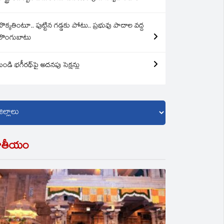
బొక్కతింటూ.. పుట్టిన గడ్డకు పోటు.. ప్రభువు పాదాల వద్ద
లొంగుబాటు
బండి భగీరథ్‌పై అదనపు సెక్షన్లు
ాతీయం