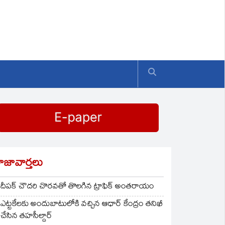
ాజావార్తలు
దీపక్ చౌదరి చొరవతో తొలగిన ట్రాఫిక్‌ అంతరాయం
ఎట్టకేలకు అందుబాటులోకి వచ్చిన ఆధార్ కేంద్రం తనిఖీ
చేసిన తహసీల్దార్