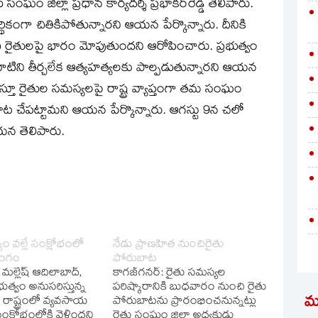
ఘం జిల్లా ప్రధాన కార్యదర్శి ప్రభాకర్‌రెడ్డి తెలిపారు.
ర్థికంగా చితికిపోతున్నారని ఆయన పేర్కొన్నారు. దీనికి
చి రైతులపై భారం మోపుతుందని ఆరోపించారు. ప్రభుత్వం
 వాటిని తీర్చలేక ఆత్యహత్యలకు పాల్పడుతున్నారని ఆయన
సిస్తూ రైతుల సమస్యలపై రాష్ట్ర వ్యాప్తంగా తమ సంఘం
ాట చేపట్టామని ఆయన పేర్కొన్నారు. ఆగస్టు 9న చలో
 ఆయన తెలిపారు.
క్ష్యం వల్లే సంక్షోభంలో
నేడు ప్రాణహిత నుంచిరైతు
రంగం
పోరుబాట
 మల్లేష్‌ ఆదిలాబాద్‌,
కాగజ్‌గనర్‌: రైతు సమస్యల
రభుత్వం అనుసరిస్తున్న
పరిష్కారానికి బుధవారం నుంచి రైతు
మ
 రాష్ట్రంలో వ్యవసాయ
పోరుబాటను ప్రారంభించనున్నట్లు
ంక్షోభంలోకి వెళ్లిందని
రైతు సంఘం జిల్లా అధ్యక్షుడు