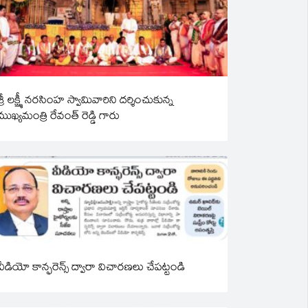
శ్రీ లక్ష్మీ నరసింహ స్వామివారిని దర్శించుకున్న
ముఖ్యమంత్రి రేవంత్ రెడ్డి గారు
వీడియో కాన్ఫరెన్స్ ద్వారా విచారణలు చేపట్టండి