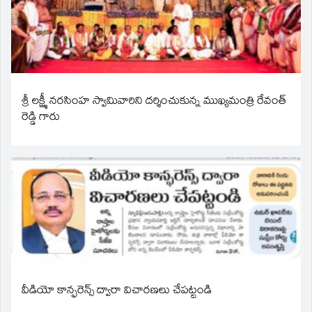
శ్రీ లక్ష్మీ నరసింహ స్వామివారిని దర్శించుకున్న ముఖ్యమంత్రి రేవంత్
రెడ్డి గారు
వీడియో కాన్ఫరెన్స్ ద్వారా విచారణలు చేపట్టండి