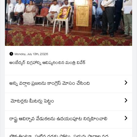
Monday, July 13th, 2026
అంబేద్కర్ విగ్రహాన్ని ఆవిష్కరించిన మంత్రి వివేక్
అన్ని వర్గాల ప్రజలను కాంగ్రెస్ మోసం చేసింది
మోటర్లకు మీటర్లు పెట్టం
రాష్ట్ర ఆవిర్బావ వేడుకలను ఉదయంపూట నిర్వహించాలి