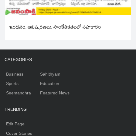
ఇంధనం, ఆవిష్కరణలు, సాంకేతికతలలో సహకారం
CATEGORIES
Business
Sahithyam
Sports
Education
Seemandhra
Featured News
TRENDING
Edit Page
Cover Stories