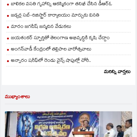
బాలికల వసతి గృహాన్ని ఆకస్మికంగా తనిఖీ చేసిన డీఆర్ఓ
జడ్చర్ల సబ్-రిజిస్ట్రార్ కార్యాలయం మార్పుకు వినతి
మారం జగదీష్ జన్మదిన వేడుకలు
జయశంకర్ స్ఫూర్తితో తెలంగాణ అభివృద్ధికి కృషి చేద్దాం
అంగన్‌వాడీ కేంద్రంలో తల్లిపాల వారోత్సవాలు
అన్నారం షరీఫ్‌లో రెండు వైన్స్ షాపుల్లో చోరీ..
మరిన్ని వార్తలు
ముఖ్యాంశాలు