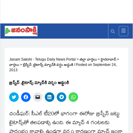
Janam Sakshi - Telugu Daily News Portal
>
జిల్లా వార్తలు
>
హైదరాబాద్
>
వార్తలు
>
బ్రిస్బేన్‌ ,టైటాన్స్‌ మ్యాచ్‌కి వర్షం అడ్డంకి
/
Posted on
September 24,
2013
బ్రిస్బేన్‌ ,టైటాన్స్‌ మ్యాచ్‌కి వర్షం అడ్డంకి
Click
Click
Click
Click
Click
Click
to
to
to
to
to
to
share
share
email
share
share
share
on
on
a
on
on
on
Twitter
Facebook
link
LinkedIn
Telegram
WhatsApp
చండీఘర్‌: సీఎల్‌ టీ20లో భాగంగా ఈరోజు బ్రిస్బేన్‌ జట్టు
(Opens
(Opens
to
(Opens
(Opens
(Opens
in
in
a
in
in
in
టైటాన్స్‌తో తలపడాల్సి ఉంది. ఈ మ్యాచ్‌ 4 గంటలకు
new
new
friend
new
new
new
window)
window)
(Opens
window)
window)
window)
ప్రారంభం కావాల్సి ఉండగా వర్షం కారణంగా మ్యాచ్‌ ఇంకా
in