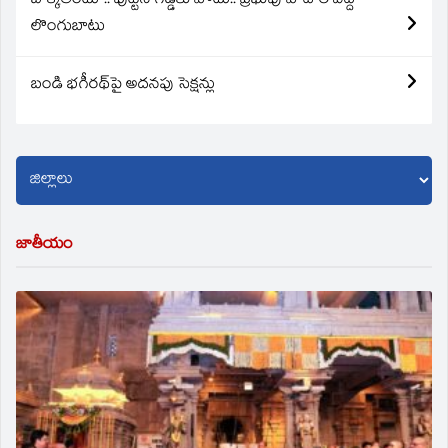
బొక్కతింటూ.. పుట్టిన గడ్డకు పోటు.. ప్రభువు పాదాల వద్ద
లొంగుబాటు
బండి భగీరథ్‌పై అదనపు సెక్షన్లు
జాతీయం