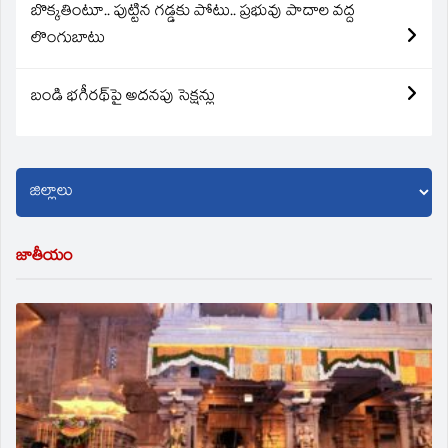
బొక్కతింటూ.. పుట్టిన గడ్డకు పోటు.. ప్రభువు పాదాల వద్ద
లొంగుబాటు
బండి భగీరథ్‌పై అదనపు సెక్షన్లు
జాతీయం