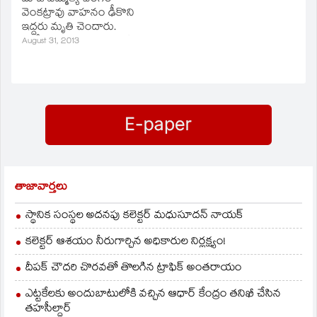
ద్విచక్రవాహనంపై
వెంకట్రావు వాహనం ఢీకొని
వెళుతున్నారు. వెనక నుంచి
ఇద్దరు మృతి చెందారు.
గుర్తుతెలియని వాహనం
పోలీసులు ఘటనాస్థలానికి
August 31, 2013
ఢీకొనడంతో అక్కడికక్కడే
చేరుకుని కేసు నమోదు చేసి
మృతిచెందారు. మృతుల
విచారణ చేపట్టారు.
వివరాల తెలియాల్సిఉంది.
తాజావార్తలు
స్థానిక సంస్థల అదనపు కలెక్టర్ మధుసూదన్ నాయక్
కలెక్టర్ ఆశయం నీరుగార్చిన అధికారుల నిర్లక్ష్యం!
దీపక్ చౌదరి చొరవతో తొలగిన ట్రాఫిక్‌ అంతరాయం
ఎట్టకేలకు అందుబాటులోకి వచ్చిన ఆధార్ కేంద్రం తనిఖీ చేసిన
తహసీల్దార్