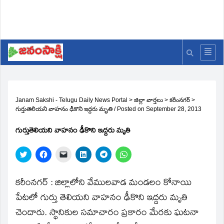
Janam Sakshi - Telugu Daily News Portal
>
జిల్లా వార్తలు
>
కరీంనగర్
>
గుర్తుతెలియని వాహనం ఢీకొని ఇద్దరు మృతి
/
Posted on
September 28, 2013
గుర్తుతెలియని వాహనం ఢీకొని ఇద్దరు మృతి
Click
Click
Click
Click
Click
Click
to
to
to
to
to
to
share
share
email
share
share
share
on
on
a
on
on
on
Twitter
Facebook
link
LinkedIn
Telegram
WhatsApp
కరీంనగర్‌ : జిల్లాలోని వేములవాడ మండలం కోనాయి
(Opens
(Opens
to
(Opens
(Opens
(Opens
in
in
a
in
in
in
పేటలో గుర్తు తెలియని వాహనం ఢీకొని ఇద్దరు మృతి
new
new
friend
new
new
new
window)
window)
(Opens
window)
window)
window)
చెందారు. స్థానికుల సమాచారం ప్రకారం మేరకు ఘటనా
in
new