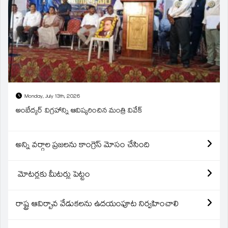
Monday, July 13th, 2026
అంబేద్కర్ విగ్రహాన్ని ఆవిష్కరించిన మంత్రి వివేక్
అన్ని వర్గాల ప్రజలను కాంగ్రెస్ మోసం చేసింది
మోటర్లకు మీటర్లు పెట్టం
రాష్ట్ర ఆవిర్బావ వేడుకలను ఉదయంపూట నిర్వహించాలి