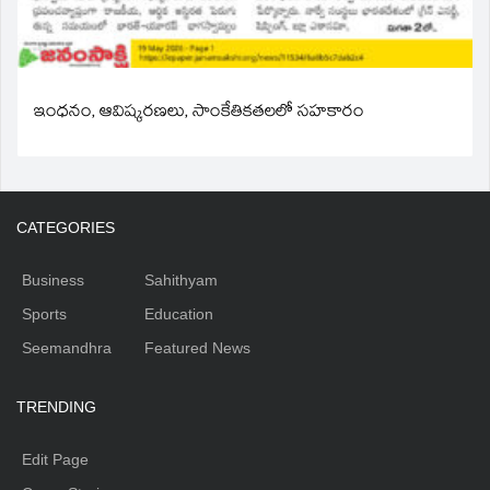
ఇంధనం, ఆవిష్కరణలు, సాంకేతికతలలో సహకారం
CATEGORIES
Business
Sahithyam
Sports
Education
Seemandhra
Featured News
TRENDING
Edit Page