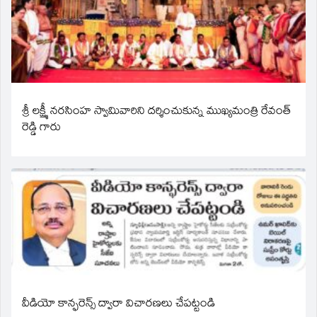
శ్రీ లక్ష్మీ నరసింహ స్వామివారిని దర్శించుకున్న ముఖ్యమంత్రి రేవంత్
రెడ్డి గారు
వీడియో కాన్ఫరెన్స్ ద్వారా విచారణలు చేపట్టండి