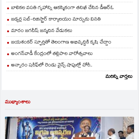
బాలికల వసతి గృహాన్ని ఆకస్మికంగా తనిఖీ చేసిన డీఆర్ఓ
జడ్చర్ల సబ్-రిజిస్ట్రార్ కార్యాలయం మార్పుకు వినతి
మారం జగదీష్ జన్మదిన వేడుకలు
జయశంకర్ స్ఫూర్తితో తెలంగాణ అభివృద్ధికి కృషి చేద్దాం
అంగన్‌వాడీ కేంద్రంలో తల్లిపాల వారోత్సవాలు
అన్నారం షరీఫ్‌లో రెండు వైన్స్ షాపుల్లో చోరీ..
మరిన్ని వార్తలు
ముఖ్యాంశాలు