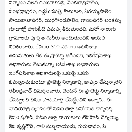
నిర్మాణం వలన గంజివారిపల్లి, వెంకటాద్రిపాలెం,
వీరభద్రాపురం, గడ్డమీదపల్లి, కొలుకుల, వీరయ్యపాలెం,
సాయిబాబానగర్‌, యర్రగొండపాలెం, గాంధీనగర్‌ అంకమ్మ
గూడాల్లో సాగునీటి సమస్య తీరుతుందని, మరో నాలుగు
గ్రామాలకు పూర్తి తాగునీరు అందుతుందని ఆయన
వివరించారు. కేవలం 300 ఎకరాల అటవీశాఖ
అనుమతులు లేక ఈ ప్రాజెక్టు ఆగిందని, ఇరిగేషన్‌శాఖ
అధికారులు చెబుతున్నా అటవీశాఖ అధికారులు
ఇరిగేషన్‌శాఖ అధికారులపై ఒకరిపై ఒకరు
విమర్శించుకుంటూ ప్రాజెక్టు నిర్మాణాన్ని జాప్యం చేస్తున్నారని
రవీంద్రనాధ్‌ విమర్శించారు. వెంటనే ఈ ప్రాజెక్టు నిర్మాణాన్ని
చేపట్టాలని సిపిఐ పాదయాత్ర చేపట్టిందని అన్నారు. ఈ
పాదయాత్ర బృందంలో సిపిఐ జిల్లా సహాయక కార్యదర్శి
కెవివి ప్రసాద్‌, సిపిఐ జిల్లా నాయకులు టిసిహెచ్‌ చెన్నయ్య,
కెవి కృష్ణగౌడ్‌, గాలి సుబ్బరాయుడు, గురునాధం, పి