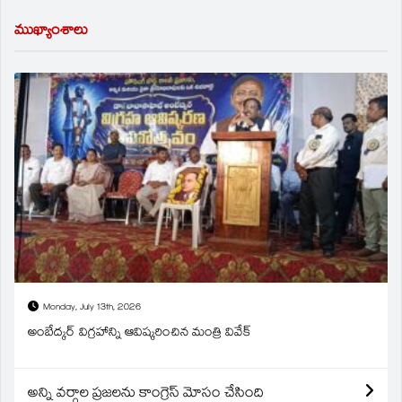
ముఖ్యాంశాలు
Monday, July 13th, 2026
అంబేద్కర్ విగ్రహాన్ని ఆవిష్కరించిన మంత్రి వివేక్
అన్ని వర్గాల ప్రజలను కాంగ్రెస్ మోసం చేసింది