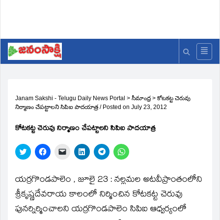
Janam Sakshi - Telugu Daily News Portal
>
సీమాంధ్ర
>
కోటకట్ట చెరువు
నిర్మాణం చేపట్టాలని సిపిఐ పాదయాత్ర
/
Posted on
July 23, 2012
కోటకట్ట చెరువు నిర్మాణం చేపట్టాలని సిపిఐ పాదయాత్ర
Click
Click
Click
Click
Click
Click
to
to
to
to
to
to
share
share
email
share
share
share
on
on
a
on
on
on
Twitter
Facebook
link
LinkedIn
Telegram
WhatsApp
యర్రగొండపాలెం , జూలై 23 : నల్లమల అటవీప్రాంతంలోని
(Opens
(Opens
to
(Opens
(Opens
(Opens
in
in
a
in
in
in
శ్రీకృష్ణదేవరాయ కాలంలో నిర్మించిన కోటకట్ట చెరువు
new
new
friend
new
new
new
window)
window)
(Opens
window)
window)
window)
పునర్నిర్మించాలని యర్రగొండపాలెం సిపిఐ ఆధ్వర్యంలో
in
new