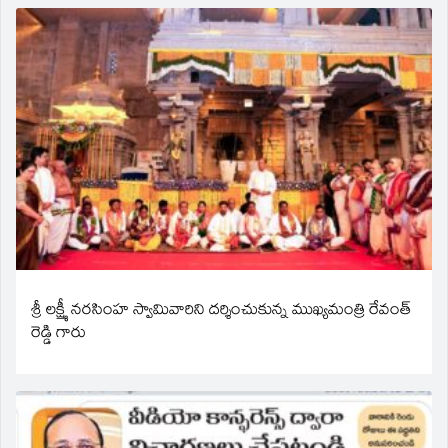
శ్రీ లక్ష్మీ నరసింహ స్వామివారిని దర్శించుకున్న ముఖ్యమంత్రి రేవంత్
రెడ్డి గారు