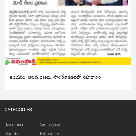
ఇంధనం, ఆవిష్కరణలు, సాంకేతికతలలో సహకారం
CATEGORIES
Business
Sahithyam
Sports
Education