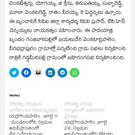
వెంకటేశ్వర్లు, యోగయ్య, జి శ్రీను, తిరుపతయ్య, సుబ్బారెడ్డి,
మూలా వెంకటరెడ్డి, రాతం వీరయ్య, కె పెద్దన్నలు ఉన్నారు.
ఈ బృందానికి సిపిఐ జిల్లా కార్యదర్శి కెవివి ప్రసాద్‌, టిసిహెచ్‌
చెన్నయ్యలు నాయకత్వం వహించారు. ఈ పాదయాత్ర
బృందం గంజివారిపల్లిలో బయలుదేరి వెంకటాద్రిపాలెం,
వీరభద్రాపురం గ్రామాల్లో పర్యటించి గ్రామ సభలు నిర్వహించి
రాత్రికి గడ్డమీదిపల్లి గ్రామంలో బహిరంగసభ నిర్వహించింది.
Click
Click
Click
Click
Click
Click
to
to
to
to
to
to
share
share
email
share
share
share
on
on
a
on
on
on
Twitter
Facebook
link
LinkedIn
Telegram
WhatsApp
(Opens
(Opens
to
(Opens
(Opens
(Opens
in
in
a
in
in
in
Related
new
new
friend
new
new
new
window)
window)
(Opens
window)
window)
window)
కోటకట్ల చెరువును
కోటకట్ట చెరువు
in
పరిశీలించిన సిపిఐ బృందం
నిర్మాణంలో అధికారుల
new
window)
యర్రగొండపాలెం , జూలై 11
వైఫల్యం
: మండలంలోని నల్లమల
యర్రగొండపాలెం ,జూలై
అటవీప్రాంతంలో
24,: నల్లమల
శ్రీకృష్ణదేవరాయుల
అటవీప్రాంతంలోని కోటకట్ట