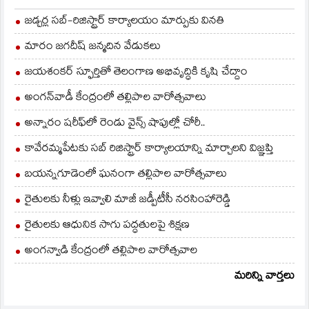
ప్రతిపాదనలు
తయారుచేశారు. పూర్తిగా
జడ్చర్ల సబ్-రిజిస్ట్రార్ కార్యాలయం మార్పుకు వినతి
ఇనుముతో కూడిన దీని
ఏర్పాటుకు సుమారు
మారం జగదీష్ జన్మదిన వేడుకలు
రూ.కోటి వరకు వ్యయం
చేయనున్నట్లు తెలిసింది.
జయశంకర్ స్ఫూర్తితో తెలంగాణ అభివృద్ధికి కృషి చేద్దాం
పర్యాటక ప్రదేశాల్లో ఉన్న
అంగన్‌వాడీ కేంద్రంలో తల్లిపాల వారోత్సవాలు
ప్రత్యేక…
అన్నారం షరీఫ్‌లో రెండు వైన్స్ షాపుల్లో చోరీ..
కావేరమ్మపేటకు సబ్ రిజిస్ట్రార్ కార్యాలయాన్ని మార్చాలని విజ్ఞప్తి
బయన్నగూడెంలో ఘనంగా తల్లిపాల వారోత్సవాలు
రైతులకు నీళ్లు ఇవ్వాలి మాజీ జడ్పీటీసీ నరసింహారెడ్డి
రైతులకు ఆధునిక సాగు పద్ధతులపై శిక్షణ
అంగన్వాడి కేంద్రంలో తల్లిపాల వారోత్సవాల
మరిన్ని వార్తలు