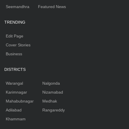
Seemandhra
Featured News
TRENDING
Edit Page
Cover Stories
Business
DISTRICTS
Warangal
Nalgonda
Karimnagar
Nizamabad
Mahabubnagar
Medhak
Adilabad
Rangareddy
Khammam