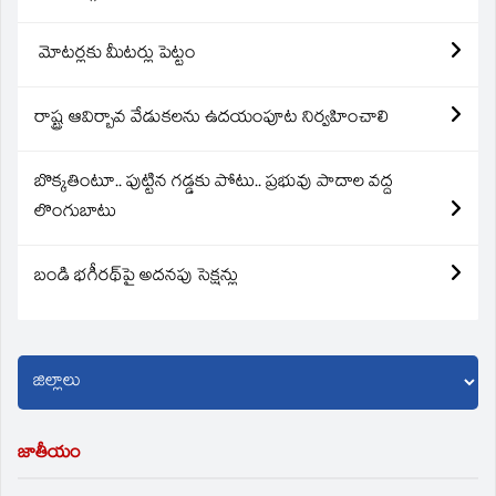
మోటర్లకు మీటర్లు పెట్టం
రాష్ట్ర ఆవిర్బావ వేడుకలను ఉదయంపూట నిర్వహించాలి
బొక్కతింటూ.. పుట్టిన గడ్డకు పోటు.. ప్రభువు పాదాల వద్ద
లొంగుబాటు
బండి భగీరథ్‌పై అదనపు సెక్షన్లు
జాతీయం