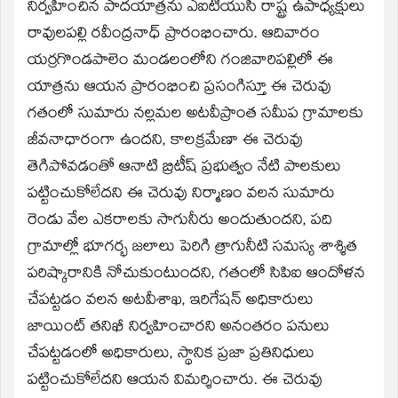
window)
నిర్వహించిన పాదయాత్రను ఎఐటియుసి రాష్ట్ర ఉపాధ్యక్షులు
రావులపల్లి రవీంద్రనాధ్‌ ప్రారంభించారు. ఆదివారం
యర్రగొండపాలెం మండలంలోని గంజివారిపల్లిలో ఈ
యాత్రను ఆయన ప్రారంభించి ప్రసంగిస్తూ ఈ చెరువు
గతంలో సుమారు నల్లమల అటవీప్రాంత సమీప గ్రామాలకు
జీవనాధారంగా ఉందని, కాలక్రమేణా ఈ చెరువు
తెగిపోవడంతో ఆనాటి బ్రిటీష్‌ ప్రభుత్వం నేటి పాలకులు
పట్టించుకోలేదని ఈ చెరువు నిర్మాణం వలన సుమారు
రెండు వేల ఎకరాలకు సాగునీరు అందుతుందని, పది
గ్రామాల్లో భూగర్భ జలాలు పెరిగి త్రాగునీటి సమస్య శాశ్శిత
పరిష్కారానికి నోచుకుంటుందని, గతంలో సిపిఐ ఆందోళన
చేపట్టడం వలన అటవీశాఖ, ఇరిగేషన్‌ అధికారులు
జాయింట్‌ తనిఖీ నిర్వహించారని అనంతరం పనులు
చేపట్టడంలో అధికారులు, స్థానిక ప్రజా ప్రతినిధులు
పట్టించుకోలేదని ఆయన విమర్శించారు. ఈ చెరువు