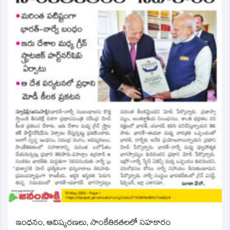
ఇంధనం, ఆవిష్కరణలు, సాంకేతికతలలో సహకారం