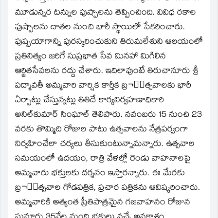
మూడున్నర టన్నుల పుష్పాలను తెప్పించింది. వివిధ రకాల
పుష్పాలను దాతల నుంచి భారీ స్థాయిలో సేకరించారు.
పుష్పయాగాన్ని పురస్కరించుకుని తిరుమలేశుని ఆలయంలో
ప్రతినిత్యం జరిగే సుప్రభాత సేవ మినహా మిగిలిన
ఆర్జితసేవలను రద్దు చేశారు. ఇదిలావుంటే తిరుచానూరు శ్రీ
పద్మావతీ అమ్మవారి వార్షిక కార్తీక బ్ర¬్మత్సవాలకు భారీ
ఏర్పాట్లు చేస్తున్నట్లు తితిదే కార్యనిర్వహణాధికారి
అనిల్‌కుమార్‌ సింఘాల్‌ తెలిపారు. నవంబరు 15 నుంచి 23
వరకు తొమ్మిది రోజుల పాటు ఉత్సవాలను నేత్రపర్వంగా
నిర్వహించేలా చర్యలు తీసుకుంటున్నామన్నారు. ఉత్సవాల
సమయంలో ఉదయం, రాత్రి వేళల్లో రెండు వాహనాలపై
అమ్మవారు భక్తులకు దర్శనం ఇస్తారన్నారు. ఈ మేరకు
బ్ర¬్మత్సవాల గోడపత్రిక, ప్రచార పత్రికను ఆవిష్కరించారు.
అమ్మవారికి అత్యంత ప్రీతిపాత్రమైన గజవాహనం రోజున
సుమారు 35వేల మంది భక్తులు వచ్చే అవకాశం