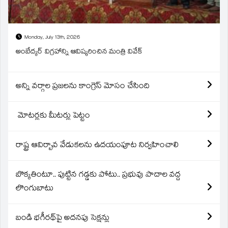
Monday, July 13th, 2026
అంబేద్కర్ విగ్రహాన్ని ఆవిష్కరించిన మంత్రి వివేక్
అన్ని వర్గాల ప్రజలను కాంగ్రెస్ మోసం చేసింది
మోటర్లకు మీటర్లు పెట్టం
రాష్ట్ర ఆవిర్బావ వేడుకలను ఉదయంపూట నిర్వహించాలి
బొక్కతింటూ.. పుట్టిన గడ్డకు పోటు.. ప్రభువు పాదాల వద్ద
లొంగుబాటు
బండి భగీరథ్‌పై అదనపు సెక్షన్లు