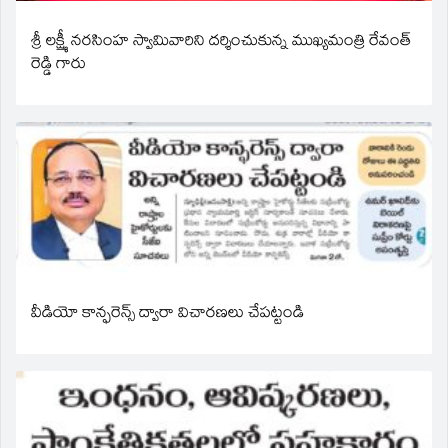
శ్రీ లక్ష్మీ నరసింహ స్వామివారిని దర్శించుకున్న ముఖ్యమంత్రి రేవంత్
రెడ్డి గారు
వీడియో కాన్ఫరెన్స్ ద్వారా విచారణలు చేపట్టండి