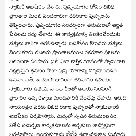
window)
స్వామికి అభిషేకం చేశారు. పుష్పయాగం కోసం వివిధ
ప్రాంతాల నుంచి వందలాదిగా రకరకాల పుష్పాలను
తెప్పించారు. పుష్పయాగం సందర్బంగా తరుమలలో ఆర్జిత
సేవలను రద్దు చేశారు. ఈ కార్యక్రమాన్ని తిలకించేందుకు
భక్తులు భారీగా తరలివచ్చారు. దీనికోసం కొందరు భక్తులు
బెంగుళూరు తదితరు ప్రాంతాలనుంచి రకరకాల పూలను
వితరణగా పంపారు. ప్రతీ ఏటా కార్తీక మాసంలో స్వామివారి
నక్షత్రమైన శ్రవణం రోజు పుష్పయాగాన్ని నిర్వహించడం
ఆనవాయితీ. ఇందులో భాగంగా శనివారం ఉదయం
స్వామివారు ఉభయ నాంచారీలతో ఆలయ సంపంగి
ప్రాకారం ఉన్న కళ్యాణ మండపానికి వేంచేపు చేసారు. అక్కడ
సాయంత్రం వరకు వివిధ రకాల పుష్పాలతో స్వామివారికి
అభిషేకం నిర్వహిస్తారు. మధ్యలో స్నపన తిరుమంజనం,
విశేష సమర్పణ కార్యక్రమాలను అర్చకులు శాస్తోక్తంగా
నిర్వహిస్తారు. ఇందుకుగాను టీటీడీ ఉద్యావనశాఖ సుమారు