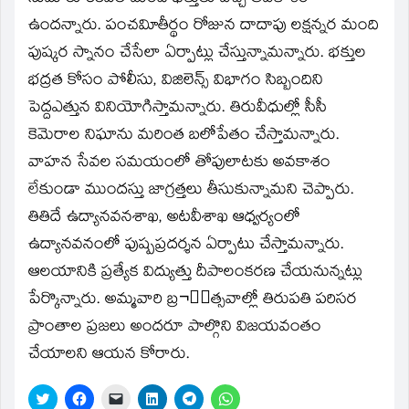
ఉందన్నారు. పంచవిూతీర్థం రోజున దాదాపు లక్షన్నర మంది
పుష్కర స్నానం చేసేలా ఏర్పాట్లు చేస్తున్నామన్నారు. భక్తుల
భద్రత కోసం పోలీసు, విజిలెన్స్‌ విభాగం సిబ్బందిని
పెద్దఎత్తున వినియోగిస్తామన్నారు. తిరువీధుల్లో సీసీ
కెమెరాల నిఘాను మరింత బలోపేతం చేస్తామన్నారు.
వాహన సేవల సమయంలో తోపులాటకు అవకాశం
లేకుండా ముందస్తు జాగ్రత్తలు తీసుకున్నామని చెప్పారు.
తితిదే ఉద్యానవనశాఖ, అటవీశాఖ ఆధ్వర్యంలో
ఉద్యానవనంలో పుష్పప్రదర్శన ఏర్పాటు చేస్తామన్నారు.
ఆలయానికి ప్రత్యేక విద్యుత్తు దీపాలంకరణ చేయనున్నట్లు
పేర్కొన్నారు. అమ్మవారి బ్ర¬్మత్సవాల్లో తిరుపతి పరిసర
ప్రాంతాల ప్రజలు అందరూ పాల్గొని విజయవంతం
చేయాలని ఆయన కోరారు.
Click
Click
Click
Click
Click
Click
to
to
to
to
to
to