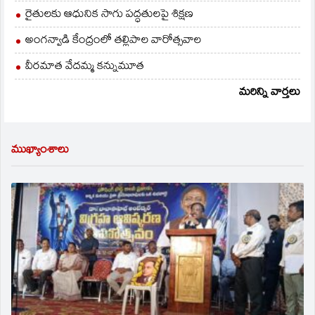
రైతులకు ఆధునిక సాగు పద్ధతులపై శిక్షణ
అంగన్వాడి కేంద్రంలో తల్లిపాల వారోత్సవాల
వీరమాత వేదమ్మ కన్నుమూత
మరిన్ని వార్తలు
ముఖ్యాంశాలు