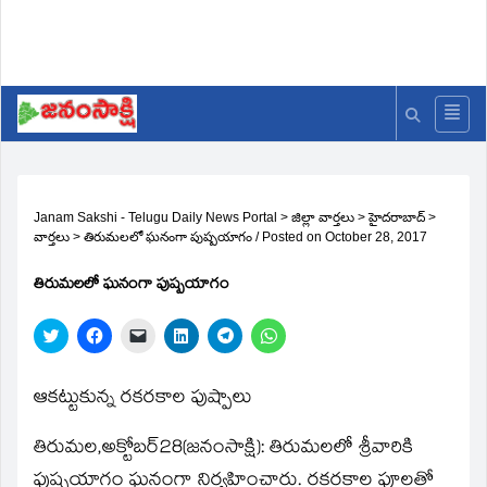
Janam Sakshi - Telugu Daily News Portal
>
జిల్లా వార్తలు
>
హైదరాబాద్
>
వార్తలు
>
తిరుమలలో ఘనంగా పుష్పయాగం
/
Posted on
October 28, 2017
తిరుమలలో ఘనంగా పుష్పయాగం
Click
Click
Click
Click
Click
Click
to
to
to
to
to
to
share
share
email
share
share
share
on
on
a
on
on
on
Twitter
Facebook
link
LinkedIn
Telegram
WhatsApp
ఆకట్టుకున్న రకరకాల పుష్పాలు
(Opens
(Opens
to
(Opens
(Opens
(Opens
in
in
a
in
in
in
new
new
friend
new
new
new
తిరుమల,అక్టోబర్‌28(జ‌నంసాక్షి): తిరుమలలో శ్రీవారికి
window)
window)
(Opens
window)
window)
window)
in
new
పుష్పయాగం ఘనంగా నిర్వహించారు. రకరకాల పూలతో