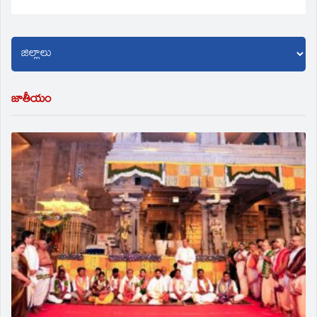
జాతీయం