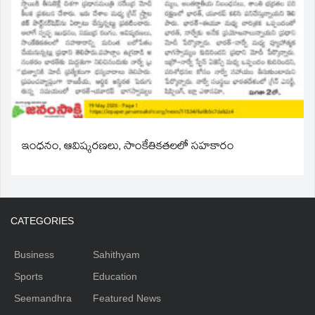
ఇంధనం, ఆవిష్కరణలు, సాంకేతికతలలో సహకారం
CATEGORIES
Business
Sahithyam
Sports
Education
Seemandhra
Featured News