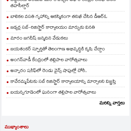
ఎట్టకేలకు అందుబాటులోకి వచ్చిన ఆధార్ కేంద్రం తనిఖీ చేసిన
తహసీల్దార్
బాలికల వసతి గృహాన్ని ఆకస్మికంగా తనిఖీ చేసిన డీఆర్ఓ
జడ్చర్ల సబ్-రిజిస్ట్రార్ కార్యాలయం మార్పుకు వినతి
మారం జగదీష్ జన్మదిన వేడుకలు
జయశంకర్ స్ఫూర్తితో తెలంగాణ అభివృద్ధికి కృషి చేద్దాం
అంగన్‌వాడీ కేంద్రంలో తల్లిపాల వారోత్సవాలు
అన్నారం షరీఫ్‌లో రెండు వైన్స్ షాపుల్లో చోరీ..
కావేరమ్మపేటకు సబ్ రిజిస్ట్రార్ కార్యాలయాన్ని మార్చాలని విజ్ఞప్తి
బయన్నగూడెంలో ఘనంగా తల్లిపాల వారోత్సవాలు
మరిన్ని వార్తలు
ముఖ్యాంశాలు