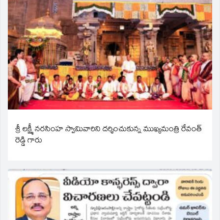
శ్రీ లక్ష్మీ నరసింహ స్వామివారిని దర్శించుకున్న ముఖ్యమంత్రి రేవంత్
రెడ్డి గారు