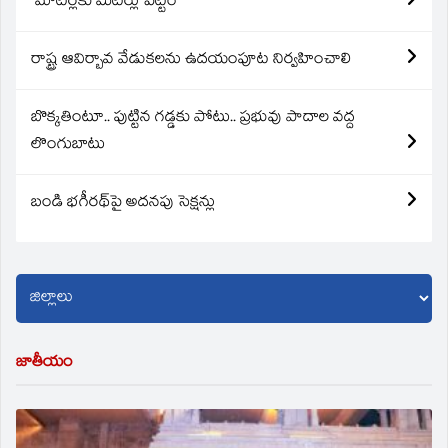
మోటర్లకు మీటర్లు పెట్టం
రాష్ట్ర ఆవిర్బావ వేడుకలను ఉదయంపూట నిర్వహించాలి
బొక్కతింటూ.. పుట్టిన గడ్డకు పోటు.. ప్రభువు పాదాల వద్ద
లొంగుబాటు
బండి భగీరథ్‌పై అదనపు సెక్షన్లు
జాతీయం