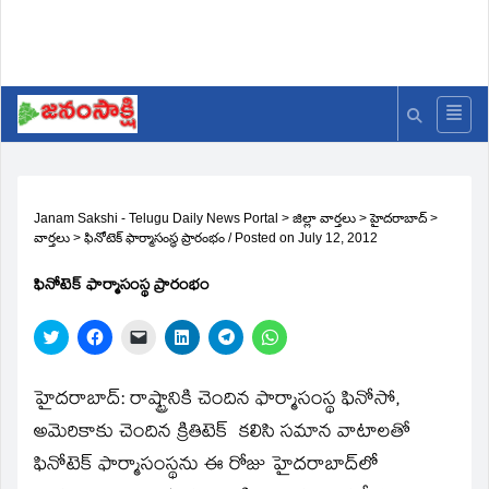
Janam Sakshi - Telugu Daily News Portal
>
జిల్లా వార్తలు
>
హైదరాబాద్
>
వార్తలు
>
ఫినోటెక్‌ ఫార్మాసంస్థ ప్రారంభం
/
Posted on
July 12, 2012
ఫినోటెక్‌ ఫార్మాసంస్థ ప్రారంభం
Click
Click
Click
Click
Click
Click
to
to
to
to
to
to
share
share
email
share
share
share
on
on
a
on
on
on
Twitter
Facebook
link
LinkedIn
Telegram
WhatsApp
హైదరాబాద్‌: రాష్ట్రానికి చెందిన ఫార్మాసంస్థ ఫినోసో,
(Opens
(Opens
to
(Opens
(Opens
(Opens
in
in
a
in
in
in
అమెరికాకు చెందిన క్రితిటెక్‌ కలిసి సమాన వాటాలతో
new
new
friend
new
new
new
window)
window)
(Opens
window)
window)
window)
ఫినోటెక్‌ ఫార్మాసంస్థను ఈ రోజు హైదరాబాద్‌లో
in
new