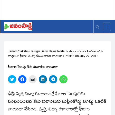
Janam Sakshi - Telugu Daily News Portal
>
జిల్లా వార్తలు
>
హైదరాబాద్
>
వార్తలు
>
ఫీజుల పెంపు కేసు విచారణ వాయిదా
/
Posted on
July 27, 2012
ఫీజుల పెంపు కేసు విచారణ వాయిదా
Click
Click
Click
Click
Click
Click
to
to
to
to
to
to
share
share
email
share
share
share
on
on
a
on
on
on
Twitter
Facebook
link
LinkedIn
Telegram
WhatsApp
ఢిల్లీ: వృత్తి విద్యా కళాశాలల్లో ఫీజుల పెంపునకు
(Opens
(Opens
to
(Opens
(Opens
(Opens
in
in
a
in
in
in
సంబంధించిన కేసు విచారణను సుప్రీంకోర్టు ఆగష్టు ఒకటికి
new
new
friend
new
new
new
window)
window)
(Opens
window)
window)
window)
వాయిదా వేసింది. వృత్తి, విద్యా కళాశాలల్లో ఫీజుల
in
new