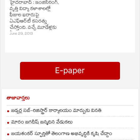
హైదరాబాద్‌ : ఇంజినీరింగ్‌,
ఈ అభ్యర్థనను కోర్టు
జారీ చేయాలని కోరుతూ
వృత్తి విద్యా కళాశాలల్లో
తిరస్కరించింది.
దాఖలుచేసిన వ్యాజ్యకాలీన
ఫీజుల ఖరారుపై
దరఖాస్తులో సవరణలు
ఏఎఫ్‌ఆర్‌టీ కసరత్తు
చేయాల్సి ఉందని రాష్ట్ర
చేస్తోంది. వచ్చే మూడేళ్లకు
ప్రభుత్వం విజ్ఞప్తి
ఫీజుల ఖరారుపై
June 29, 2013
చేయడంతో శుక్రవారం
సాయంత్రంలోగా ఈ
జస్టిస్‌ ఆర్‌.ఎం.లోధా, జస్టిస్‌
కసరత్తు ముగియనుంది.
ఎ.ఆర్‌.దవేలతో కూడిన
ఇంజినీరింగ్‌ కళాశాలల్లో
ధర్మాసనం విచారణను
కన్వీనర్‌ కోటా ఫీజులను
వాయిదావేసింది. ఆగస్టు 1వ
ప్రభుత్వం రేపు ఖరారు
తేదీన…
చేయనుంది. ఎంసెట్‌
కౌన్సెలింగ్‌కు జులై 3,4
తేదీల్లో నోటిఫికేషన్‌
వెలువడే అవకాశం ఉంది.
తాజావార్తలు
జడ్చర్ల సబ్-రిజిస్ట్రార్ కార్యాలయం మార్పుకు వినతి
మారం జగదీష్ జన్మదిన వేడుకలు
జయశంకర్ స్ఫూర్తితో తెలంగాణ అభివృద్ధికి కృషి చేద్దాం