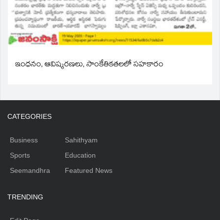
ఇంధనం, ఆవిష్కరణలు, సాంకేతికతలలో సహకారం
CATEGORIES
Business
Sahithyam
Sports
Education
Seemandhra
Featured News
TRENDING