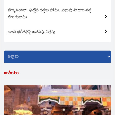
బొక్కతింటూ.. పుట్టిన గడ్డకు పోటు.. ప్రభువు పాదాల వద్ద
లొంగుబాటు
బండి భగీరథ్‌పై అదనపు సెక్షన్లు
జాతీయం