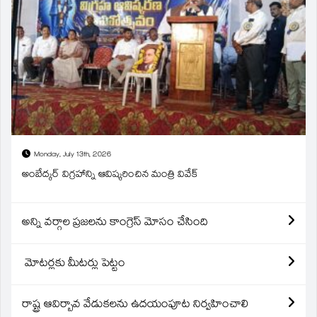
Monday, July 13th, 2026
అంబేద్కర్ విగ్రహాన్ని ఆవిష్కరించిన మంత్రి వివేక్
అన్ని వర్గాల ప్రజలను కాంగ్రెస్ మోసం చేసింది
మోటర్లకు మీటర్లు పెట్టం
రాష్ట్ర ఆవిర్బావ వేడుకలను ఉదయంపూట నిర్వహించాలి