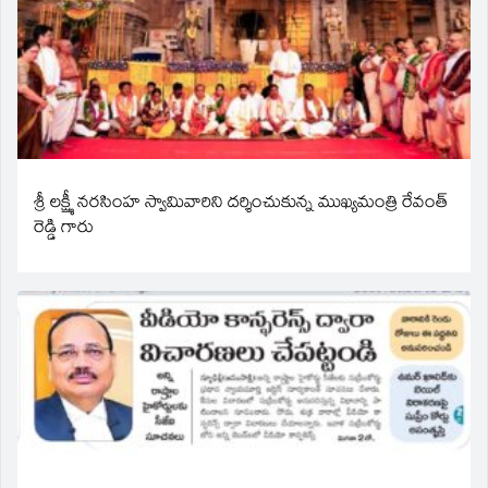
శ్రీ లక్ష్మీ నరసింహ స్వామివారిని దర్శించుకున్న ముఖ్యమంత్రి రేవంత్
రెడ్డి గారు