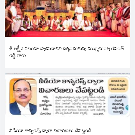
శ్రీ లక్ష్మీ నరసింహ స్వామివారిని దర్శించుకున్న ముఖ్యమంత్రి రేవంత్
రెడ్డి గారు
వీడియో కాన్ఫరెన్స్ ద్వారా విచారణలు చేపట్టండి