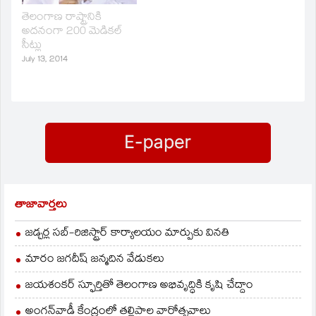
జరుగుతందని మంత్రి
తెలిపారు.
తెలంగాణ రాష్ట్రానికి
అదనంగా 200 మెడికల్‌
సీట్లు
July 13, 2014
తాజావార్తలు
జడ్చర్ల సబ్-రిజిస్ట్రార్ కార్యాలయం మార్పుకు వినతి
మారం జగదీష్ జన్మదిన వేడుకలు
జయశంకర్ స్ఫూర్తితో తెలంగాణ అభివృద్ధికి కృషి చేద్దాం
అంగన్‌వాడీ కేంద్రంలో తల్లిపాల వారోత్సవాలు