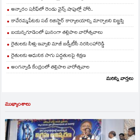
అన్నారం షరీఫ్‌లో రెండు వైన్స్ షాపుల్లో చోరీ..
కావేరమ్మపేటకు సబ్ రిజిస్ట్రార్ కార్యాలయాన్ని మార్చాలని విజ్ఞప్తి
బయన్నగూడెంలో ఘనంగా తల్లిపాల వారోత్సవాలు
రైతులకు నీళ్లు ఇవ్వాలి మాజీ జడ్పీటీసీ నరసింహారెడ్డి
రైతులకు ఆధునిక సాగు పద్ధతులపై శిక్షణ
అంగన్వాడి కేంద్రంలో తల్లిపాల వారోత్సవాల
మరిన్ని వార్తలు
ముఖ్యాంశాలు