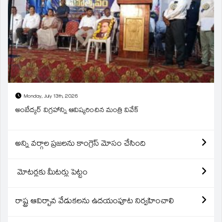
Monday, July 13th, 2026
అంబేద్కర్ విగ్రహాన్ని ఆవిష్కరించిన మంత్రి వివేక్
అన్ని వర్గాల ప్రజలను కాంగ్రెస్ మోసం చేసింది
మోటర్లకు మీటర్లు పెట్టం
రాష్ట్ర ఆవిర్బావ వేడుకలను ఉదయంపూట నిర్వహించాలి