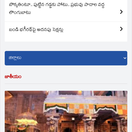
బొక్కతింటూ.. పుట్టిన గడ్డకు పోటు.. ప్రభువు పాదాల వద్ద
లొంగుబాటు
బండి భగీరథ్‌పై అదనపు సెక్షన్లు
జాతీయం