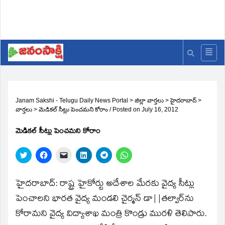
Janam Sakshi - Telugu Daily News Portal
>
జిల్లా వార్తలు
>
హైదరాబాద్
>
వార్తలు
>
మెడికల్‌ సీట్లు పెంచమని కోరాం
/
Posted on
July 16, 2012
మెడికల్‌ సీట్లు పెంచమని కోరాం
Click
Click
Click
Click
Click
Click
to
to
to
to
to
to
share
share
email
share
share
share
on
on
a
on
on
on
Twitter
Facebook
link
LinkedIn
Telegram
WhatsApp
హైదరాబాద్‌: రాష్ట్ర హైకోర్టు అదేశాల మేరకు వైద్య సీట్లు
(Opens
(Opens
to
(Opens
(Opens
(Opens
in
in
a
in
in
in
పెంచాలని భారత వైద్య మండలి చైర్మన్‌ డా||తల్వార్‌ను
new
new
friend
new
new
new
window)
window)
(Opens
window)
window)
window)
కోరామని వైద్య విద్యాశాఖ మంత్రి కొండ్రు మురళి తెలిపారు.
in
new