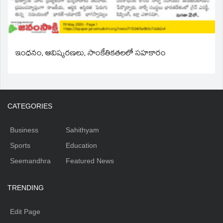
ఇంధనం, ఆవిష్కరణలు, సాంకేతికతలలో సహకారం
CATEGORIES
Business
Sahithyam
Sports
Education
Seemandhra
Featured News
TRENDING
Edit Page