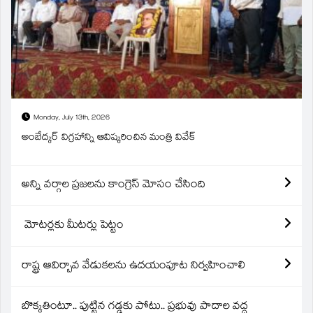
Monday, July 13th, 2026
అంబేద్కర్ విగ్రహాన్ని ఆవిష్కరించిన మంత్రి వివేక్
అన్ని వర్గాల ప్రజలను కాంగ్రెస్ మోసం చేసింది
మోటర్లకు మీటర్లు పెట్టం
రాష్ట్ర ఆవిర్బావ వేడుకలను ఉదయంపూట నిర్వహించాలి
బొక్కతింటూ.. పుట్టిన గడ్డకు పోటు.. ప్రభువు పాదాల వద్ద