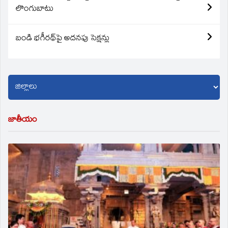
లొంగుబాటు
బండి భగీరథ్‌పై అదనపు సెక్షన్లు
జాతీయం