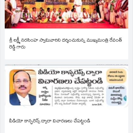
శ్రీ లక్ష్మీ నరసింహ స్వామివారిని దర్శించుకున్న ముఖ్యమంత్రి రేవంత్
రెడ్డి గారు
వీడియో కాన్ఫరెన్స్ ద్వారా విచారణలు చేపట్టండి