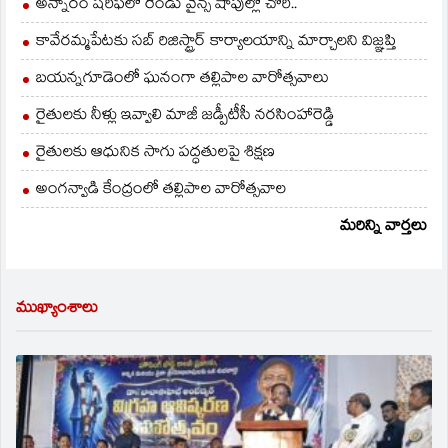
అన్నారం షరీఫ్‌లో రెండు వైన్స్ షాపుల్లో చోరీ..
కావేరమ్మపేటకు సబ్ రిజిస్ట్రార్ కార్యాలయాన్ని మార్చాలని విజ్ఞప్తి
బయన్నగూడెంలో ఘనంగా తల్లిపాల వారోత్సవాలు
రైతులకు నీళ్లు ఇవ్వాలి మాజీ జడ్పీటీసీ నరసింహారెడ్డి
రైతులకు ఆధునిక సాగు పద్ధతులపై శిక్షణ
అంగన్వాడి కేంద్రంలో తల్లిపాల వారోత్సవాల
మరిన్ని వార్తలు
ముఖ్యాంశాలు