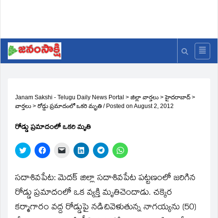
Janam Sakshi - Telugu Daily News Portal
>
జిల్లా వార్తలు
>
హైదరాబాద్
>
వార్తలు
>
రోడ్డు ప్రమాదంలో ఒకరి మృతి
/
Posted on
August 2, 2012
రోడ్డు ప్రమాదంలో ఒకరి మృతి
Click
Click
Click
Click
Click
Click
to
to
to
to
to
to
share
share
email
share
share
share
on
on
a
on
on
on
Twitter
Facebook
link
LinkedIn
Telegram
WhatsApp
సదాశివపేట: మెదక్‌ జిల్లా సదాశివపేట పట్టణంలో జరిగిన
(Opens
(Opens
to
(Opens
(Opens
(Opens
in
in
a
in
in
in
రోడ్డు ప్రమాదంలో ఒక వ్యక్తి మృతిచెందాడు. చక్కెర
new
new
friend
new
new
new
window)
window)
(Opens
window)
window)
window)
కర్మాగారం వద్ద రోడ్డుపై నడిచివెళుతున్న నాగయ్యను (50)
in
new