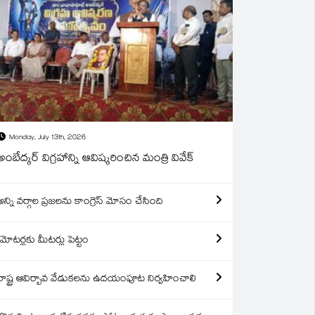
Monday, July 13th, 2026
అంబేద్కర్ విగ్రహాన్ని ఆవిష్కరించిన మంత్రి వివేక్
అన్ని వర్గాల ప్రజలను కాంగ్రెస్ మోసం చేసింది
మోటర్లకు మీటర్లు పెట్టం
రాష్ట్ర ఆవిర్బావ వేడుకలను ఉదయంపూట నిర్వహించాలి