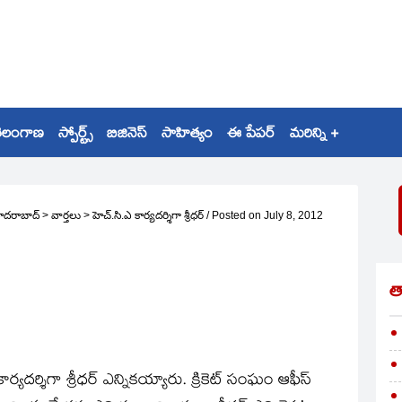
ెలంగాణ
స్పోర్ట్స్
బిజినెస్
సాహిత్యం
ఈ పేపర్
మరిన్ని +
ైదరాబాద్
>
వార్తలు
>
హెచ్‌.సి.ఎ కార్యదర్శిగా శ్రీధర్‌
/
Posted on
July 8, 2012
త
్యదర్శిగా శ్రీధర్‌ ఎన్నికయ్యారు. క్రికెట్‌ సంఘం ఆఫీస్‌