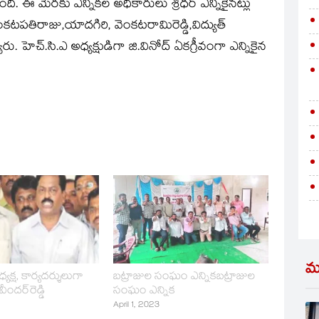
ింది. ఈ మేరకు ఎన్నికల అధికారులు శ్రీధర్‌ ఎన్నికైనట్లు
ంకటపతిరాజు,యాదగిరి, వెంకటరామిరెడ్డి,విద్యుత్‌
ు. హెచ్‌.సి.ఎ అధ్యక్షుడిగా జి.వినోద్‌ ఏకగ్రీవంగా ఎన్నికైన
మ
్యక్ష, కార్యదర్శులుగా
బట్రాజుల సంఘం ఎన్నికబట్రాజుల
వీందర్‌రెడ్డి
సంఘం ఎన్నిక
April 1, 2023