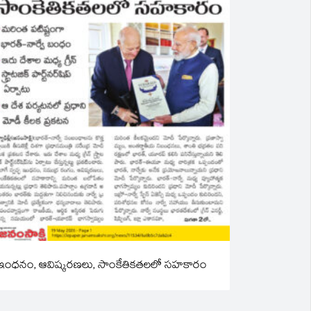
ఇంధనం, ఆవిష్కరణలు, సాంకేతికతలలో సహకారం