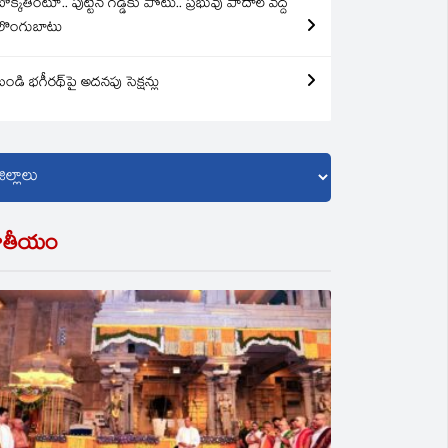
బొక్కతింటూ.. పుట్టిన గడ్డకు పోటు.. ప్రభువు పాదాల వద్ద
లొంగుబాటు
బండి భగీరథ్‌పై అదనపు సెక్షన్లు
ాతీయం