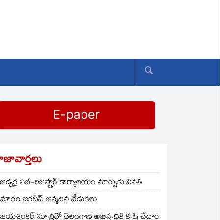
ాజావార్తలు
జడ్చర్ల సబ్-రిజిస్ట్రార్ కార్యాలయం మార్పుకు వినతి
మారం జగదీష్ జన్మదిన వేడుకలు
జయశంకర్ స్ఫూర్తితో తెలంగాణ అభివృద్ధికి కృషి చేద్దాం