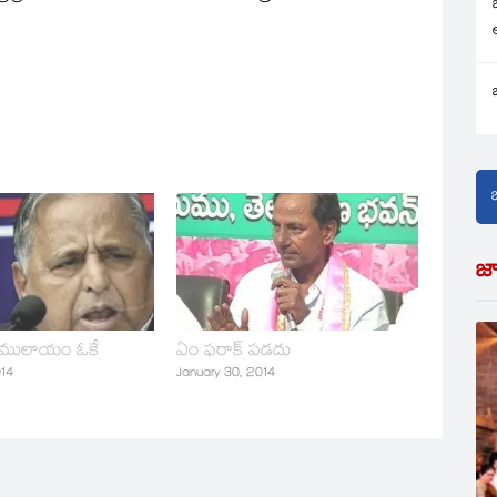
జ
 ములాయం ఓకే
ఏం ఫరాక్‌ పడదు
014
January 30, 2014