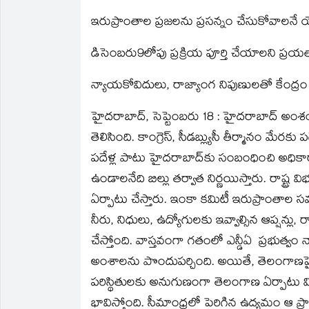
on
on
a
on
on
on
Twitter
Facebook
link
LinkedIn
Telegram
WhatsApp
ఇరుప్రాంతాల ప్రజలను ప్రసన్నం చేసుకోవాలన
(Opens
(Opens
to
(Opens
(Opens
(Opens
in
in
a
in
in
in
new
new
friend
new
new
new
డిసెంబరు9లోపు ప్రక్రియ పూర్తి చేయాలని ప్రయత
window)
window)
(Opens
window)
window)
window)
in
new
window)
న్యాయకోవిదులు, రాజ్యాంగ నిపుణులతో కేంద్
హైదరాబాద్‌, సెప్టెంబరు 18 : హైదరాబాద్‌ అంశం
తెలిసింది. కాంగ్రెస్‌, సీడబ్ల్యుసీ తీర్మానం మ
పదేళ్ల పాటు హైదరాబాద్‌కు సంబంధించి అధిక
ఉండాలనేది బిల్లు తర్వాత నిర్ణయిస్తారు. రాష్ట్
ఏర్పాటు చేస్తారు. ఇంకా కమిటీ ఇరుప్రాంతాల
నీరు, నిధులు, ఉద్యోగులకు ఇవ్వాల్సిన ఆప్షన్
చేస్తోంది. వాస్తవంగా గతంలో ఎన్డీఏ ప్రభుత్వం న
అంశాలను పొందుపర్చింది. అయితే, తెలంగాణపై 
పరిస్థితులకు అనుగుణంగా తెలంగాణ ఏర్పాటు విషయ
భావిస్తోంది. సీమాంధ్రలో పెరిగిన ఉద్యమం ఆ ప్రాం