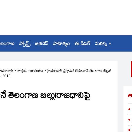
ెలంగాణ
స్పోర్ట్స్
బిజినెస్
సాహిత్యం
ఈ పేపర్
మరిన్ని +
ైదరాబాద్
>
వార్తలు
>
జాతీయం
>
హైదరాబాద్‌ ప్రస్తావన లేకుండానే తెలంగాణ బిల్లు!
, 2013
ానే తెలంగాణ బిల్లు!రాజధానిపై
త