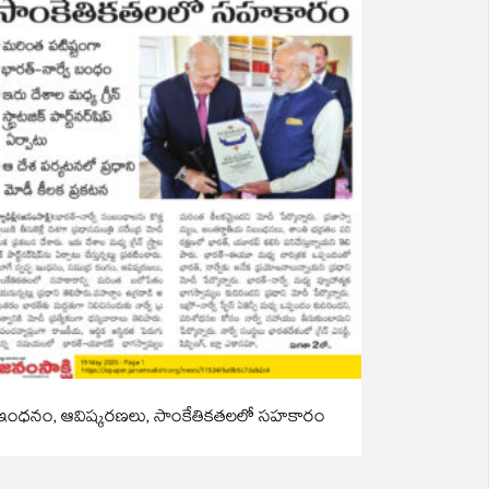
ఇంధనం, ఆవిష్కరణలు, సాంకేతికతలలో సహకారం