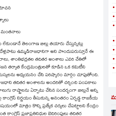
ే యోచన
్నాలు
రం మంతనాలు
 లేకుండానే తెలంగాణ బిల్లు తయారు చేస్తున్నట్లు
ేరకు పదేళ్లపాటు ఉమ్మడిరాజధానిగా అని పొందుపరుస్తూనే ఈ
ారాలు, శాంతిభద్రతల తదితర అంశాలు ఎవరి చేతిలో
ర విభజన తర్వాత కేంద్రమంత్రులతో కూడిన ఒక కమిటీని
 సమస్యలను అధ్యయనం చేసి పరిష్కారం మార్గం చూపుతోంది.
లు, రాజధాని తదితర అంశాలను అందరితో చర్చించి పంపకాలు
ాలుగు రాష్ట్రాలను ఏర్పాటు చేసిన సందర్భంగా బిల్లునే అన్ని
మ
కాంగ్రెస్‌ నిర్ణయం తీసుకున్న అనంతరం ఏర్పడ్డ రాజకీయ
ంలో మాత్రం కొన్ని ప్రత్యేక చర్యలు చేపట్టాలని కేంద్రం
త కాంగ్రెస్‌ ప్రజాప్రతినిధుల బెదిరింపులు తదితర