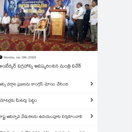
Monday, July 13th, 2026
అంబేద్కర్ విగ్రహాన్ని ఆవిష్కరించిన మంత్రి వివేక్
అన్ని వర్గాల ప్రజలను కాంగ్రెస్ మోసం చేసింది
మోటర్లకు మీటర్లు పెట్టం
రాష్ట్ర ఆవిర్బావ వేడుకలను ఉదయంపూట నిర్వహించాలి