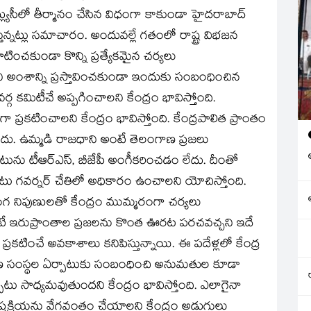
్ల్యుసీలో తీర్మానం చేసిన విధంగా కాకుండా హైదరాబాద్‌
న్నట్లు సమాచారం. అందువల్లే గతంలో రాష్ట్ర విభజన
ించకుండా కొన్ని ప్రత్యేకమైన చర్యలు
ి అంశాన్ని ప్రస్తావించకుండా ఇందుకు సంబంధించిన
్గ కమిటీచే అప్పగించాలని కేంద్రం భావిస్తోంది.
ా ప్రకటించాలని కేంద్రం భావిస్తోంది. కేంద్రపాలిత ప్రాంతం
ుకాదు. ఉమ్మడి రాజధాని అంటే తెలంగాణ ప్రజలు
రఏర్పాటును టీఆర్‌ఎస్‌, బీజేపీ అంగీకరించడం లేదు. దీంతో
లపాటు గవర్నర్‌ చేతిలో అధికారం ఉంచాలని యోచిస్తోంది.
గ నిపుణులతో కేంద్రం ముమ్మరంగా చర్యలు
కుంటే ఇరుప్రాంతాల ప్రజలను కొంత ఊరట పరచవచ్చని ఇదే
్రకటించే అవకాశాలు కనిపిస్తున్నాయి. ఈ పదేళ్లలో కేంద్ర
రక్షణ సంస్థల ఏర్పాటుకు సంబంధించి అనుమతుల కూడా
్పాటు సాధ్యమవుతుందని కేంద్రం భావిస్తోంది. ఎలాగైనా
 ప్రక్రియను వేగవంతం చేయాలని కేంద్రం అడుగులు