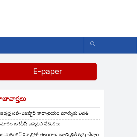
ాజావార్తలు
జడ్చర్ల సబ్-రిజిస్ట్రార్ కార్యాలయం మార్పుకు వినతి
మారం జగదీష్ జన్మదిన వేడుకలు
జయశంకర్ స్ఫూర్తితో తెలంగాణ అభివృద్ధికి కృషి చేద్దాం