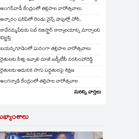
అంగన్‌వాడీ కేంద్రంలో తల్లిపాల వారోత్సవాలు
అన్నారం షరీఫ్‌లో రెండు వైన్స్ షాపుల్లో చోరీ..
కావేరమ్మపేటకు సబ్ రిజిస్ట్రార్ కార్యాలయాన్ని మార్చాలని
విజ్ఞప్తి
బయన్నగూడెంలో ఘనంగా తల్లిపాల వారోత్సవాలు
రైతులకు నీళ్లు ఇవ్వాలి మాజీ జడ్పీటీసీ నరసింహారెడ్డి
రైతులకు ఆధునిక సాగు పద్ధతులపై శిక్షణ
అంగన్వాడి కేంద్రంలో తల్లిపాల వారోత్సవాల
మరిన్ని వార్తలు
ుఖ్యాంశాలు