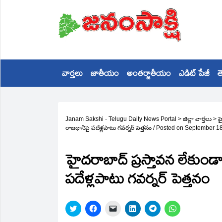
వార్తలు
జాతీయం
అంతర్జాతీయం
ఎడిట్ పేజీ
త
Janam Sakshi - Telugu Daily News Portal
>
జిల్లా వార్తలు
>
హ
రాజధానిపై పదేళ్లపాటు గవర్నర్‌ పెత్తనం
/
Posted on
September 18
హైదరాబాద్‌ ప్రస్తావన లేకుండ
పదేళ్లపాటు గవర్నర్‌ పెత్తనం
Click
Click
Click
Click
Click
Click
to
to
to
to
to
to
share
share
email
share
share
share