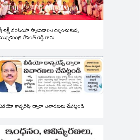
శ్రీ లక్ష్మీ నరసింహ స్వామివారిని దర్శించుకున్న
ముఖ్యమంత్రి రేవంత్ రెడ్డి గారు
వీడియో కాన్ఫరెన్స్ ద్వారా విచారణలు చేపట్టండి