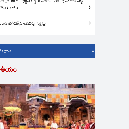
బొక్కతింటూ.. పుట్టిన గడ్డకు పోటు.. ప్రభువు పాదాల వద్ద
లొంగుబాటు
బండి భగీరథ్‌పై అదనపు సెక్షన్లు
ాతీయం