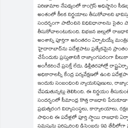
పరిణామాల నేపథ్యంలో కాంగ్రెస్‌ అధిష్టానం సీడబ
అంశంలో కీలక నిర్ణయాలు తీసుకోవాలని భావిస్తు
సందర్భంగా పాటించిన విధివిధానాలను సైతం పాట
తీసుకోవాలంటుకుంది. విభజన బిల్లులో రాజధాన
అంశాన్ని పూర్తిగా అనంతరం ఏర్పాటయ్యే మంత్రివర
హైదారాబాద్‌ను పదేళ్లపాటు ప్రత్యేకమైన ప్రాంతంగ
చేసేందుకు ప్రస్తుతానికి రాజ్యాంగపరంగా వీల
అంగీకరించే ప్రసక్తే లేదు. ఢిల్లీతరహాల్లో రాష్ట్
అధికారాలన్నీ కేంద్ర పర్యవేక్షణలో ఉంచి పదేళ్
ఇందుకు సంబంధించి న్యాయనిపుణులు, రాజ్యాం
చేపడుతున్నట్లు తెలిసింది. ఈ నిర్ణయం తీసు
సందర్భంలో సీమాంధ్ర కొత్త రాజధాని పేరుకూడా ప
ప్రభుత్వరంగ విద్యాసంస్థలు, కార్యాలయాలు, 
సాధించి ఈ పదేళ్లలో పూర్తి స్థాయి రాజధాని ఏర
సమస్యను పరిష్కరించి డిసెంబరు 9వ తేదీలోగా