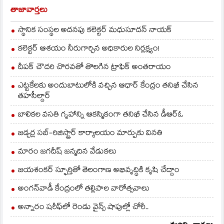
తాజావార్తలు
స్థానిక సంస్థల అదనపు కలెక్టర్ మధుసూదన్ నాయక్
కలెక్టర్ ఆశయం నీరుగార్చిన అధికారుల నిర్లక్ష్యం!
దీపక్ చౌదరి చొరవతో తొలగిన ట్రాఫిక్‌ అంతరాయం
ఎట్టకేలకు అందుబాటులోకి వచ్చిన ఆధార్ కేంద్రం తనిఖీ చేసిన
తహసీల్దార్
బాలికల వసతి గృహాన్ని ఆకస్మికంగా తనిఖీ చేసిన డీఆర్ఓ
జడ్చర్ల సబ్-రిజిస్ట్రార్ కార్యాలయం మార్పుకు వినతి
మారం జగదీష్ జన్మదిన వేడుకలు
జయశంకర్ స్ఫూర్తితో తెలంగాణ అభివృద్ధికి కృషి చేద్దాం
అంగన్‌వాడీ కేంద్రంలో తల్లిపాల వారోత్సవాలు
అన్నారం షరీఫ్‌లో రెండు వైన్స్ షాపుల్లో చోరీ..