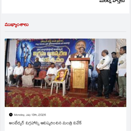
మరిన్ని వార్తలు
ముఖ్యాంశాలు
Monday, July 13th, 2026
అంబేద్కర్ విగ్రహాన్ని ఆవిష్కరించిన మంత్రి వివేక్