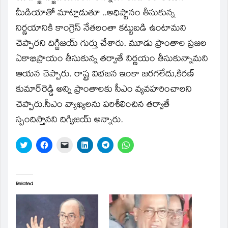
new
window)
మీడియాతో మాట్లాడుతూ ..అధిష్టానం తీసుకున్న
నిర్ణయానికి కాంగ్రెస్‌ నేతలంతా కట్టుబడి ఉంటామని
చెప్పారని దిగ్జిజయ్‌ గుర్తు చేశారు. మూడు ప్రాంతాల ప్రజల
ఏకాభిప్రాయం తీసుకున్న తర్వాతే నిర్ణయం తీసుకున్నామని
ఆయన చెప్పారు. రాష్ట్ర విభజన ఇంకా జరగలేదు,కిరణ్‌
కుమార్‌రెడ్డి అన్ని ప్రాంతాలకు సీఎం వ్యవహరించాలని
చెప్పారు.సీఎం వ్యాఖ్యలను పరిశీలించిన తర్వాతే
స్పందిస్తానని దిగ్విజయ్‌ అన్నారు.
Click
Click
Click
Click
Click
Click
to
to
to
to
to
to
share
share
email
share
share
share
on
on
a
on
on
on
Twitter
Facebook
link
LinkedIn
Telegram
WhatsApp
(Opens
(Opens
to
(Opens
(Opens
(Opens
in
in
a
in
in
in
Related
new
new
friend
new
new
new
window)
window)
(Opens
window)
window)
window)
in
new
window)