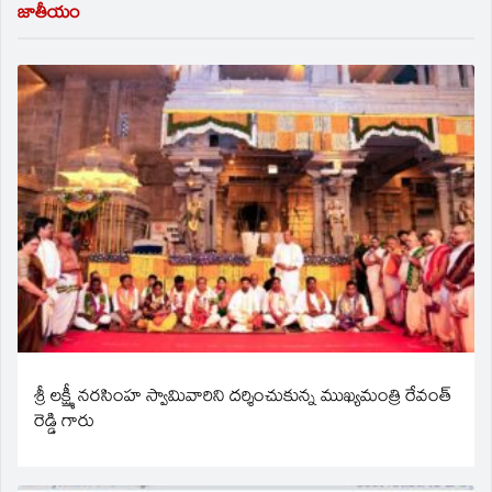
జాతీయం
శ్రీ లక్ష్మీ నరసింహ స్వామివారిని దర్శించుకున్న ముఖ్యమంత్రి రేవంత్
రెడ్డి గారు