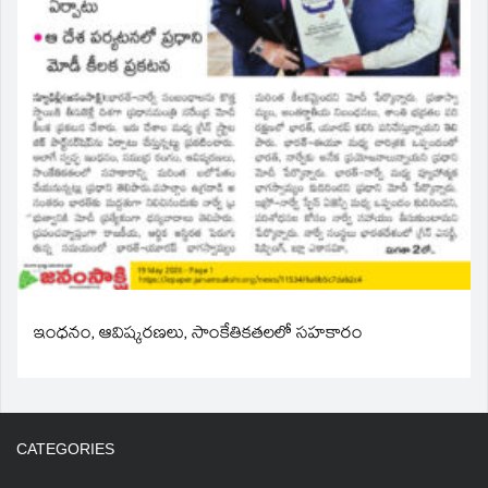
ఇంధనం, ఆవిష్కరణలు, సాంకేతికతలలో సహకారం
CATEGORIES