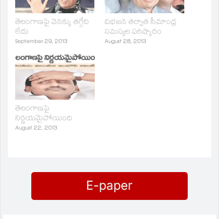
తెలంగాణపై వెనక్కు తగ్గేది
విభజన తర్వాత సీమాంధ్ర
లేదు
సమస్యల పరిష్కారం
September 29, 2013
August 28, 2013
తెలంగాణపై
నిర్ణయమైపోయింది
August 22, 2013