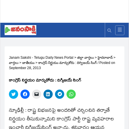
Janam Sakshi - Telugu Daily News Portal
>
జిల్లా వార్తలు
>
హైదరాబాద్
>
వార్తలు
>
జాతీయం
>
కాంగ్రెస్‌ నిర్ణయం మార్చుకోదు : దిగ్విజయ్‌ సింగ్‌
/
Posted on
September 28, 2013
కాంగ్రెస్‌ నిర్ణయం మార్చుకోదు : దిగ్విజయ్‌ సింగ్‌
Click
Click
Click
Click
Click
Click
to
to
to
to
to
to
share
share
email
share
share
share
on
on
a
on
on
on
Twitter
Facebook
link
LinkedIn
Telegram
WhatsApp
న్యూఢిల్లీ : రాష్ట్ర విభజనపై అందరితో చర్చించిన తర్వాతే
(Opens
(Opens
to
(Opens
(Opens
(Opens
in
in
a
in
in
in
నిర్ణయం తీసుకున్నామని కాంగ్రెస్‌ పార్టీ రాష్ట్ర వ్యవహరాల
new
new
friend
new
new
new
window)
window)
(Opens
window)
window)
window)
ఇంచార్జీ దిగ్జిజయ్‌సింగ్‌ అన్నారు. శనివారం ఆయన
in