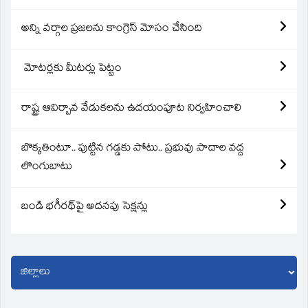
అన్ని వర్గాల ప్రజలను కాంగ్రెస్ మోసం చేసింది
మోటర్లకు మీటర్లు పెట్టం
రాష్ట్ర ఆవిర్బావ వేడుకలను ఉదయంపూట నిర్వహించాలి
బొక్కతింటూ.. పుట్టిన గడ్డకు పోటు.. ప్రభువు పాదాల వద్ద
లొంగుబాటు
బండి భగీరథ్‌పై అదనపు సెక్షన్లు