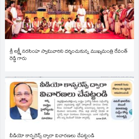
శ్రీ లక్ష్మీ నరసింహ స్వామివారిని దర్శించుకున్న ముఖ్యమంత్రి రేవంత్
రెడ్డి గారు
వీడియో కాన్ఫరెన్స్ ద్వారా విచారణలు చేపట్టండి