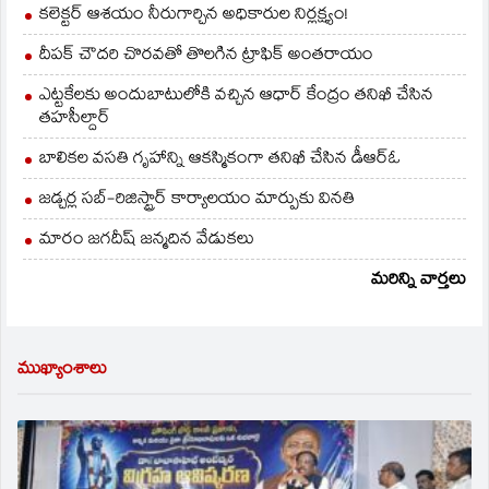
కలెక్టర్ ఆశయం నీరుగార్చిన అధికారుల నిర్లక్ష్యం!
దీపక్ చౌదరి చొరవతో తొలగిన ట్రాఫిక్‌ అంతరాయం
ఎట్టకేలకు అందుబాటులోకి వచ్చిన ఆధార్ కేంద్రం తనిఖీ చేసిన
తహసీల్దార్
బాలికల వసతి గృహాన్ని ఆకస్మికంగా తనిఖీ చేసిన డీఆర్ఓ
జడ్చర్ల సబ్-రిజిస్ట్రార్ కార్యాలయం మార్పుకు వినతి
మారం జగదీష్ జన్మదిన వేడుకలు
మరిన్ని వార్తలు
ముఖ్యాంశాలు