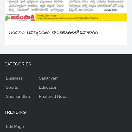
ఇంధనం, ఆవిష్కరణలు, సాంకేతికతలలో సహకారం
CATEGORIES
Business
Sahithyam
Sports
Education
Seemandhra
Featured News
TRENDING
Edit Page