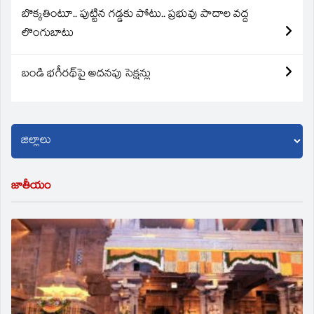
బొక్కతింటూ.. పుట్టిన గడ్డకు పోటు.. ప్రభువు పాదాల వద్ద
లొంగుబాటు
బండి భగీరథ్‌పై అదనపు సెక్షన్లు
జాతీయం