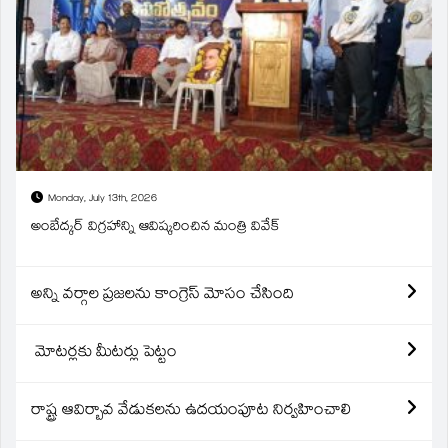
Monday, July 13th, 2026
అంబేద్కర్ విగ్రహాన్ని ఆవిష్కరించిన మంత్రి వివేక్
అన్ని వర్గాల ప్రజలను కాంగ్రెస్ మోసం చేసింది
మోటర్లకు మీటర్లు పెట్టం
రాష్ట్ర ఆవిర్బావ వేడుకలను ఉదయంపూట నిర్వహించాలి