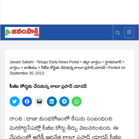
Janam Sakshi - Telugu Daily News Portal
>
జిల్లా వార్తలు
>
హైదరాబాద్
>
వార్తలు
>
జాతీయం
>
సీబీఐ కోర్టుకు చేరుకున్న లాలూ ప్రసాద్‌ యాదవ్‌
/
Posted on
September 30, 2013
సీబీఐ కోర్టుకు చేరుకున్న లాలూ ప్రసాద్‌ యాదవ్‌
Click
Click
Click
Click
Click
Click
to
to
to
to
to
to
share
share
email
share
share
share
on
on
a
on
on
on
Twitter
Facebook
link
LinkedIn
Telegram
WhatsApp
రాంచి : దాణా కుంభకోణంలో కేసుకు సంబంధించి
(Opens
(Opens
to
(Opens
(Opens
(Opens
in
in
a
in
in
in
మరికొద్దిసేపట్లో సీబీఐ కోర్టు తీర్పు వెలువరించింది. ఈ
new
new
friend
new
new
new
window)
window)
(Opens
window)
window)
window)
నేపధ్యంలో ఆర్జేడీ ఆధినేత లాలూ ప్రసాద్‌ యాదవ్‌ సీబీఐ
in