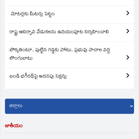
మోటర్లకు మీటర్లు పెట్టం
రాష్ట్ర ఆవిర్బావ వేడుకలను ఉదయంపూట నిర్వహించాలి
బొక్కతింటూ.. పుట్టిన గడ్డకు పోటు.. ప్రభువు పాదాల వద్ద
లొంగుబాటు
బండి భగీరథ్‌పై అదనపు సెక్షన్లు
జాతీయం