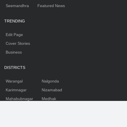
Seemandhra
Featured News
TRENDING
Edit Page
Cover Stories
Business
DISTRICTS
Warangal
Nalgonda
Karimnagar
Nizamabad
Mahabubnagar
Medhak
Adilabad
Rangareddy
Khammam