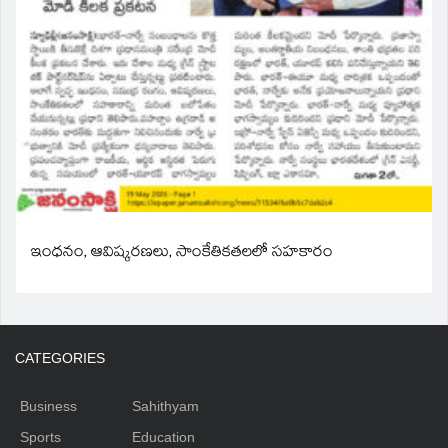
ఇంధనం, ఆవిష్కరణలు, సాంకేతికతలలో సహకారం
CATEGORIES
Business
Sahithyam
Sports
Education