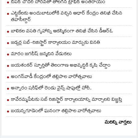
దీపక్ చౌదరి చొరవతో తొలగిన ట్రాఫిక్‌ అంతరాయం
ఎట్టకేలకు అందుబాటులోకి వచ్చిన ఆధార్ కేంద్రం తనిఖీ చేసిన
తహసీల్దార్
బాలికల వసతి గృహాన్ని ఆకస్మికంగా తనిఖీ చేసిన డీఆర్ఓ
జడ్చర్ల సబ్-రిజిస్ట్రార్ కార్యాలయం మార్పుకు వినతి
మారం జగదీష్ జన్మదిన వేడుకలు
జయశంకర్ స్ఫూర్తితో తెలంగాణ అభివృద్ధికి కృషి చేద్దాం
అంగన్‌వాడీ కేంద్రంలో తల్లిపాల వారోత్సవాలు
అన్నారం షరీఫ్‌లో రెండు వైన్స్ షాపుల్లో చోరీ..
కావేరమ్మపేటకు సబ్ రిజిస్ట్రార్ కార్యాలయాన్ని మార్చాలని విజ్ఞప్తి
బయన్నగూడెంలో ఘనంగా తల్లిపాల వారోత్సవాలు
మరిన్ని వార్తలు