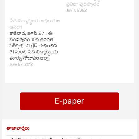
ప్రతిభా పురస్కారం
July 7, 2022
పేద విద్యార్థులకు అధికారుల
ఆసరా!
కాకినాడ, జూన్‌ 27 : ఈ
సంవత్సరం 10వ తరగతి
పరీక్షల్లో ఎ1 గ్రేడ్‌ సాధించిన
31 మంది పేద విద్యార్థులకు
తూర్పు గోదావరి జిల్లా
అధికారుల సంఘం ద్వారా
June 27, 2012
2000 రూపాయల నగదు
ప్రోత్సాహం, బంగారు
పతకం అందిస్తున్నామని
సంఘం అధ్యక్షులు, అదనపు
జాయింట్‌ కలెక్టర్‌
రామారావు వెల్లడించారు.
తూర్పు గోదావరి జిల్లాలో ఈ
సంవత్సరం 10వ తరగతి
పరీక్షల్లో ఉత్తమ ఫలితాలు
సాధించిన పేద విద్యార్థులకు
తాజావార్తలు
ఆర్థిఖ…