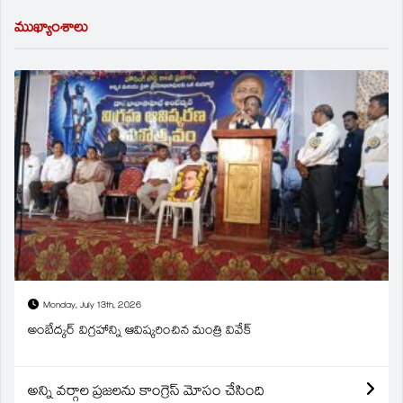
ముఖ్యాంశాలు
Monday, July 13th, 2026
అంబేద్కర్ విగ్రహాన్ని ఆవిష్కరించిన మంత్రి వివేక్
అన్ని వర్గాల ప్రజలను కాంగ్రెస్ మోసం చేసింది