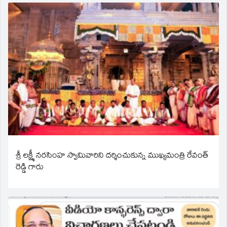
శ్రీ లక్ష్మీ నరసింహ స్వామివారిని దర్శించుకున్న ముఖ్యమంత్రి రేవంత్
రెడ్డి గారు