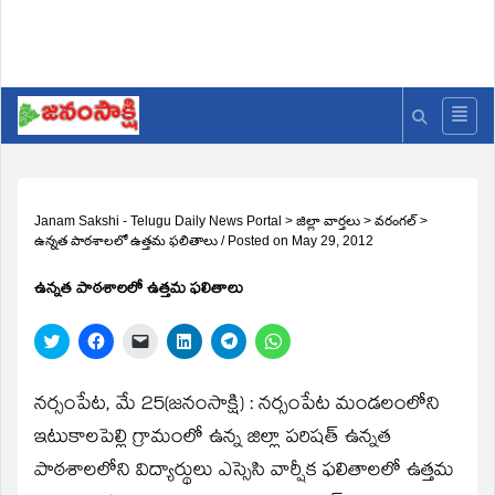
Janam Sakshi - Telugu Daily News Portal
>
జిల్లా వార్తలు
>
వరంగల్
>
ఉన్నత పాఠశాలలో ఉత్తమ ఫలితాలు
/
Posted on
May 29, 2012
ఉన్నత పాఠశాలలో ఉత్తమ ఫలితాలు
Click
Click
Click
Click
Click
Click
to
to
to
to
to
to
share
share
email
share
share
share
on
on
a
on
on
on
Twitter
Facebook
link
LinkedIn
Telegram
WhatsApp
నర్సంపేట, మే 25(జనంసాక్షి) : నర్సంపేట మండలంలోని
(Opens
(Opens
to
(Opens
(Opens
(Opens
in
in
a
in
in
in
ఇటుకాలపెల్లి గ్రామంలో ఉన్న జిల్లా పరిషత్‌ ఉన్నత
new
new
friend
new
new
new
window)
window)
(Opens
window)
window)
window)
పాఠశాలలోని విద్యార్థులు ఎస్సెసి వార్షీక ఫలితాలలో ఉత్తమ
in
new