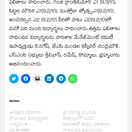
window)
ఫలితాలు సాధించారు. గంజి క్రాంతికుమార్‌ ఎ1 (9.3/10),
పిట్టల మౌనిక ఎ1(9.2/10), ముత్తోజు జ్యోత్స్నఎ1(9.2/10),
అందెకల్పన ఎ2 (9.2/10) వీరితో పాటు ఎ2(9.2/10)లో
మరో పది మంది విద్యార్థులు సాధించారు.ఉత్తమ ఫలితాలు
సాధించిన విద్యార్థులను పాఠశాల మేనేజ్‌మెంట్‌ కమిటీ
ఉపాధ్యక్షుడు కె.నగేష్‌, జేఎసి మండల కన్వీనర్‌ చంద్రమౌళి,
ఎస్‌ఎంసి సభ్యులు శ్రీనివాస్‌, రమేష్‌, కొమ్మాలు, భ్రహ్మచారిు
అభినందించారు.
Click
Click
Click
Click
Click
Click
to
to
to
to
to
to
share
share
email
share
share
share
on
on
a
on
on
on
Twitter
Facebook
link
LinkedIn
Telegram
WhatsApp
(Opens
(Opens
to
(Opens
(Opens
(Opens
in
in
a
in
in
in
Related
new
new
friend
new
new
new
window)
window)
(Opens
window)
window)
window)
*ఉత్తమ ఫలితాలు
జై నడిగడ్డ యువత
in
new
సాధించిన విద్యార్థులకు
ఆధ్వర్యంలో పదవ
window)
సన్మానం*
తరగతిలో ఉత్తమ ఫలితాలు
సాధించిన విద్యార్థులకు
July 19, 2022