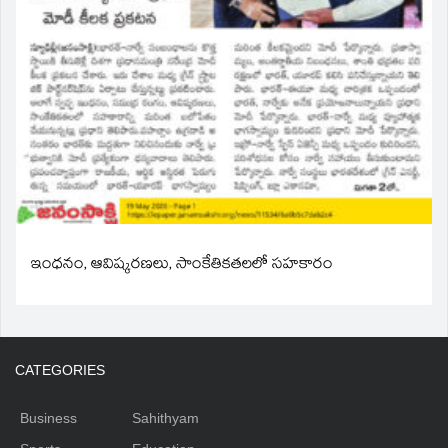
ఇంధనం, ఆవిష్కరణలు, సాంకేతికతలలో సహకారం
CATEGORIES
Business
Sahithyam