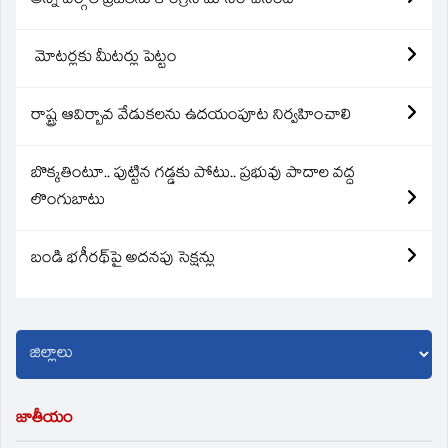
అన్ని వర్గాల ప్రజలను కాంగ్రెస్ మోసం చేసింది
మోటర్లకు మీటర్లు పెట్టం
రాష్ట్ర ఆవిర్బావ వేడుకలను ఉదయంపూట నిర్వహించాలి
బొక్కతింటూ.. పుట్టిన గడ్డకు పోటు.. ప్రభువు పాదాల వద్ద
లొంగుబాటు
బండి భగీరథ్‌పై అదనపు సెక్షన్లు
జాతీయం