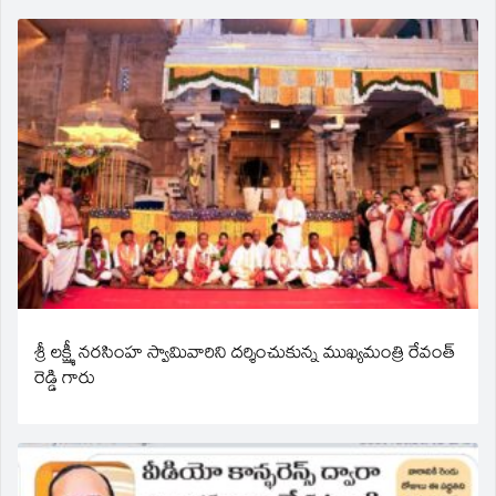
శ్రీ లక్ష్మీ నరసింహ స్వామివారిని దర్శించుకున్న ముఖ్యమంత్రి రేవంత్
రెడ్డి గారు