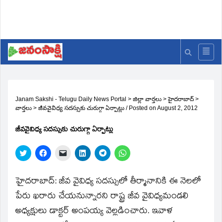
Janam Sakshi - Telugu Daily News Portal
>
జిల్లా వార్తలు
>
హైదరాబాద్
>
వార్తలు
>
జీవవైవిధ్య సదస్సుకు చురుగ్గా ఏర్పాట్లు
/
Posted on
August 2, 2012
జీవవైవిధ్య సదస్సుకు చురుగ్గా ఏర్పాట్లు
Click
Click
Click
Click
Click
Click
to
to
to
to
to
to
share
share
email
share
share
share
on
on
a
on
on
on
Twitter
Facebook
link
LinkedIn
Telegram
WhatsApp
హైదరాబాద్‌: జీవ వైవిధ్య సదస్సులో తీర్మానానికి ఈ నెలలో
(Opens
(Opens
to
(Opens
(Opens
(Opens
in
in
a
in
in
in
పేరు ఖరారు చేయనున్నారని రాష్ట్ర జీవ వైవిధ్యమండలి
new
new
friend
new
new
new
window)
window)
(Opens
window)
window)
window)
అధ్యక్షులు డాక్టర్‌ అంపయ్య వెల్లడించారు. ఇవాళ
in
new