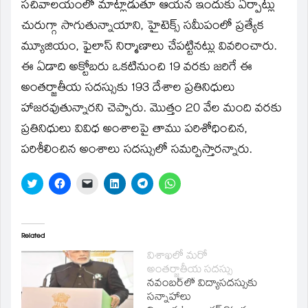
window)
సచివాలయంలో మాట్లాడుతూ ఆయన ఇందుకు ఏర్పాట్లు
చురుగ్గా సాగుతున్నాయాని, హైటెక్స్‌ సమీపంలో ప్రత్యేక
మ్యూజియం, ఫైలాస్‌ నిర్మాణాలు చేపట్టినట్లు వివరించారు.
ఈ ఏడాది అక్టోబరు ఒకటినుంచి 19 వరకు జరిగే ఈ
అంతర్జాతీయ సదస్సుకు 193 దేశాల ప్రతినిధులు
హాజరవుతున్నారని చెప్పారు. మొత్తం 20 వేల మంది వరకు
ప్రతినిధులు వివిధ అంశాలపై తాము పరిశోధించిన,
పరిశీలించిన అంశాలు సదస్సులో సమర్పిస్తారన్నారు.
Click
Click
Click
Click
Click
Click
to
to
to
to
to
to
share
share
email
share
share
share
on
on
a
on
on
on
Twitter
Facebook
link
LinkedIn
Telegram
WhatsApp
(Opens
(Opens
to
(Opens
(Opens
(Opens
in
in
a
in
in
in
Related
new
new
friend
new
new
new
window)
window)
(Opens
window)
window)
window)
విశాఖలో మరో
in
అంతర్జాతీయ సదస్సు
new
window)
నవంబర్‌లో విద్యాసదస్సుకు
సన్నాహాలు