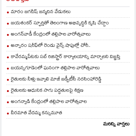
తాజావార్తలు
లోటుసాట్లు లేకుండా
ఏర్పాట్లు పూర్తి చేయాలని,
మారం జగదీష్ జన్మదిన వేడుకలు
సంబంధిత అధికారులకు
ముక్యమంత్రి ఆదేశాలిచ్చారు.
జయశంకర్ స్ఫూర్తితో తెలంగాణ అభివృద్ధికి కృషి చేద్దాం
ఈ సదస్సుకు…
అంగన్‌వాడీ కేంద్రంలో తల్లిపాల వారోత్సవాలు
అన్నారం షరీఫ్‌లో రెండు వైన్స్ షాపుల్లో చోరీ..
కావేరమ్మపేటకు సబ్ రిజిస్ట్రార్ కార్యాలయాన్ని మార్చాలని విజ్ఞప్తి
బయన్నగూడెంలో ఘనంగా తల్లిపాల వారోత్సవాలు
రైతులకు నీళ్లు ఇవ్వాలి మాజీ జడ్పీటీసీ నరసింహారెడ్డి
రైతులకు ఆధునిక సాగు పద్ధతులపై శిక్షణ
అంగన్వాడి కేంద్రంలో తల్లిపాల వారోత్సవాల
వీరమాత వేదమ్మ కన్నుమూత
మరిన్ని వార్తలు