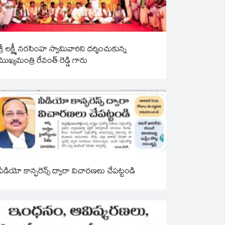
శ్రీ లక్ష్మీ నరసింహ స్వామివారిని దర్శించుకున్న
ముఖ్యమంత్రి రేవంత్ రెడ్డి గారు
వీడియో కాన్ఫరెన్స్ ద్వారా విచారణలు చేపట్టండి