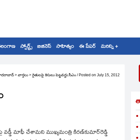
ెలంగాణ
స్పోర్ట్స్
బిజినెస్
సాహిత్యం
ఈ పేపర్
మరిన్ని +
ైదరాబాద్
>
వార్తలు
>
రైతులపై కెసులు పెట్టవద్దు:సీఎం
/
Posted on
July 15, 2012
ఎం
త
డ్డీ మాఫీ చేశామని ముఖ్యమంత్రి కిరణ్‌కుమార్‌రెడ్డి