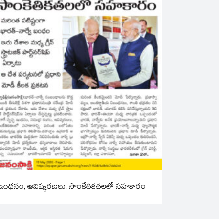
ఇంధనం, ఆవిష్కరణలు, సాంకేతికతలలో సహకారం