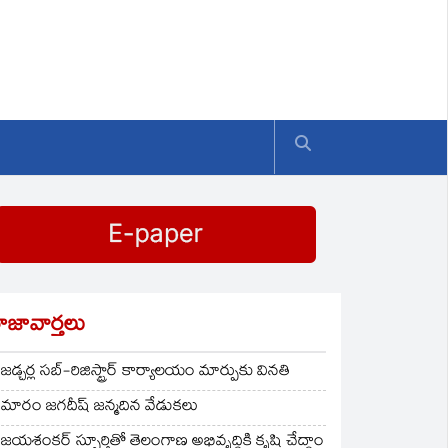
ాజావార్తలు
జడ్చర్ల సబ్-రిజిస్ట్రార్ కార్యాలయం మార్పుకు వినతి
మారం జగదీష్ జన్మదిన వేడుకలు
జయశంకర్ స్ఫూర్తితో తెలంగాణ అభివృద్ధికి కృషి చేద్దాం