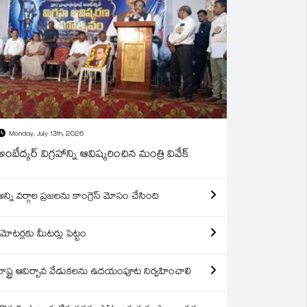
Monday, July 13th, 2026
అంబేద్కర్ విగ్రహాన్ని ఆవిష్కరించిన మంత్రి వివేక్
అన్ని వర్గాల ప్రజలను కాంగ్రెస్ మోసం చేసింది
మోటర్లకు మీటర్లు పెట్టం
రాష్ట్ర ఆవిర్బావ వేడుకలను ఉదయంపూట నిర్వహించాలి