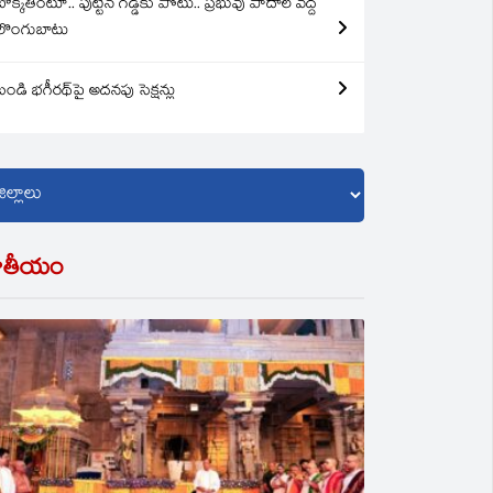
బొక్కతింటూ.. పుట్టిన గడ్డకు పోటు.. ప్రభువు పాదాల వద్ద
లొంగుబాటు
బండి భగీరథ్‌పై అదనపు సెక్షన్లు
ాతీయం