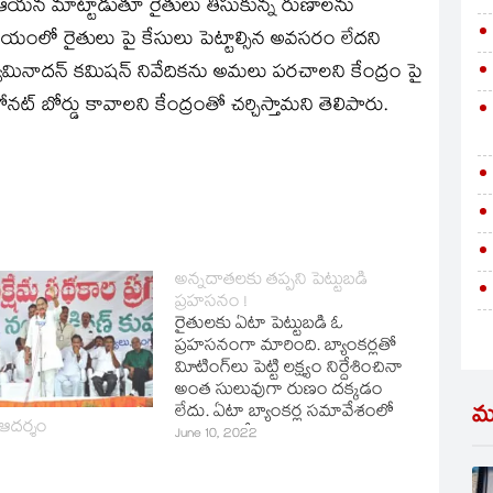
న్న ఆయన మాట్టాడుతూ రైతులు తీసుకున్న రుణాలను
ఈ విషయంలో రైతులు పై కేసులు పెట్టాల్సిన అవసరం లేదని
ినాదన్‌ కమిషన్‌ నివేదికను అమలు పరచాలని కేంద్రం పై
ోనట్‌ బోర్డు కావాలని కేంద్రంతో చర్చిస్తామని తెలిపారు.
అన్నదాతలకు తప్పని పెట్టుబడి
ప్రహసనం !
రైతులకు ఏటా పెట్టుబడి ఓ
ప్రహసనంగా మారింది. బ్యాంకర్లతో
విూటింగ్‌లు పెట్టి లక్ష్యం నిర్దేశించినా
అంత సులువుగా రుణం దక్కడం
లేదు. ఏటా బ్యాంకర్ల సమావేశంలో
మ
 ఆదర్శం
లక్ష్యాలు నిర్దేశిస్తున్నా ఆ లక్ష్యాలు
June 10, 2022
చేరుకోవడం లేదు. క్షేత్రస్థాయిలో
బ్యాంకర్లు రైతులను పురుగులుగానే