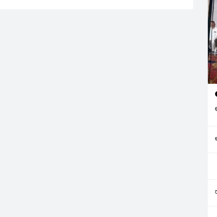
చూస్తున్నారు. వారికి రుణాలు
ఇవ్వడం అన్నది లక్ష్యంగా
ఆలోచించడం లేదు. వానాకాల సీజన్‌
మొదలు కావడంతో అన్న దాతలు
పంట రుణాల కోసం బ్యాంకులకు
పరుగులు పెడుతున్నారు. ఉభయ…