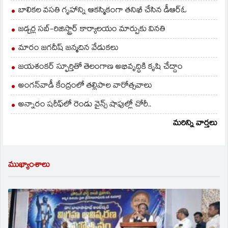
బాలికల వసతి గృహాన్ని ఆకస్మికంగా తనిఖీ చేసిన డీఆర్ఓ
జడ్చర్ల సబ్-రిజిస్ట్రార్ కార్యాలయం మార్పుకు వినతి
మారం జగదీష్ జన్మదిన వేడుకలు
జయశంకర్ స్ఫూర్తితో తెలంగాణ అభివృద్ధికి కృషి చేద్దాం
అంగన్‌వాడీ కేంద్రంలో తల్లిపాల వారోత్సవాలు
అన్నారం షరీఫ్‌లో రెండు వైన్స్ షాపుల్లో చోరీ..
మరిన్ని వార్తలు
ముఖ్యాంశాలు