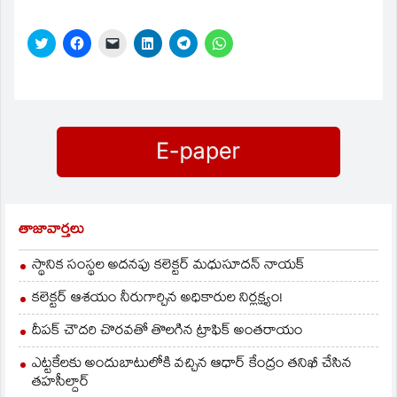
Click
Click
Click
Click
Click
Click
to
to
to
to
to
to
share
share
email
share
share
share
on
on
a
on
on
on
Twitter
Facebook
link
LinkedIn
Telegram
WhatsApp
(Opens
(Opens
to
(Opens
(Opens
(Opens
in
in
a
in
in
in
new
new
friend
new
new
new
window)
window)
(Opens
window)
window)
window)
in
new
window)
తాజావార్తలు
స్థానిక సంస్థల అదనపు కలెక్టర్ మధుసూదన్ నాయక్
కలెక్టర్ ఆశయం నీరుగార్చిన అధికారుల నిర్లక్ష్యం!
దీపక్ చౌదరి చొరవతో తొలగిన ట్రాఫిక్‌ అంతరాయం
ఎట్టకేలకు అందుబాటులోకి వచ్చిన ఆధార్ కేంద్రం తనిఖీ చేసిన
తహసీల్దార్