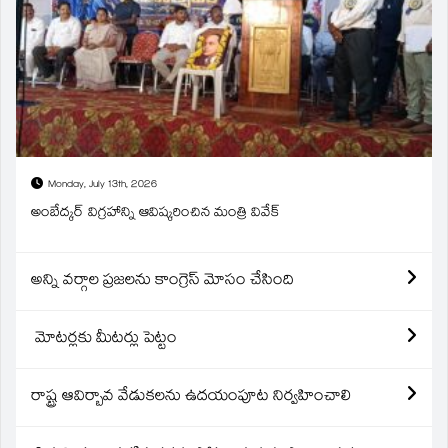
Monday, July 13th, 2026
అంబేద్కర్ విగ్రహాన్ని ఆవిష్కరించిన మంత్రి వివేక్
అన్ని వర్గాల ప్రజలను కాంగ్రెస్ మోసం చేసింది
మోటర్లకు మీటర్లు పెట్టం
రాష్ట్ర ఆవిర్బావ వేడుకలను ఉదయంపూట నిర్వహించాలి