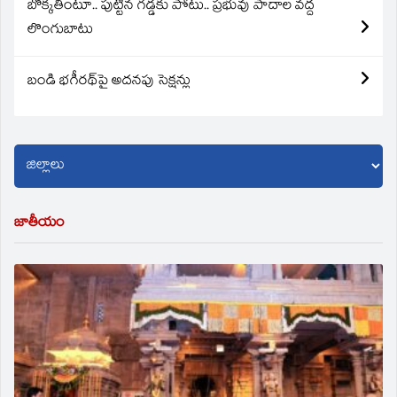
బొక్కతింటూ.. పుట్టిన గడ్డకు పోటు.. ప్రభువు పాదాల వద్ద
లొంగుబాటు
బండి భగీరథ్‌పై అదనపు సెక్షన్లు
జాతీయం