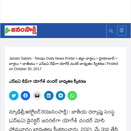
Janam Sakshi - Telugu Daily News Portal
>
జిల్లా వార్తలు
>
హైదరాబాద్
>
వార్తలు
>
జాతీయం
>
ఎన్‌ఐఏ చీఫ్‌గా యోగేశ్‌ చందర్‌ బాధ్యతల స్వీకరణ
/
Posted
on
October 30, 2017
ఎన్‌ఐఏ చీఫ్‌గా యోగేశ్‌ చందర్‌ బాధ్యతల స్వీకరణ
Click
Click
Click
Click
Click
Click
to
to
to
to
to
to
share
share
email
share
share
share
on
on
a
on
on
on
Twitter
Facebook
link
LinkedIn
Telegram
WhatsApp
న్యూఢిల్లీ,అక్టోబర్‌30(జ‌నంసాక్షి) : జాతీయ దర్యాప్తు సంస్థ
(Opens
(Opens
to
(Opens
(Opens
(Opens
in
in
a
in
in
in
(ఎన్‌ఐఏ) డైరక్టర్‌ జనరల్‌గా యోగేశ్‌ చందర్‌ మోదీ
new
new
friend
new
new
new
window)
window)
(Opens
window)
window)
window)
సోమవారం బాధ్యతలు స్వీకరించారు. 2021, మే 31వ తేదీ
in