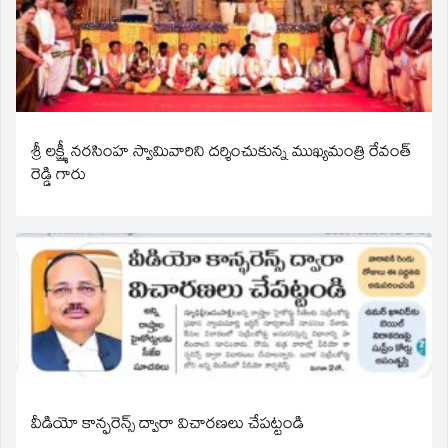
శ్రీ లక్ష్మీ నరసింహ స్వామివారిని దర్శించుకున్న ముఖ్యమంత్రి రేవంత్
రెడ్డి గారు
వీడియో కాన్ఫరెన్స్ ద్వారా విచారణలు చేపట్టండి