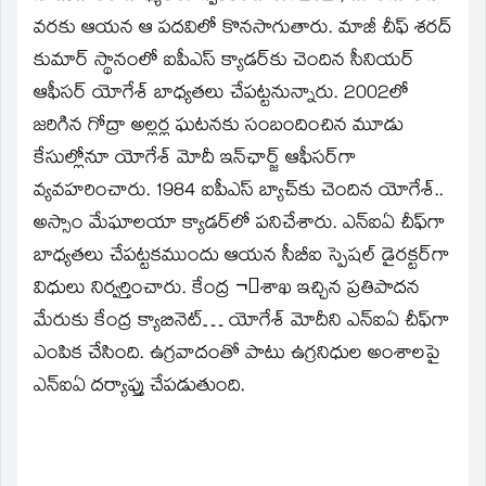
new
window)
వరకు ఆయన ఆ పదవిలో కొనసాగుతారు. మాజీ చీఫ్‌ శరద్‌
కుమార్‌ స్థానంలో ఐపీఎస్‌ క్యాడర్‌కు చెందిన సీనియర్‌
ఆఫీసర్‌ యోగేశ్‌ బాధ్యతలు చేపట్టనున్నారు. 2002లో
జరిగిన గోద్రా అల్లర్ల ఘటనకు సంబందించిన మూడు
కేసుల్లోనూ యోగేశ్‌ మోదీ ఇన్‌ఛార్జ్‌ ఆఫీసర్‌గా
వ్యవహరించారు. 1984 ఐపీఎస్‌ బ్యాచ్‌కు చెందిన యోగేశ్‌..
అస్సాం మేఘాలయా క్యాడర్‌లో పనిచేశారు. ఎన్‌ఐఏ చీఫ్‌గా
బాధ్యతలు చేపట్టకముందు ఆయన సీబీఐ స్పెషల్‌ డైరక్టర్‌గా
విధులు నిర్వర్తించారు. కేంద్ర ¬ంశాఖ ఇచ్చిన ప్రతిపాదన
మేరుకు కేంద్ర క్యాబినెట్‌… యోగేశ్‌ మోదీని ఎన్‌ఐఏ చీఫ్‌గా
ఎంపిక చేసింది. ఉగ్రవాదంతో పాటు ఉగ్రనిధుల అంశాలపై
ఎన్‌ఐఏ దర్యాప్తు చేపడుతుంది.