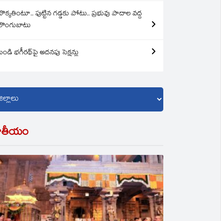
బొక్కతింటూ.. పుట్టిన గడ్డకు పోటు.. ప్రభువు పాదాల వద్ద
లొంగుబాటు
బండి భగీరథ్‌పై అదనపు సెక్షన్లు
ాతీయం