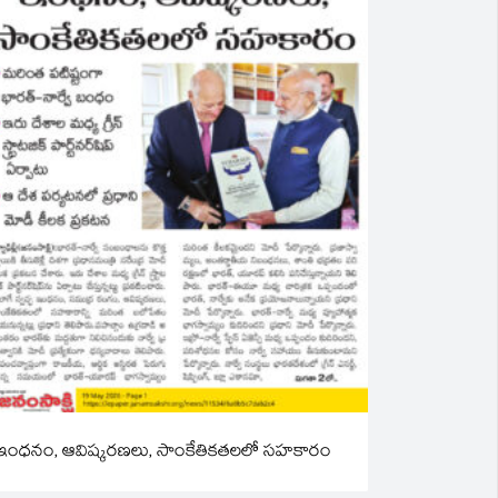
ఇంధనం, ఆవిష్కరణలు, సాంకేతికతలలో సహకారం