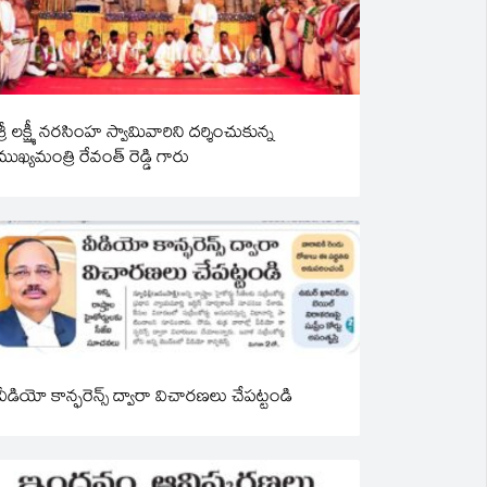
శ్రీ లక్ష్మీ నరసింహ స్వామివారిని దర్శించుకున్న
ముఖ్యమంత్రి రేవంత్ రెడ్డి గారు
వీడియో కాన్ఫరెన్స్ ద్వారా విచారణలు చేపట్టండి