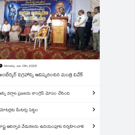
Monday, July 13th, 2026
అంబేద్కర్ విగ్రహాన్ని ఆవిష్కరించిన మంత్రి వివేక్
అన్ని వర్గాల ప్రజలను కాంగ్రెస్ మోసం చేసింది
మోటర్లకు మీటర్లు పెట్టం
రాష్ట్ర ఆవిర్బావ వేడుకలను ఉదయంపూట నిర్వహించాలి