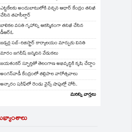
ఎట్టకేలకు అందుబాటులోకి వచ్చిన ఆధార్ కేంద్రం తనిఖీ
చేసిన తహసీల్దార్
బాలికల వసతి గృహాన్ని ఆకస్మికంగా తనిఖీ చేసిన
డీఆర్ఓ
జడ్చర్ల సబ్-రిజిస్ట్రార్ కార్యాలయం మార్పుకు వినతి
మారం జగదీష్ జన్మదిన వేడుకలు
జయశంకర్ స్ఫూర్తితో తెలంగాణ అభివృద్ధికి కృషి చేద్దాం
అంగన్‌వాడీ కేంద్రంలో తల్లిపాల వారోత్సవాలు
అన్నారం షరీఫ్‌లో రెండు వైన్స్ షాపుల్లో చోరీ..
మరిన్ని వార్తలు
ుఖ్యాంశాలు