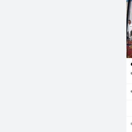
యం సాధించింది.
ిల్స్‌లో కిదాంబి
ాయి ప్రణీత్‌ విజయం
.…