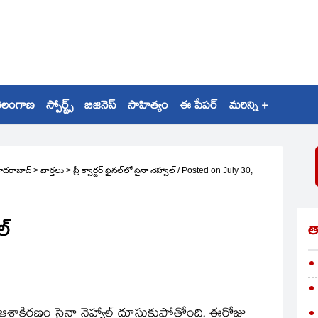
ెలంగాణ
స్పోర్ట్స్
బిజినెస్
సాహిత్యం
ఈ పేపర్
మరిన్ని +
ైదరాబాద్
>
వార్తలు
>
ప్రీ క్వార్టర్‌ ఫైనల్‌లో సైనా నెహ్వాల్‌
/
Posted on
July 30,
్‌
త
న్‌ ఆశాకిరణం సైనా నెహ్వాల్‌ దూసుకుపోతోంది. ఈరోజు