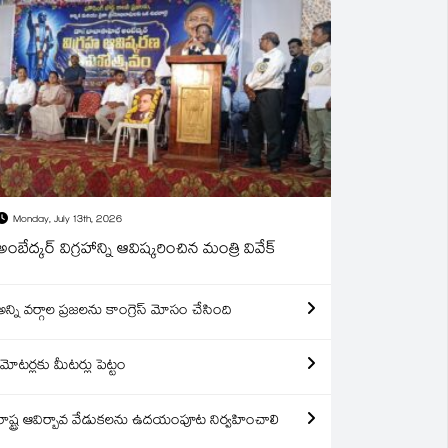
Monday, July 13th, 2026
అంబేద్కర్ విగ్రహాన్ని ఆవిష్కరించిన మంత్రి వివేక్
అన్ని వర్గాల ప్రజలను కాంగ్రెస్ మోసం చేసింది
మోటర్లకు మీటర్లు పెట్టం
రాష్ట్ర ఆవిర్బావ వేడుకలను ఉదయంపూట నిర్వహించాలి