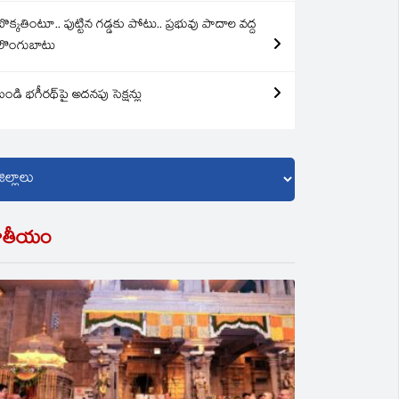
బొక్కతింటూ.. పుట్టిన గడ్డకు పోటు.. ప్రభువు పాదాల వద్ద
లొంగుబాటు
బండి భగీరథ్‌పై అదనపు సెక్షన్లు
ాతీయం