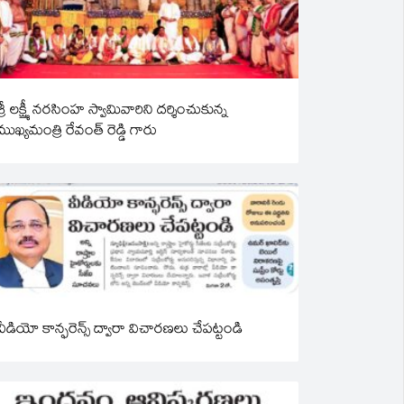
శ్రీ లక్ష్మీ నరసింహ స్వామివారిని దర్శించుకున్న
ముఖ్యమంత్రి రేవంత్ రెడ్డి గారు
వీడియో కాన్ఫరెన్స్ ద్వారా విచారణలు చేపట్టండి