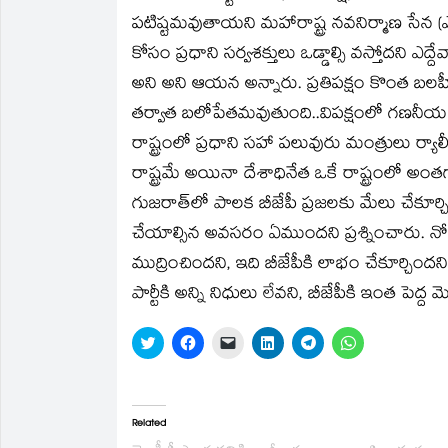
in
in
a
in
in
in
పటిష్టమవుతాయని మహారాష్ట్ర నవనిర్మాణ సేన (ఎంఎ
new
new
friend
new
new
new
window)
window)
(Opens
window)
window)
window)
in
కోసం ప్రధాని సర్వశక్తులు ఒడ్డాల్సి వస్తోదని 
new
window)
అని అని ఆయన అన్నారు. ప్రతిపక్షం కొంత బలహ
తర్వాత బలోపేతమవుతుంది..విపక్షంలో గణనీయ మ
రాష్ట్రంలో ప్రధాని సహా పలువురు మంత్రులు ర్యా
రాష్ట్రమే అయినా దేశాధినేత ఒకే రాష్ట్రంలో అంతగ
గుజరాత్‌లో పాలక బీజేపీ ప్రజలకు మేలు చేకూర్
చేయాల్సిన అవసరం ఏముందని ప్రశ్నించారు. నోట్ల
ముద్రించిందని, ఇది బీజేపీకి లాభం చేకూర్చ
పార్టీకి అన్ని నిధులు లేవని, బీజేపీకి ఇంత పె
Click
Click
Click
Click
Click
Click
to
to
to
to
to
to
share
share
email
share
share
share
on
on
a
on
on
on
Twitter
Facebook
link
LinkedIn
Telegram
WhatsApp
(Opens
(Opens
to
(Opens
(Opens
(Opens
in
in
a
in
in
in
Related
new
new
friend
new
new
new
window)
window)
(Opens
window)
window)
window)