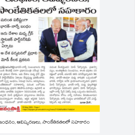
ఇంధనం, ఆవిష్కరణలు, సాంకేతికతలలో సహకారం