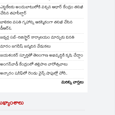
ఎట్టకేలకు అందుబాటులోకి వచ్చిన ఆధార్ కేంద్రం తనిఖీ
చేసిన తహసీల్దార్
బాలికల వసతి గృహాన్ని ఆకస్మికంగా తనిఖీ చేసిన
డీఆర్ఓ
జడ్చర్ల సబ్-రిజిస్ట్రార్ కార్యాలయం మార్పుకు వినతి
మారం జగదీష్ జన్మదిన వేడుకలు
జయశంకర్ స్ఫూర్తితో తెలంగాణ అభివృద్ధికి కృషి చేద్దాం
అంగన్‌వాడీ కేంద్రంలో తల్లిపాల వారోత్సవాలు
అన్నారం షరీఫ్‌లో రెండు వైన్స్ షాపుల్లో చోరీ..
మరిన్ని వార్తలు
ుఖ్యాంశాలు