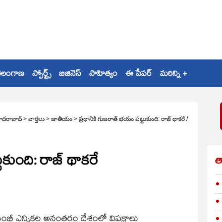
ెలంగాణ
స్పోర్ట్స్
బిజినెస్
సాహిత్యం
ఈ పేపర్
మరిన్ని +
ైదరాబాద్
>
వార్తలు
>
జాతీయం
>
ప్రధానికి గుజరాత్‌ భయం పట్టుకుంది: రాజ్‌ థాకరే
/
కుంది: రాజ్‌ థాకరే
త
ెంబ్లీ ఎన్నికల అనంతరం దేశంలో విపక్షాలు