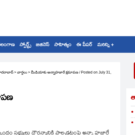
ెలంగాణ
స్పోర్ట్స్
బిజినెస్
సాహిత్యం
ఈ పేపర్
మరిన్ని +
ైదరాబాద్
>
వార్తలు
>
మీడియాకు అన్నాహజారే క్షమాపణ
/
Posted on
July 31,
మాపణ
త
బృందం సభ్యులు దౌర్జన్యానికి పాల్పడటంపై అన్నా హజారే