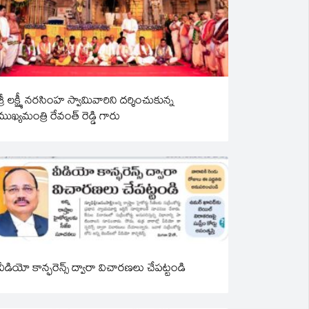
శ్రీ లక్ష్మీ నరసింహ స్వామివారిని దర్శించుకున్న
ముఖ్యమంత్రి రేవంత్ రెడ్డి గారు
వీడియో కాన్ఫరెన్స్ ద్వారా విచారణలు చేపట్టండి