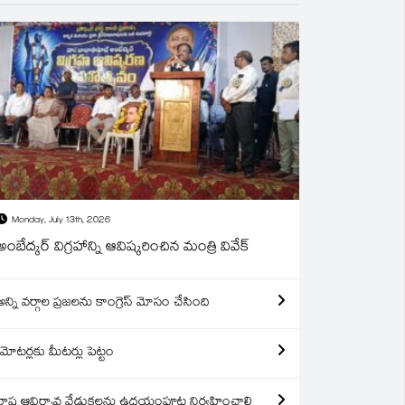
Monday, July 13th, 2026
అంబేద్కర్ విగ్రహాన్ని ఆవిష్కరించిన మంత్రి వివేక్
అన్ని వర్గాల ప్రజలను కాంగ్రెస్ మోసం చేసింది
మోటర్లకు మీటర్లు పెట్టం
రాష్ట్ర ఆవిర్బావ వేడుకలను ఉదయంపూట నిర్వహించాలి