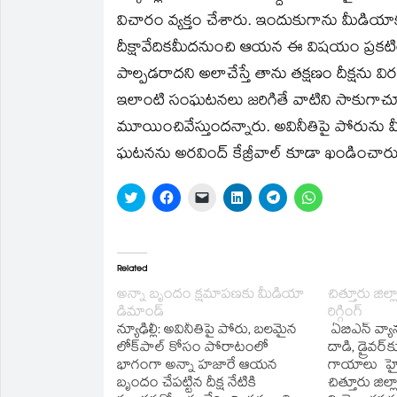
in
in
a
in
in
in
విచారం వ్యక్తం చేశారు. ఇందుకుగాను మీడి
new
new
friend
new
new
new
window)
window)
(Opens
window)
window)
window)
in
దీక్షావేదికమీదనుంచి ఆయన ఈ విషయం ప్రకటి
new
window)
పాల్పడరాదని అలాచేస్తే తాను తక్షణం దీక్షను
ఇలాంటి సంఘటనలు జరిగితే వాటిని సాకుగాచూపి ప్
మూయించివేస్తుందన్నారు. అవినీతిపై పోరును 
ఘటనను అరవింద్‌ కేజ్రీవాల్‌ కూడా ఖండించారు
Click
Click
Click
Click
Click
Click
to
to
to
to
to
to
share
share
email
share
share
share
on
on
a
on
on
on
Twitter
Facebook
link
LinkedIn
Telegram
WhatsApp
(Opens
(Opens
to
(Opens
(Opens
(Opens
in
in
a
in
in
in
Related
new
new
friend
new
new
new
window)
window)
(Opens
window)
window)
window)
అన్నా బృందం క్షమాపణకు మీడియా
చిత్తూరు జి
in
డిమాండ్‌
రిగ్గింగ్
new
window)
న్యూఢిల్లీ: అవినీతిపై పోరు, బలమైన
ఏబిఎన్ వ్యాను
లోక్‌పాల్‌ కోసం పోరాటంలో
దాడి, డ్రైవర
భాగంగా అన్నా హజారే ఆయన
గాయాలు హైద
బృందం చేపట్టిన దీక్ష నేటికి
చిత్తూరు జిల్ల