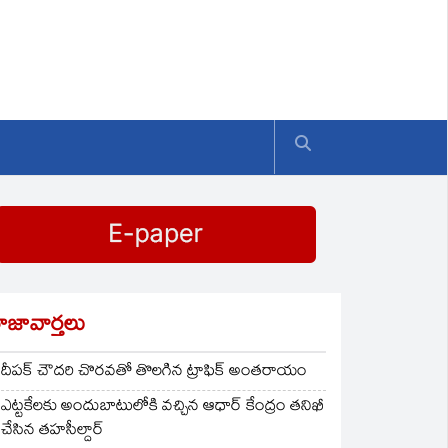
ాజావార్తలు
దీపక్ చౌదరి చొరవతో తొలగిన ట్రాఫిక్‌ అంతరాయం
ఎట్టకేలకు అందుబాటులోకి వచ్చిన ఆధార్ కేంద్రం తనిఖీ
చేసిన తహసీల్దార్