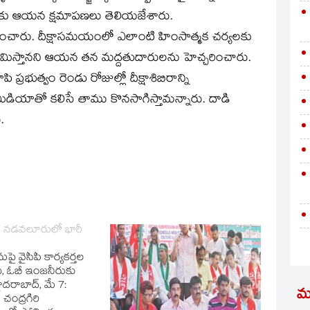
యాకు ఆయన క్షమాపణలు తెలియజేశారు.
ంచారు. దీక్షాసమయంలో ఎలాంటి హింసాత్మక చర్యలకు
 విరమిస్తానని ఆయన తన మద్దతుదారులను హెచ్చరించారు.
రభుత్వం రెండు రోజుల్లో దీక్షాశిబిరాన్ని
మీడియాతో కలిసే తాము కొనసాగిస్తామన్నారు. దాడి
.
ల్లా నడవలూరులో భారీ
పై వైసీపీ కార్యకర్తల
్‌కు, ఓబీ ఇంజనీరుకు
రాబాద్, మే 7:
మ
ా చంద్రగిరి