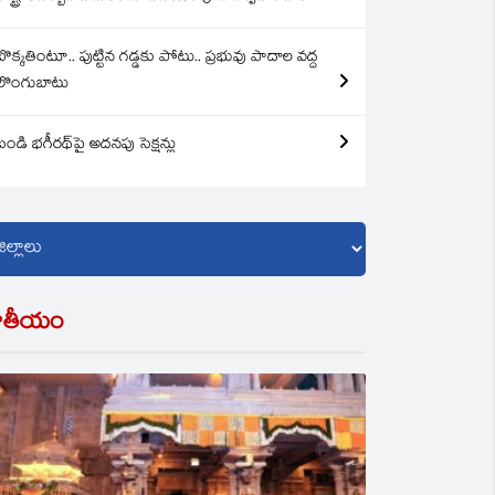
బొక్కతింటూ.. పుట్టిన గడ్డకు పోటు.. ప్రభువు పాదాల వద్ద
లొంగుబాటు
బండి భగీరథ్‌పై అదనపు సెక్షన్లు
ాతీయం