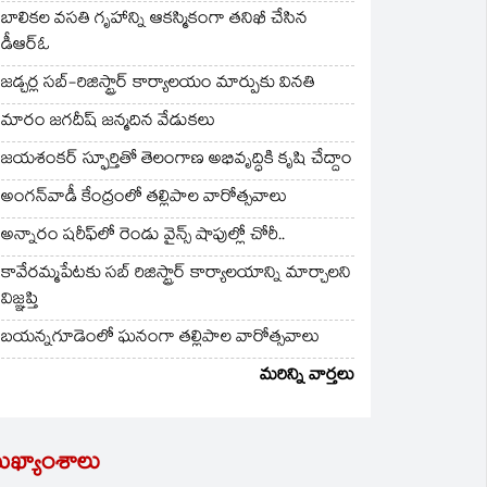
బాలికల వసతి గృహాన్ని ఆకస్మికంగా తనిఖీ చేసిన
డీఆర్ఓ
జడ్చర్ల సబ్-రిజిస్ట్రార్ కార్యాలయం మార్పుకు వినతి
మారం జగదీష్ జన్మదిన వేడుకలు
జయశంకర్ స్ఫూర్తితో తెలంగాణ అభివృద్ధికి కృషి చేద్దాం
అంగన్‌వాడీ కేంద్రంలో తల్లిపాల వారోత్సవాలు
అన్నారం షరీఫ్‌లో రెండు వైన్స్ షాపుల్లో చోరీ..
కావేరమ్మపేటకు సబ్ రిజిస్ట్రార్ కార్యాలయాన్ని మార్చాలని
విజ్ఞప్తి
బయన్నగూడెంలో ఘనంగా తల్లిపాల వారోత్సవాలు
మరిన్ని వార్తలు
ుఖ్యాంశాలు