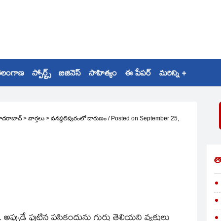
ెలంగాణ
స్పోర్ట్స్
బిజినెస్
సాహిత్యం
ఈ పేపర్
మరిన్ని +
ైదరాబాద్
>
వార్తలు
>
వనస్థలిపురంలో దారుణం
/
Posted on
September 25,
త
ప్పుడే పుట్టిన పసికందును గుర్తు తెలియని వ్యక్తులు