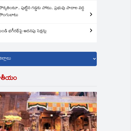
బొక్కతింటూ.. పుట్టిన గడ్డకు పోటు.. ప్రభువు పాదాల వద్ద
లొంగుబాటు
బండి భగీరథ్‌పై అదనపు సెక్షన్లు
ాతీయం