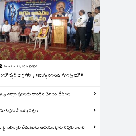
Monday, July 13th, 2026
అంబేద్కర్ విగ్రహాన్ని ఆవిష్కరించిన మంత్రి వివేక్
అన్ని వర్గాల ప్రజలను కాంగ్రెస్ మోసం చేసింది
మోటర్లకు మీటర్లు పెట్టం
రాష్ట్ర ఆవిర్బావ వేడుకలను ఉదయంపూట నిర్వహించాలి