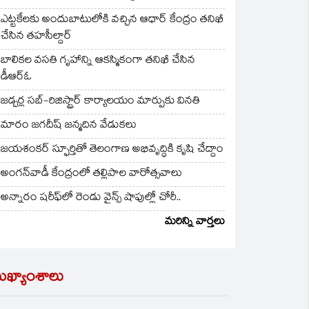
ఎట్టకేలకు అందుబాటులోకి వచ్చిన ఆధార్ కేంద్రం తనిఖీ
చేసిన తహసీల్దార్
బాలికల వసతి గృహాన్ని ఆకస్మికంగా తనిఖీ చేసిన
డీఆర్ఓ
జడ్చర్ల సబ్-రిజిస్ట్రార్ కార్యాలయం మార్పుకు వినతి
మారం జగదీష్ జన్మదిన వేడుకలు
జయశంకర్ స్ఫూర్తితో తెలంగాణ అభివృద్ధికి కృషి చేద్దాం
అంగన్‌వాడీ కేంద్రంలో తల్లిపాల వారోత్సవాలు
అన్నారం షరీఫ్‌లో రెండు వైన్స్ షాపుల్లో చోరీ..
మరిన్ని వార్తలు
ుఖ్యాంశాలు