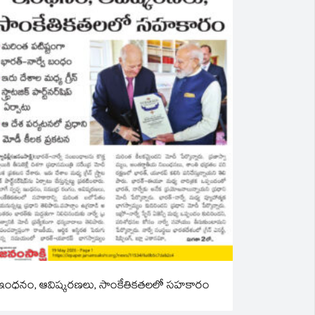
ఇంధనం, ఆవిష్కరణలు, సాంకేతికతలలో సహకారం