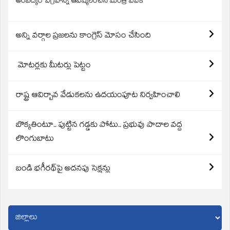
అంబేద్కర్ విగ్రహాన్ని ఆవిష్కరించిన మంత్రి వివేక్
అన్ని వర్గాల ప్రజలను కాంగ్రెస్ మోసం చేసింది
మోటర్లకు మీటర్లు పెట్టం
రాష్ట్ర ఆవిర్బావ వేడుకలను ఉదయంపూట నిర్వహించాలి
బొక్కతింటూ.. పుట్టిన గడ్డకు పోటు.. ప్రభువు పాదాల వద్ద
లొంగుబాటు
బండి భగీరథ్‌పై అదనపు సెక్షన్లు