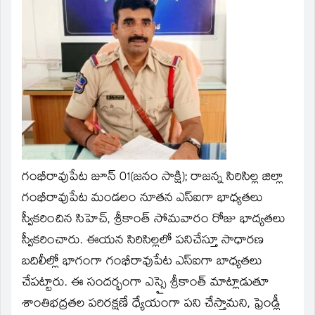
new
window)
గంభీరావుపేట జూన్ 01(జనం సాక్షి);
రాజన్న సిరిసిల్ల జిల్లా
గంభీరావుపేట మండలం నూతన ఎస్ఐగా భాధ్యతలు
స్వీకరించిన సిహెచ్, శ్రీకాంత్ సోమవారం రోజు భాద్యతలు
స్వీకరించారు. ఈయన సిరిసిల్లలో పనిచేస్తూ సాధారణ
బదిలీల్లో భాగంగా గంభీరావుపేట ఎస్ఐగా బాధ్యతలు
చేపట్టారు. ఈ సందర్భంగా ఎస్సై శ్రీకాంత్ మాట్లాడుతూ
శాంతిభద్రతల పరిరక్షణే ధ్యేయంగా పని చేస్తామని, ఫ్రెండ్లీ