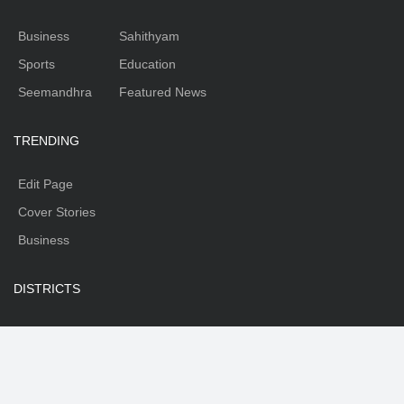
Business
Sahithyam
Sports
Education
Seemandhra
Featured News
TRENDING
Edit Page
Cover Stories
Business
DISTRICTS
Warangal
Nalgonda
Karimnagar
Nizamabad
Mahabubnagar
Medhak