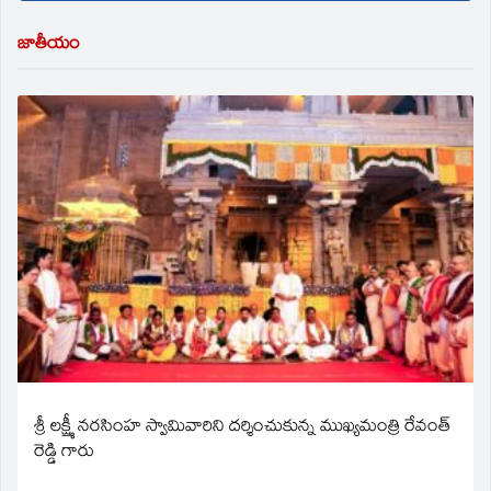
జాతీయం
శ్రీ లక్ష్మీ నరసింహ స్వామివారిని దర్శించుకున్న ముఖ్యమంత్రి రేవంత్
రెడ్డి గారు