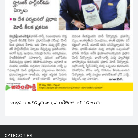
ఇంధనం, ఆవిష్కరణలు, సాంకేతికతలలో సహకారం
CATEGORIES