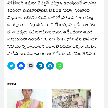
పోలీసింగ్ అమలు చేస్తూనే చట్టాన్ని ఉల్లంఘించే వారిపట్ల
కఠినంగా వ్యవహరిస్తానని, నిషేధిత గుట్కా, గంజాయి
విక్రయాల అరికడతామని, దానితో పాటు మహిళల పట్ల
అసభ్యంగా ప్రవర్తించిన, ఈ వ్ టీజింగ్, పాల్పడే వారి పట్ల
కఠిన చర్యలు తీసుకుంటామన్నారు. అదేవిధంగా ఆపద
సమయంలో డయల్ 100 నెంబర్ కు ఫోన్ చేసి పోలీసుల
సహాయాన్ని పొందాలని ఎలాంటి సమస్య వచ్చినా వెంటనే
పోలీసులకు సమాచారం అందజేయాలని ఎస్ఐ తెలిపారు.
Click
Click
Click
Click
Click
Click
to
to
to
to
to
to
share
share
email
share
share
share
on
on
a
on
on
on
Twitter
Facebook
link
LinkedIn
Telegram
WhatsApp
(Opens
(Opens
to
(Opens
(Opens
(Opens
in
in
a
in
in
in
Related
new
new
friend
new
new
new
window)
window)
(Opens
window)
window)
window)
in
new
window)