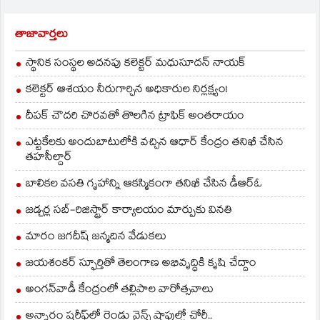
తాజావార్తలు
స్థానిక సంస్థల అదనపు కలెక్టర్ మధుసూదన్ నాయక్
కలెక్టర్ ఆశయం నీరుగార్చిన అధికారుల నిర్లక్ష్యం!
దీపక్ చౌదరి చొరవతో తొలగిన ట్రాఫిక్‌ అంతరాయం
ఎట్టకేలకు అందుబాటులోకి వచ్చిన ఆధార్ కేంద్రం తనిఖీ చేసిన
తహసీల్దార్
బాలికల వసతి గృహాన్ని ఆకస్మికంగా తనిఖీ చేసిన డీఆర్ఓ
జడ్చర్ల సబ్-రిజిస్ట్రార్ కార్యాలయం మార్పుకు వినతి
మారం జగదీష్ జన్మదిన వేడుకలు
జయశంకర్ స్ఫూర్తితో తెలంగాణ అభివృద్ధికి కృషి చేద్దాం
అంగన్‌వాడీ కేంద్రంలో తల్లిపాల వారోత్సవాలు
అన్నారం షరీఫ్‌లో రెండు వైన్స్ షాపుల్లో చోరీ..