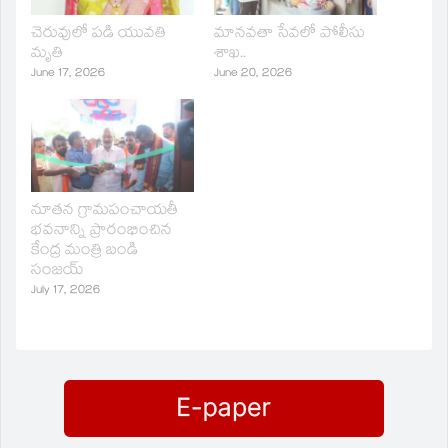
చెరువులో పడి యువతి
మానవతా సేవలో పోలీసు
మృతి
శాఖ..
June 17, 2026
June 20, 2026
నూతన గ్రామపంచాయతీ
భవనాన్ని ప్రారంభించిన
కేంద్ర మంత్రి బండి
సంజయ్
July 17, 2026