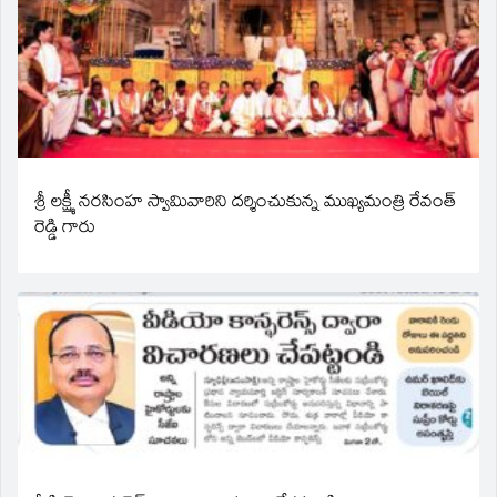
శ్రీ లక్ష్మీ నరసింహ స్వామివారిని దర్శించుకున్న ముఖ్యమంత్రి రేవంత్
రెడ్డి గారు