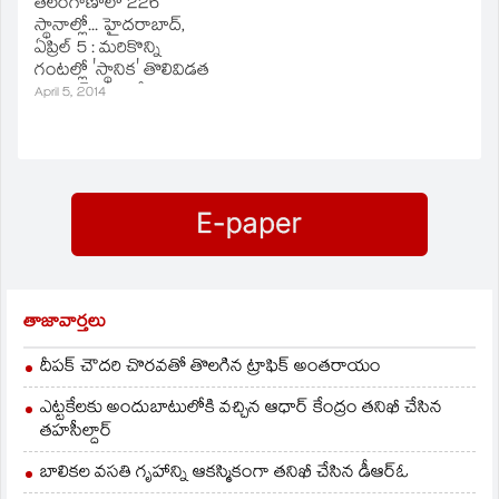
తెలంగాణాలో 226
స్థానాల్లో... హైదరాబాద్‌,
ఏప్రిల్‌ 5 : మరికొన్ని
గంటల్లో 'స్థానిక' తొలివిడత
పోలింగ్‌కు తెరలేవనుంది.
April 5, 2014
రాష్ట్ర వ్యాప్తంగా
మండలాల్లో తొలివిడత
పోలింగ్‌ జరగనున్న
విషయం తెలిసిందే.
ప్రచారం ముగియడంతో
రాజకీయ పార్టీల అభ్యర్థులు
అజ్ఞాతంలోకి వెళ్లిపోయారు.
తెర వెనుక మంత్రాంగం
నడుపుతున్నట్టు
తెలుస్తోంది. పట్టు కోసం
తాజావార్తలు
పాకులాడుతున్నారు.
పరువు దక్కించుకునేందుకు
దీపక్ చౌదరి చొరవతో తొలగిన ట్రాఫిక్‌ అంతరాయం
యత్నిస్తున్నారు.
ప్రతిష్టాత్మకంగా గెలుపు
ఎట్టకేలకు అందుబాటులోకి వచ్చిన ఆధార్ కేంద్రం తనిఖీ చేసిన
కోసం ప్రయత్నిస్తున్న చోట
తహసీల్దార్
ఓటుకు వెయ్యి రూపాయల
వంతున…
బాలికల వసతి గృహాన్ని ఆకస్మికంగా తనిఖీ చేసిన డీఆర్ఓ