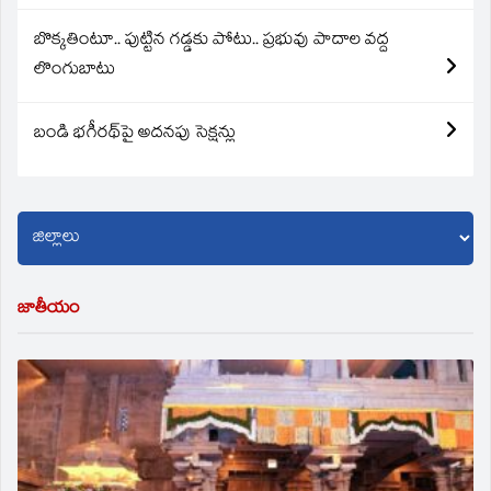
బొక్కతింటూ.. పుట్టిన గడ్డకు పోటు.. ప్రభువు పాదాల వద్ద
లొంగుబాటు
బండి భగీరథ్‌పై అదనపు సెక్షన్లు
జాతీయం