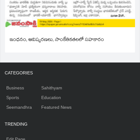
ఇంధనం, ఆవిష్కరణలు, సాంకేతికతలలో సహకారం
CATEGORIES
Business
Sahithyam
Sports
Education
Seemandhra
Featured News
TRENDING
Edit Page