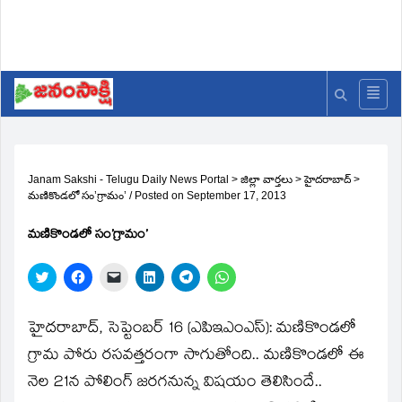
Janam Sakshi - Telugu Daily News Portal
>
జిల్లా వార్తలు
>
హైదరాబాద్
>
మణికొండలో సం’గ్రామం’
/
Posted on
September 17, 2013
మణికొండలో సం’గ్రామం’
Click
Click
Click
Click
Click
Click
to
to
to
to
to
to
share
share
email
share
share
share
on
on
a
on
on
on
Twitter
Facebook
link
LinkedIn
Telegram
WhatsApp
హైదరాబాద్‌, సెప్టెంబర్‌ 16 (ఎపిఇఎంఎస్‌): మణికొండలో
(Opens
(Opens
to
(Opens
(Opens
(Opens
in
in
a
in
in
in
గ్రామ పోరు రసవత్తరంగా సాగుతోంది.. మణికొండలో ఈ
new
new
friend
new
new
new
window)
window)
(Opens
window)
window)
window)
నెల 21న పోలింగ్‌ జరగనున్న విషయం తెలిసిందే..
in
new