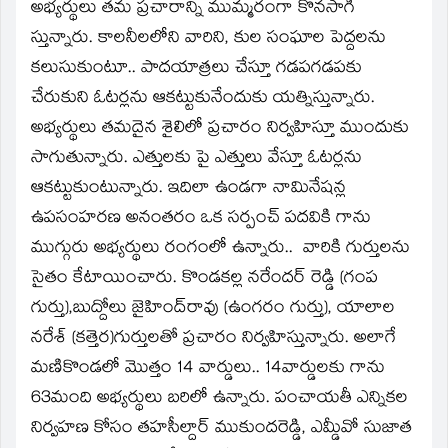
window)
అభ్యర్థులు తమ ప్రచారాన్ని ముమ్మరంగా కొనసాగి
స్తున్నారు. కాలనీలలోని వారిని, కుల సంఘాల పెద్దలను
కలుసుకుంటూ.. పాదయాత్రలు చేస్తూ గడపగడపకు
చేరుకుని ఓటర్లను ఆకట్టుకునేందుకు యత్నిస్తున్నారు.
అభ్యర్థులు తమదైన శైలిలో ప్రచారం నిర్వహిస్తూ ముందుకు
సాగుతున్నారు. ఎత్తులకు పై ఎత్తులు వేస్తూ ఓటర్లను
ఆకట్టుకుంటున్నారు. ఇదిలా ఉండగా నామినేషన్ల
ఉపసంహరణ అనంతరం ఒక సర్పంచ్‌ పదవికి గాను
ముగ్గురు అభ్యర్థులు రంగంలో ఉన్నారు.. వారికి గుర్తులను
సైతం కేటాయించారు. కొండకల్ల నరేందర్‌ రెడ్డి (గంప
గుర్తు),బుద్దోలు జైహింద్‌రావు (ఉంగరం గుర్తు), యాలాల
నరేశ్‌ (కత్తెర)గుర్తులతో ప్రచారం నిర్వహిస్తున్నారు. అలాగే
మణికొండలో మొత్తం 14 వార్డులు.. 14వార్డులకు గాను
63మంది అభ్యర్థులు బరిలో ఉన్నారు. పంచాయతీ ఎన్నికల
నిర్వహణ కోసం తహసీల్దార్‌ ముకుందరెడ్డి, ఎమ్డీవో సుజాత