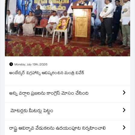
Monday, July 13th, 2026
అంబేద్కర్ విగ్రహాన్ని ఆవిష్కరించిన మంత్రి వివేక్
అన్ని వర్గాల ప్రజలను కాంగ్రెస్ మోసం చేసింది
మోటర్లకు మీటర్లు పెట్టం
రాష్ట్ర ఆవిర్బావ వేడుకలను ఉదయంపూట నిర్వహించాలి