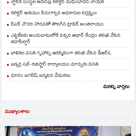
స్థానిక సంస్థల అదనపు కలెక్టర్ మధుసూదన్ నాయక్
కలెక్టర్ ఆశయం నీరుగార్చిన అధికారుల నిర్లక్ష్యం!
దీపక్ చౌదరి చొరవతో తొలగిన ట్రాఫిక్‌ అంతరాయం
ఎట్టకేలకు అందుబాటులోకి వచ్చిన ఆధార్ కేంద్రం తనిఖీ చేసిన
తహసీల్దార్
బాలికల వసతి గృహాన్ని ఆకస్మికంగా తనిఖీ చేసిన డీఆర్ఓ
జడ్చర్ల సబ్-రిజిస్ట్రార్ కార్యాలయం మార్పుకు వినతి
మారం జగదీష్ జన్మదిన వేడుకలు
మరిన్ని వార్తలు
ముఖ్యాంశాలు