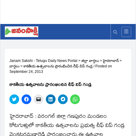
Janam Sakshi - Telugu Daily News Portal
>
జిల్లా వార్తలు
>
హైదరాబాద్
>
వార్తలు
>
కాకతీయ ఉత్సవాలను ప్రారంభించిన చీఫ్‌ విప్‌ గండ్ర
/
Posted on
September 24, 2013
కాకతీయ ఉత్సవాలను ప్రారంభించిన చీఫ్‌ విప్‌ గండ్ర
Click
Click
Click
Click
Click
Click
to
to
to
to
to
to
share
share
email
share
share
share
on
on
a
on
on
on
Twitter
Facebook
link
LinkedIn
Telegram
WhatsApp
హైదరాబాద్‌ : వరంగల్‌ జిల్లా గణపురం మండలం
(Opens
(Opens
to
(Opens
(Opens
(Opens
in
in
a
in
in
in
కోటగుళ్లులో కాకతీయ ఉత్సవాలను ప్రభుత్వ చీఫ్‌ విప్‌ గండ్ర
new
new
friend
new
new
new
window)
window)
(Opens
window)
window)
window)
వెంకటరమణారెడ్డి ప్రారంభించారు.ఈ ఉత్సవాల
in