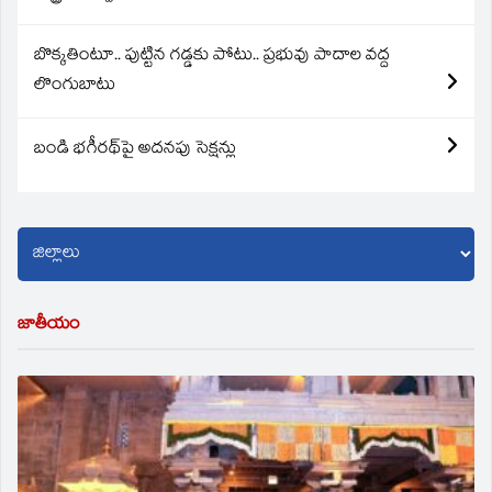
బొక్కతింటూ.. పుట్టిన గడ్డకు పోటు.. ప్రభువు పాదాల వద్ద
లొంగుబాటు
బండి భగీరథ్‌పై అదనపు సెక్షన్లు
జాతీయం