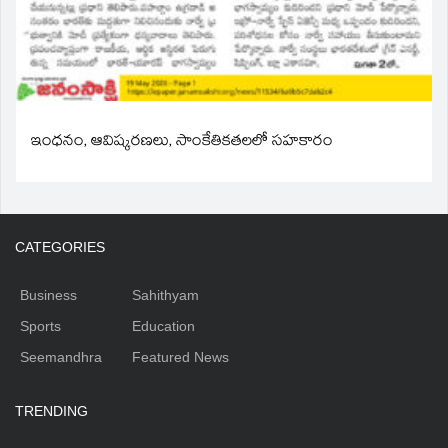
ఇంధనం, ఆవిష్కరణలు, సాంకేతికతలలో సహకారం
CATEGORIES
Business
Sahithyam
Sports
Education
Seemandhra
Featured News
TRENDING