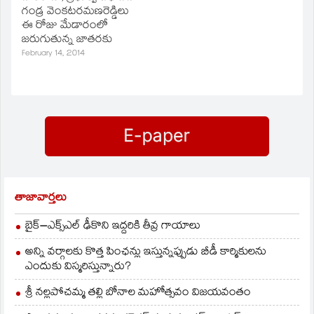
ఆవరణలో గండ్ర
వ్యతిరేకిస్తున్నామని గండ్ర
గండ్ర వెంకటరమణరెడ్డిలు
మాట్లాడుతూ... కిరణ్‌ ఒక్క
వివరించారు. తెలంగాణ
ఈ రోజు మేడారంలో
ప్రాంతానికే
సాధన కోసం అందరితో
జరుగుతున్న జాతరకు
పరిమితమయ్యారు.
కలిసి పని చేస్తామన్నారు.
హాజరయ్యారు. అమ్మలు
February 14, 2014
అభిప్రాయం చెప్పాలంటే
బిల్లుపై చర్చించాలి. వెనక్కు
సమ్మక్క, సారలమ్మలను
సీమాంధ్ర నేతలు ఓటింగ్‌
పంపకుడదని స్పీకర్‌
వారు దర్శించుకున్నారు.
అంటూ డ్రామాలు ఆడారు.
నాదెండ్లను కోరినట్లు గండ్ర
తెలంగాణ ప్రజల ఆకాంక్షను
చెప్పారు.
కేంద్రం నెరవేరుస్తుందని
గండ్ర ధీమా వ్యక్తం చేశారు.
తాజావార్తలు
బైక్‌–ఎక్స్‌ఎల్‌ ఢీకొని ఇద్దరికి తీవ్ర గాయాలు
అన్ని వర్గాలకు కొత్త పింఛన్లు ఇస్తున్నప్పుడు బీడీ కార్మికులను
ఎందుకు విస్మరిస్తున్నారు?
శ్రీ నల్లపోచమ్మ తల్లి బోనాల మహోత్సవం విజయవంతం