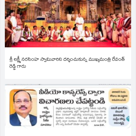
శ్రీ లక్ష్మీ నరసింహ స్వామివారిని దర్శించుకున్న ముఖ్యమంత్రి రేవంత్
రెడ్డి గారు