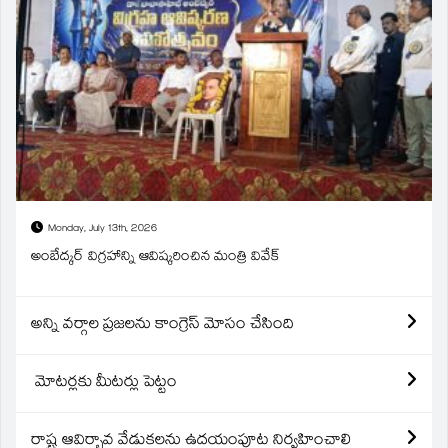
Monday, July 13th, 2026
అంబేద్కర్ విగ్రహాన్ని ఆవిష్కరించిన మంత్రి వివేక్
అన్ని వర్గాల ప్రజలను కాంగ్రెస్ మోసం చేసింది
మోటర్లకు మీటర్లు పెట్టం
రాష్ట్ర ఆవిర్బావ వేడుకలను ఉదయంపూట నిర్వహించాలి